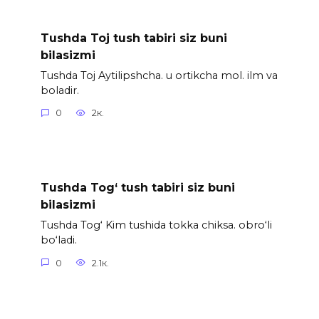
Tushda Toj tush tabiri siz buni
bilasizmi
Tushda Toj Aytilipshcha. u ortikcha mol. ilm va
boladir.
0
2к.
Tushda Tog‘ tush tabiri siz buni
bilasizmi
Tushda Tog‘ Kim tushida tokka chiksa. obro‘li
bo‘ladi.
0
2.1к.