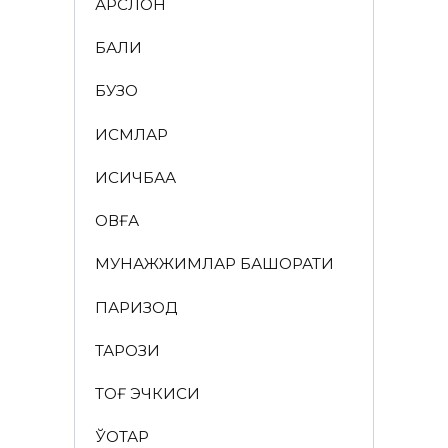
АРСЛОН
БАЛИҚ
БУЗОҚ
ИСМЛАР
ҚИСҚИЧБАҚА
ҚОВҒА
МУНАЖЖИМЛАР БАШОРАТИ
ПАРИЗОД
ТАРОЗИ
ТОҒ ЭЧКИСИ
ЎҚОТАР