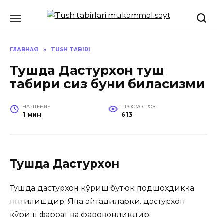
Перейти
к
содержанию
ГЛАВНАЯ
»
TUSH TABIRI
Тушда Дастурхон туш
табири сиз буни биласизми
НА ЧТЕНИЕ
ПРОСМОТРОВ
1 мин
613
Тушда Дастурхон
Тушда дастурхон кўриш бутюк подшохдикка
ннтилишдир. Яна айтадиларки. дастурхон
кўриш фароғат ва фаровонликдир.