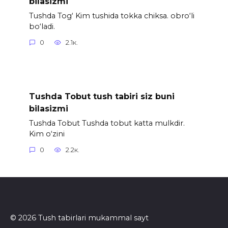
bilasizmi
Tushda Tog‘ Kim tushida tokka chiksa. obro‘li
bo‘ladi.
0
2.1к.
Tushda Tobut tush tabiri siz buni
bilasizmi
Tushda Tobut Tushda tobut katta mulkdir.
Kim o‘zini
0
2.2к.
© 2026 Tush tabirlari mukammal sayt