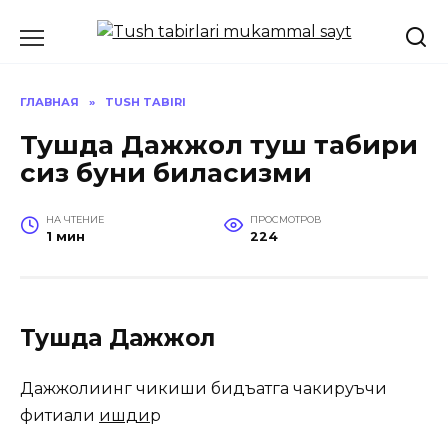
Перейти
к
содержанию
ГЛАВНАЯ
»
TUSH TABIRI
Тушда Дажжол туш табири
сиз буни биласизми
НА ЧТЕНИЕ
ПРОСМОТРОВ
1 мин
224
Тушда Дажжол
Дажжолиинг чикиши бидъатга чакируъчи
фитиали
ишди
р