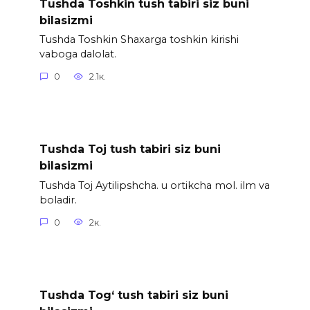
Tushda Toshkin tush tabiri siz buni
bilasizmi
Tushda Toshkin Shaxarga toshkin kirishi
vaboga dalolat.
0
2.1к.
Tushda Toj tush tabiri siz buni
bilasizmi
Tushda Toj Aytilipshcha. u ortikcha mol. ilm va
boladir.
0
2к.
Tushda Tog‘ tush tabiri siz buni