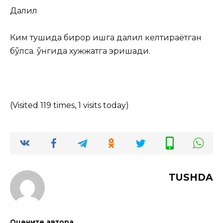
Далил
Ким тушида бирор ишга далил келтираётган
бўлса. ўнгида хужжатга эришади.
(Visited 119 times, 1 visits today)
TUSHDA
Оцените автора