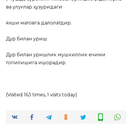
ва улуғлар ҳузуридаги
яхши мақтовга далолатдир.
Дур билан уриш
Дур билан уришлик мушкиллик ечими
топилишига ишорадир.
(Visited 163 times, 1 visits today)