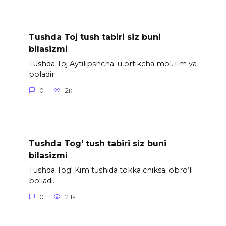
Tushda Toj tush tabiri siz buni
bilasizmi
Tushda Toj Aytilipshcha. u ortikcha mol. ilm va
boladir.
0
2к.
Tushda Tog‘ tush tabiri siz buni
bilasizmi
Tushda Tog‘ Kim tushida tokka chiksa. obro‘li
bo‘ladi.
0
2.1к.