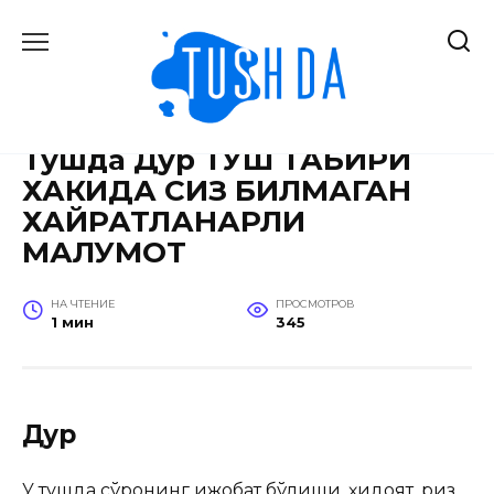
Перейти
к
содержанию
ГЛАВНАЯ
»
TUSH TABIRI
Тушда Дур ТУШ ТАБИРИ
ХАКИДА СИЗ БИЛМАГАН
ХАЙРАТЛАНАРЛИ
МАЛУМОТ
НА ЧТЕНИЕ
ПРОСМОТРОВ
1 мин
345
Дур
У тушда сўроқнинг ижобат бўлиши, ҳидоят, ризқ