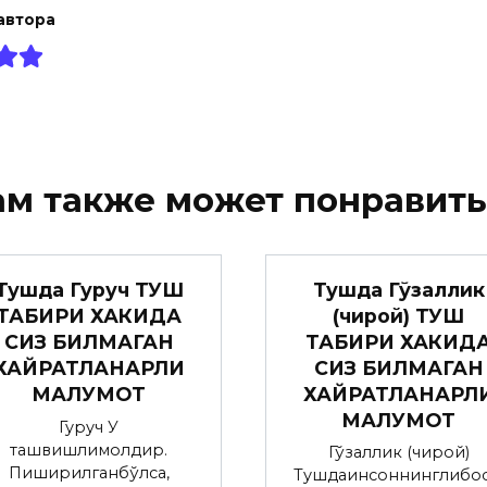
автора
ам также может понравить
Тушда Гўзаллик
Тушда Гуруч ТУШ
(чирой) ТУШ
ТАБИРИ ХАКИДА
ТАБИРИ ХАКИД
СИЗ БИЛМАГАН
СИЗ БИЛМАГАН
ХАЙРАТЛАНАРЛИ
ХАЙРАТЛАНАРЛ
МАЛУМОТ
МАЛУМОТ
Гуруч У
ташвишлимолдир.
Гўзаллик (чирой)
Пиширилганбўлса,
Тушдаинсоннинглибос