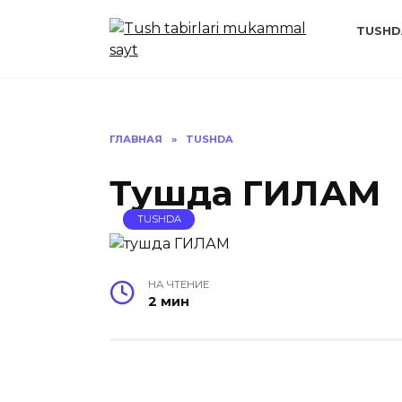
Перейти
к
TUSHD
содержанию
ГЛАВНАЯ
»
TUSHDA
Тушда ГИЛАМ
TUSHDA
НА ЧТЕНИЕ
2 мин