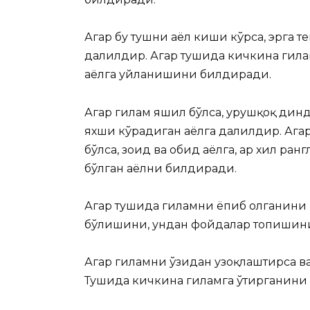
Агар бу тушни аёл киши кўрса, эрга 
далилдир. Агар тушида кичкина гилам
аёлга уйланишини билдиради.
Агар гилам яшил бўлса, урушқоқ динд
яхши кўрадиган аёлга далилдир. Агар 
бўлса, зоҳид ва обид аёлга, ҳар хил ра
бўлган аёлни билдиради.
Агар тушида гиламни ёпиб олганини к
бўлишини, ундан фойдалар топишин
Агар гиламни ўзидан узоқлаштирса ва
Тушида кичкина гиламга ўтирганини 