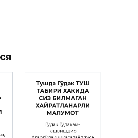
ся
Тушда Гўдак ТУШ
ТАБИРИ ХАКИДА
А
СИЗ БИЛМАГАН
ХАЙРАТЛАНАРЛИ
И
МАЛУМОТ
Гўдак Гўдакғам-
ташвишдир.
и,
Агаргўдакникасалаёл туғса