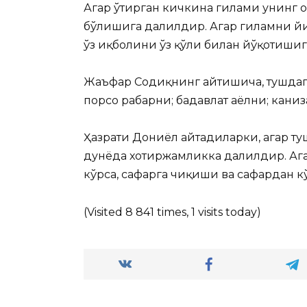
Агар ўтирган кичкина гилами унинг о
бўлишига далилдир. Агар гиламни йи
ўз иқболини ўз қўли билан йўқотиши
Жаъфар Содиқнинг айтишича, тушдаг
порсо раҳбарни; бадавлат аёлни; кани
Ҳазрати Дониёл айтадиларки, агар туш
дунёда хотиржамликка далилдир. Аг
кўрса, сафарга чиқиши ва сафардан 
(Visited 8 841 times, 1 visits today)