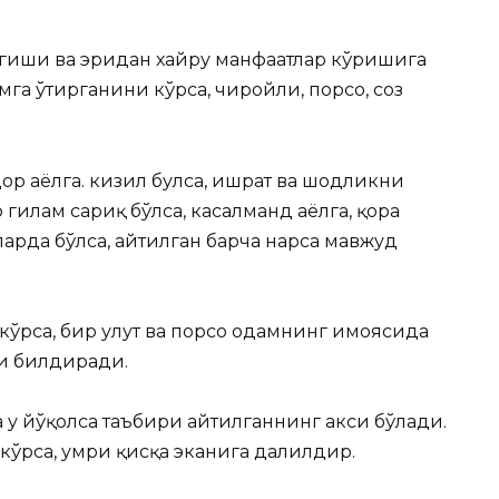
тегиши ва эридан хайру манфаатлар кўришига
га ўтирганини кўрса, чиройли, порсо, соз
ор аёлга. кизил булса, ишрат ва шодликни
гилам сариқ бўлса, касалманд аёлга, қора
нгларда бўлса, айтилган барча нарса мавжуд
ўрса, бир улут ва порсо одамнинг ҳимоясида
и билдиради.
 у йўқолса таъбири айтилганнинг акси бўлади.
кўрса, умри қисқа эканига далилдир.