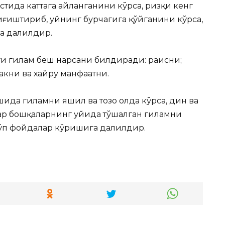
стида каттага айланганини кўрса, ризқи кенг
ғиштириб, уйнинг бурчагига қўйганини кўрса,
га далилдир.
и гилам беш нарсани билдиради: раисни;
закни ва хайру манфаатни.
ида гиламни яшил ва тозо ҳолда кўрса, дин ва
ар бошқаларнинг уйида тўшалган гиламни
кўп фойдалар кўришига далилдир.