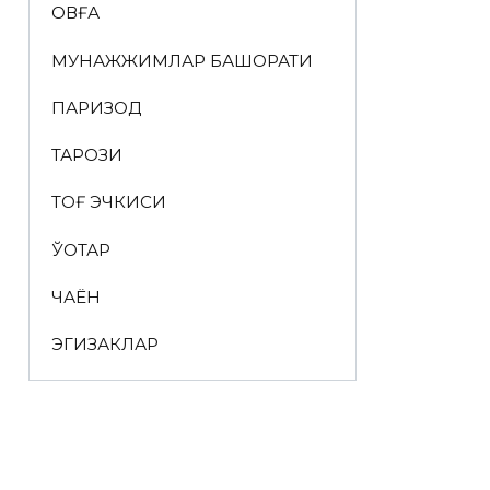
ҚОВҒА
МУНАЖЖИМЛАР БАШОРАТИ
ПАРИЗОД
ТАРОЗИ
ТОҒ ЭЧКИСИ
ЎҚОТАР
ЧАЁН
ЭГИЗАКЛАР