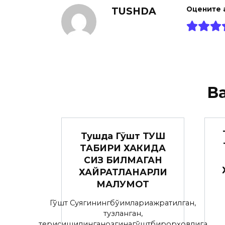
TUSHDA
Оцените 
В
Тушда Гўшт ТУШ
ТАБИРИ ХАКИДА
СИЗ БИЛМАГАН
ХАЙРАТЛАНАРЛИ
МАЛУМОТ
Гўшт Суягинингбўғимлариажратилган,
тузланган,
терисишилинганозгинагўштбирорҳовлига