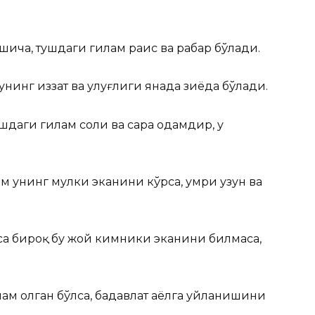
ча, тушдаги гилам раис ва раҳбар бўлади.
 унинг иззат ва улуғлиги янада зиёда бўлади.
даги гилам солиҳ ва сара одамдир, у
м унинг мулки эканини кўрса, умри узун ва
са бироқ бу жой кимники эканини билмаса,
м олган бўлса, бадавлат аёлга уйланишини