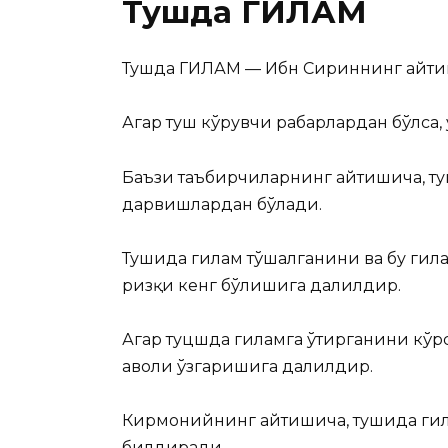
Тушда ГИЛАМ
Тушда ГИЛАМ — Ибн Сириннинг айтиши
Агар туш кўрувчи раҳбарлардан бўлса,
Баъзи таъбирчиларнинг айтишича, туш
дарвишлардан бўлади.
Тушида гилам тўшалганини ва бу гила
ризқи кенг бўлишига далилдир.
Агар туцшда гиламга ўтирганини кўр
аҳволи ўзгаришига далилдир.
Кирмонийнинг айтишича, тушида гила
билдиради.