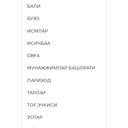
БАЛИҚ
БУЗОҚ
ИСМЛАР
ҚИСҚИЧБАҚА
ҚОВҒА
МУНАЖЖИМЛАР БАШОРАТИ
ПАРИЗОД
ТАРОЗИ
ТОҒ ЭЧКИСИ
ЎҚОТАР