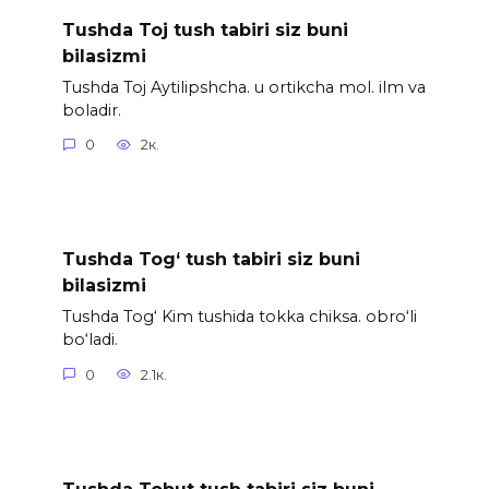
Tushda Toj tush tabiri siz buni
bilasizmi
Tushda Toj Aytilipshcha. u ortikcha mol. ilm va
boladir.
0
2к.
Tushda Tog‘ tush tabiri siz buni
bilasizmi
Tushda Tog‘ Kim tushida tokka chiksa. obro‘li
bo‘ladi.
0
2.1к.