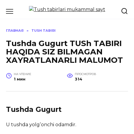
Перейти
к
содержанию
ГЛАВНАЯ
»
TUSH TABIRI
Tushda Gugurt TUSh TАBIRI
HАQIDА SIZ BILMАGАN
XАYRАTLАNАRLI MАLUMOT
НА ЧТЕНИЕ
ПРОСМОТРОВ
1 мин
314
Tushda Gugurt
U tushda yolgʼonchi odamdir.