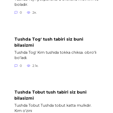
boladir.
0
2к.
Tushda Tog‘ tush tabiri siz buni
bilasizmi
Tushda Tog‘ Kim tushida tokka chiksa. obro‘li
bo‘ladi.
0
2.1к.
Tushda Tobut tush tabiri siz buni
bilasizmi
Tushda Tobut Tushda tobut katta mulkdir.
Kim o‘zini