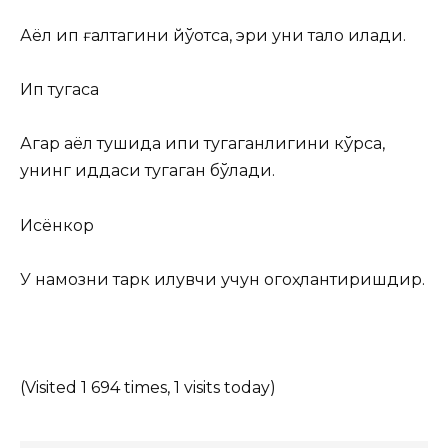
Аёл ип ғалтагини йўқотса, эри уни талоқ қилади.
Ип тугаса
Агар аёл тушида ипи тугаганлигини кўрса,
унинг иддаси тугаган бўлади.
Исёнкор
У намозни тарк қилувчи учун огоҳлантиришдир.
(Visited 1 694 times, 1 visits today)