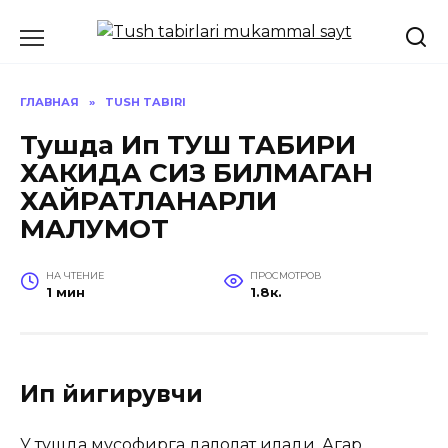
Перейти
к
содержанию
ГЛАВНАЯ
»
TUSH TABIRI
Тушда Ип ТУШ ТАБИРИ
ХАКИДА СИЗ БИЛМАГАН
ХАЙРАТЛАНАРЛИ
МАЛУМОТ
НА ЧТЕНИЕ
ПРОСМОТРОВ
1 мин
1.8к.
Ип йигирувчи
У тушда мусофирга далолат қилади. Агар