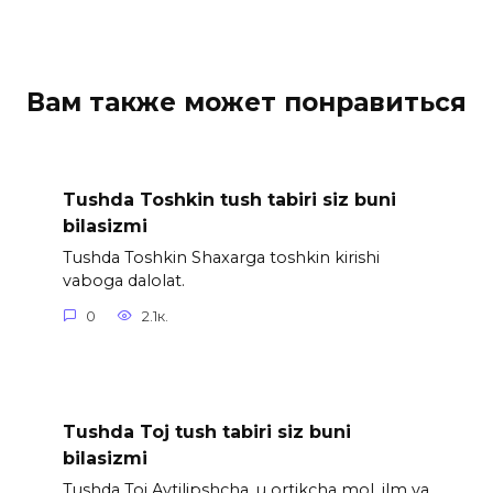
Вам также может понравиться
Tushda Toshkin tush tabiri siz buni
bilasizmi
Tushda Toshkin Shaxarga toshkin kirishi
vaboga dalolat.
0
2.1к.
Tushda Toj tush tabiri siz buni
bilasizmi
Tushda Toj Aytilipshcha. u ortikcha mol. ilm va