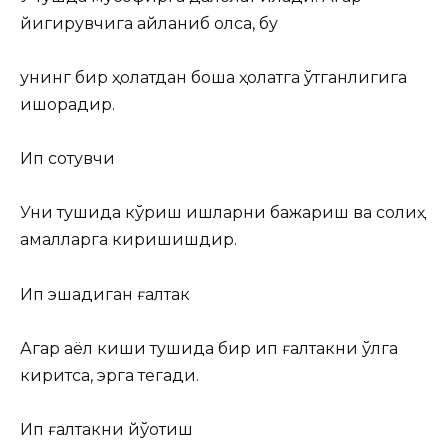
йигирувчига айланиб қолса, бу
унинг бир ҳолатдан бошқа ҳолатга ўтганлигига
ишорадир.
Ип сотувчи
Уни тушида кўриш ишларни бажариш ва солиҳ
амалларга киришишдир.
Ип эшадиган ғалтак
Агар аёл киши тушида бир ип ғалтакни қўлга
киритса, эрга тегади.
Ип ғалтакни йўқотиш