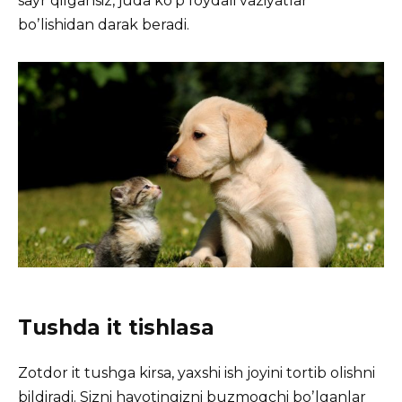
sayr qilgansiz, juda koʼp foydali vaziyatlar
boʼlishidan darak beradi.
Tushda it tishlasa
Zotdor it tushga kirsa, yaxshi ish joyini tortib olishni
bildiradi. Sizni hayotingizni buzmoqchi boʼlganlar