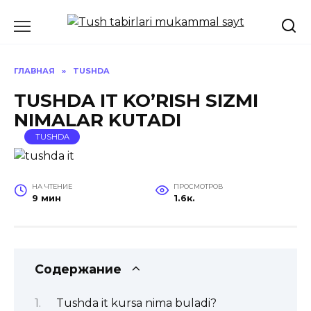
Перейти
к
содержанию
ГЛАВНАЯ
»
TUSHDA
TUSHDA IT KO’RISH SIZMI
NIMALAR KUTADI
TUSHDA
НА ЧТЕНИЕ
ПРОСМОТРОВ
9 мин
1.6к.
Содержание
Tushda it kursa nima buladi?