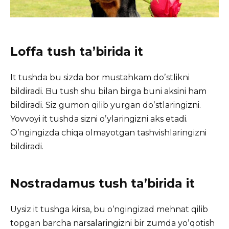
Loffa tush taʼbirida it
It tushda bu sizda bor mustahkam doʼstlikni
bildiradi. Bu tush shu bilan birga buni aksini ham
bildiradi. Siz gumon qilib yurgan doʼstlaringizni.
Yovvoyi it tushda sizni oʼylaringizni aks etadi.
Oʼngingizda chiqa olmayotgan tashvishlaringizni
bildiradi.
Nostradamus tush taʼbirida it
Uysiz it tushga kirsa, bu oʼngingizad mehnat qilib
topgan barcha narsalaringizni bir zumda yoʼqotish