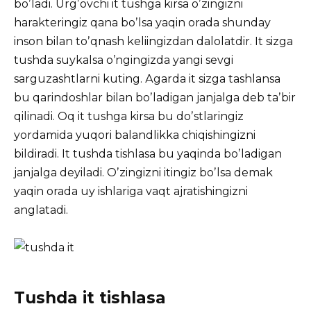
boʼladi. Urgʼovchi it tushga kirsa oʼzingizni
harakteringiz qana boʼlsa yaqin orada shunday
inson bilan toʼqnash keliingizdan dalolatdir. It sizga
tushda suykalsa oʼngingizda yangi sevgi
sarguzashtlarni kuting. Аgarda it sizga tashlansa
bu qarindoshlar bilan boʼladigan janjalga deb taʼbir
qilinadi. Oq it tushga kirsa bu doʼstlaringiz
yordamida yuqori balandlikka chiqishingizni
bildiradi. It tushda tishlasa bu yaqinda boʼladigan
janjalga deyiladi. Oʼzingizni itingiz boʼlsa demak
yaqin orada uy ishlariga vaqt ajratishingizni
anglatadi.
Tushda it tishlasa