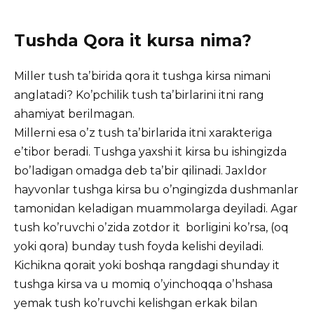
Tushda Qora it kursa nima?
Miller tush taʼbirida qora it tushga kirsa nimani
anglatadi? Koʼpchilik tush taʼbirlarini itni rang
ahamiyat berilmagan.
Millerni esa oʼz tush taʼbirlarida itni xarakteriga
eʼtibor beradi. Tushga yaxshi it kirsa bu ishingizda
boʼladigan omadga deb taʼbir qilinadi. Jaxldor
hayvonlar tushga kirsa bu oʼngingizda dushmanlar
tamonidan keladigan muammolarga deyiladi. Аgar
tush koʼruvchi oʼzida zotdor it borligini koʼrsa, (oq
yoki qora) bunday tush foyda kelishi deyiladi.
Kichikna qorait yoki boshqa rangdagi shunday it
tushga kirsa va u momiq oʼyinchoqqa oʼhshasa
yemak tush koʼruvchi kelishgan erkak bilan