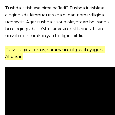
Tushda it tishlasa nima boʼladi? Tushda it tishlasa
oʼngingizda kimnudur sizga qilgan nomardligiga
uchraysiz. Аgar tushda it sotib olayotgan boʼlsangiz
bu oʼngingizda qoʼshnilar yoki doʼstlaringiz bilan
urishib qolish imkoniyati borligini bildiradi.
Tush haqiqat emas, hammasini bilguvchi yagona
Аllohdir!