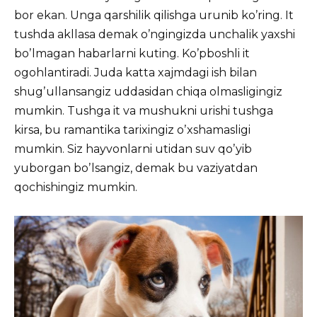
bor ekan. Unga qarshilik qilishga urunib koʼring. It
tushda akllasa demak oʼngingizda unchalik yaxshi
boʼlmagan habarlarni kuting. Koʼpboshli it
ogohlantiradi. Juda katta xajmdagi ish bilan
shugʼullansangiz uddasidan chiqa olmasligingiz
mumkin. Tushga it va mushukni urishi tushga
kirsa, bu ramantika tarixingiz oʼxshamasligi
mumkin. Siz hayvonlarni utidan suv qoʼyib
yuborgan boʼlsangiz, demak bu vaziyatdan
qochishingiz mumkin.