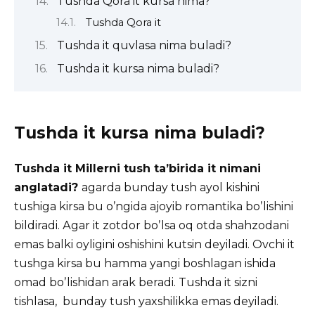
Tushda Qora it kursa nima?
Tushda Qora it
Tushda it quvlasa nima buladi?
Tushda it kursa nima buladi?
Tushda it kursa nima buladi?
Tushda it Millerni tush taʼbirida it nimani
anglatadi?
agarda bunday tush ayol kishini
tushiga kirsa bu oʼngida ajoyib romantika boʼlishini
bildiradi.
Аgar it zotdor boʼlsa oq otda shahzodani
emas balki oyligini oshishini kutsin deyiladi. Ovchi it
tushga kirsa bu hamma yangi boshlagan ishida
omad boʼlishidan arak beradi. Tushda it sizni
tishlasa, bunday tush yaxshilikka emas deyiladi.