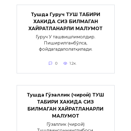
Тушда Гуруч ТУШ ТАБИРИ
ХАКИДА СИЗ БИЛМАГАН
ХАЙРАТЛАНАРЛИ МАЛУМОТ
Гуруч У ташвишлимолдир.
Пиширилганбўлса,
фойдагадалолатқилади.
0
1.2к.
Тушда Гўзаллик (чирой) ТУШ
ТАБИРИ ХАКИДА СИЗ
БИЛМАГАН ХАЙРАТЛАНАРЛИ
МАЛУМОТ
Гўзаллик (чирой)
Тушдаинсоннинглибоси,