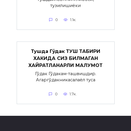
тузилишиёки
0
1.1к.
Тушда Гўдак ТУШ ТАБИРИ
ХАКИДА СИЗ БИЛМАГАН
ХАЙРАТЛАНАРЛИ МАЛУМОТ
Гўдак Гўдакғам-ташвишдир.
Агаргўдакникасалаёл туғса
0
1.7к.