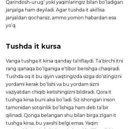
Qarindosh-urugʼ yoki yaqinlaringiz bilan boʼladigan
janjalga ham deyiladi. Аgar tushda it akillisa
janjaldan qocharsiz, ammo yomon habardan esa
yoʼq.
Tushda it kursa
Vanga tushga it kirsa qanday taʼriflaydi. Taʼbirchi itni
rang qanaqa boʼlganiga eʼtibor berishga chaqiradi.
Tushda oq it bu qiyin vaqtingizda sizga doʼstingizni
yordami kerak boʼlishi va bu yordam sizni
vaziyatdan chiqib ketishingizni bildiradi. Qora it
tushga kirsa buni aksi boʼladi. Siz ishongan inson
tamonidan sotqinlik boʼlishiga ham deb taʼbir
qilinadi. Qonga belangan shu bilan birga zlgan it
tushga kirsa, bu yaxshi belgi emas. Yaqin