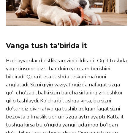
Vanga tush taʼbirida it
Bu hayvonlar doʼstlik ramzini bildiradi. Oq it tushda
yaqin insoningizni har doim yordam berishini
bildiradi. Qora it esa tushda teskari maʼnoni
anglatadi. Sizni qiyin vaziyatingizda nafaqat sizga
qoʼl choʼzadi, balki sizin barcha sirlaringizni oshkor
qilib tashlaydi. Koʼcha iti tushga kirsa, bu sizni
doʼstingiz qiyin ahvolga tushib qolgan faqat sizni
bezovta qilmaslik uchun sizga aytmayapti. Katta it
tushga kirsa bu oʼngida yangi juda inoq boʼlgan
doʼst bilan tanishishni bildiradi. Qon oqib turgan