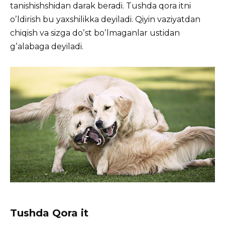
tanishishshidan darak beradi. Tushda qora itni
oʼldirish bu yaxshilikka deyiladi. Qiyin vaziyatdan
chiqish va sizga doʼst boʼlmaganlar ustidan
gʼalabaga deyiladi.
Tushda Qora it