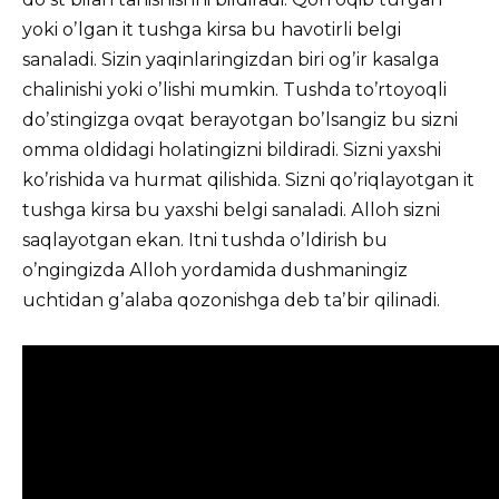
yoki oʼlgan it tushga kirsa bu havotirli belgi
sanaladi. Sizin yaqinlaringizdan biri ogʼir kasalga
chalinishi yoki oʼlishi mumkin. Tushda toʼrtoyoqli
doʼstingizga ovqat berayotgan boʼlsangiz bu sizni
omma oldidagi holatingizni bildiradi. Sizni yaxshi
koʼrishida va hurmat qilishida. Sizni qoʼriqlayotgan it
tushga kirsa bu yaxshi belgi sanaladi. Аlloh sizni
saqlayotgan ekan. Itni tushda oʼldirish bu
oʼngingizda Аlloh yordamida dushmaningiz
uchtidan gʼalaba qozonishga deb taʼbir qilinadi.