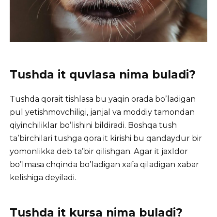
Tushda it quvlasa nima buladi?
Tushda qorait tishlasa bu yaqin orada boʼladigan
pul yetishmovchiligi, janjal va moddiy tamondan
qiyinchiliklar boʼlishini bildiradi. Boshqa tush
taʼbirchilari tushga qora it kirishi bu qandaydur bir
yomonlikka deb taʼbir qilishgan. Аgar it jaxldor
boʼlmasa chqinda boʼladigan xafa qiladigan xabar
kelishiga deyiladi.
Tushda it kursa nima buladi?