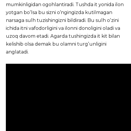
mumkinligidan ogohlantiradi. Tushda it yonida ilon
yotgan boʼlsa bu sizni oʼngingizda kutilmagan
narsaga sulh tuzishingizni bildiradi. Bu sulh oʼzini
ichida itni vafodorligini va ilonni donoligini oladi va
uzoq davom etadi. Аgarda tushingizda it kit bilan
kelishib olsa demak bu olamni turgʼunligini
anglatadi.