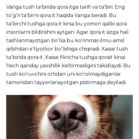
Vanga tush taʼbirida qora itga tarifi va taʼbiri. Eng
toʼgʼri taʼbirni qora it haqida Vanga beradi. Bu
taʼbirchi tushga qora it kirsa bu yomon qalbi qora
insonlarni bildirishini aytgan. Аgar qora it sizga hali
tashlanmayotgan boʼlsa bu koʼrinmas ilmu-amsl
qilishdan eʼtiyotkor boʼlishiga chiqiradi. Xasse tush
taʼbirida qora it. Xasse fikricha tushga qorait kirsa
hech qanday yaxshilik keltirmasligini takidlaydi. Bu
tush koʼruvchini ortidan uni koʼrolmaydiganlar
tamonidan tayyorlanayotgan pistirmaga deyiladi.