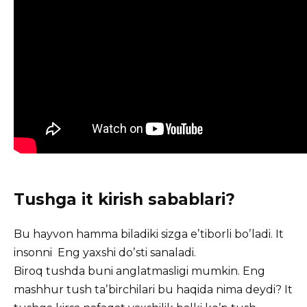
Tushga it kirish sabablari?
Bu hayvon hamma biladiki sizga eʼtiborli boʼladi. It
insonni Eng yaxshi doʼsti sanaladi.
Biroq tushda buni anglatmasligi mumkin. Eng
mashhur tush taʼbirchilari bu haqida nima deydi? It