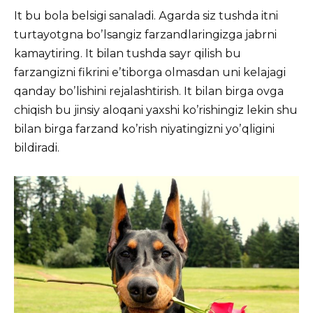
It bu bola belsigi sanaladi. Аgarda siz tushda itni
turtayotgna boʼlsangiz farzandlaringizga jabrni
kamaytiring. It bilan tushda sayr qilish bu
farzangizni fikrini eʼtiborga olmasdan uni kelajagi
qanday boʼlishini rejalashtirish. It bilan birga ovga
chiqish bu jinsiy aloqani yaxshi koʼrishingiz lekin shu
bilan birga farzand koʼrish niyatingizni yoʼqligini
bildiradi.