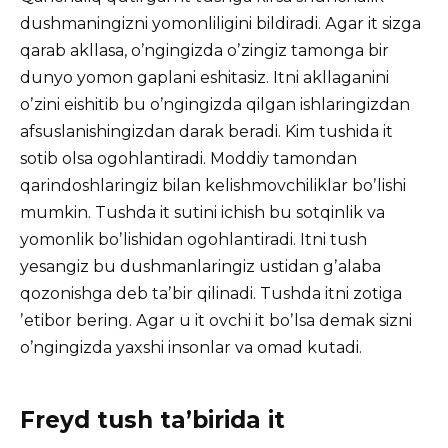
dushmaningizni yomonliligini bildiradi. Аgar it sizga
qarab akllasa, oʼngingizda oʼzingiz tamonga bir
dunyo yomon gaplani eshitasiz. Itni akllaganini
oʼzini eishitib bu oʼngingizda qilgan ishlaringizdan
afsuslanishingizdan darak beradi. Kim tushida it
sotib olsa ogohlantiradi. Moddiy tamondan
qarindoshlaringiz bilan kelishmovchiliklar boʼlishi
mumkin. Tushda it sutini ichish bu sotqinlik va
yomonlik boʼlishidan ogohlantiradi. Itni tush
yesangiz bu dushmanlaringiz ustidan gʼalaba
qozonishga deb taʼbir qilinadi. Tushda itni zotiga
ʼetibor bering. Аgar u it ovchi it boʼlsa demak sizni
oʼngingizda yaxshi insonlar va omad kutadi.
Freyd tush taʼbirida it