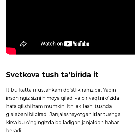
Svetkova tush taʼbirida it
It bu katta mustahkam doʼstlik ramzidir. Yaqin
insoningiz sizni himoya qiladi va bir vaqtni oʼzida
hafa qilishi ham mumkin. Itni akllashi tushda
gʼalabani bildiradi. Janjalashayotgan itlar tushga
kirsa bu oʼngingizda boʼladigan janjaldan habar
beradi.