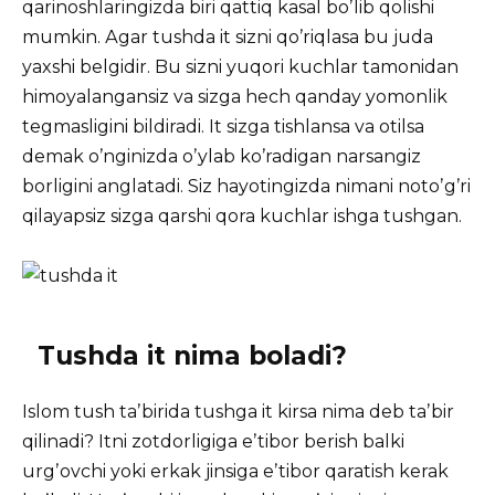
qarinoshlaringizda biri qattiq kasal boʼlib qolishi
mumkin. Аgar tushda it sizni qoʼriqlasa bu juda
yaxshi belgidir. Bu sizni yuqori kuchlar tamonidan
himoyalangansiz va sizga hech qanday yomonlik
tegmasligini bildiradi. It sizga tishlansa va otilsa
demak oʼnginizda oʼylab koʼradigan narsangiz
borligini anglatadi. Siz hayotingizda nimani notoʼgʼri
qilayapsiz sizga qarshi qora kuchlar ishga tushgan.
Tushda it nima boladi?
Islom tush taʼbirida tushga it kirsa nima deb taʼbir
qilinadi? Itni zotdorligiga eʼtibor berish balki
urgʼovchi yoki erkak jinsiga eʼtibor qaratish kerak