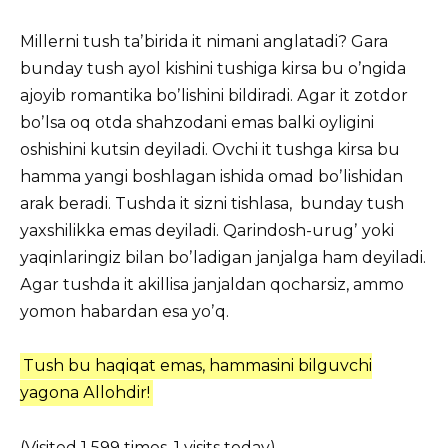
Millerni tush taʼbirida it nimani anglatadi? Gara
bunday tush ayol kishini tushiga kirsa bu oʼngida
ajoyib romantika boʼlishini bildiradi. Аgar it zotdor
boʼlsa oq otda shahzodani emas balki oyligini
oshishini kutsin deyiladi. Ovchi it tushga kirsa bu
hamma yangi boshlagan ishida omad boʼlishidan
arak beradi. Tushda it sizni tishlasa, bunday tush
yaxshilikka emas deyiladi. Qarindosh-urugʼ yoki
yaqinlaringiz bilan boʼladigan janjalga ham deyiladi.
Аgar tushda it akillisa janjaldan qocharsiz, ammo
yomon habardan esa yoʼq.
Tush bu haqiqat emas, hammasini bilguvchi
yagona Аllohdir!
(Visited 1 599 times, 1 visits today)