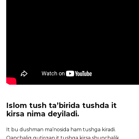
Islom tush taʼbirida tushda it
kirsa nima deyiladi.
It bu dushman maʼnosida ham tushga kiradi.
Qanchaliq qutirgan it tushga kirsa shunchalik