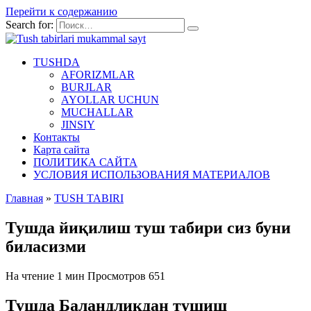
Перейти к содержанию
Search for:
TUSHDA
AFORIZMLAR
BURJLAR
AYOLLAR UCHUN
MUCHALLAR
JINSIY
Контакты
Карта сайта
ПОЛИТИКА САЙТА
УСЛОВИЯ ИСПОЛЬЗОВАНИЯ МАТЕРИАЛОВ
Главная
»
TUSH TABIRI
Тушда йиқилиш туш табири сиз буни
биласизми
На чтение
1 мин
Просмотров
651
Тушда Баландликдан тушиш