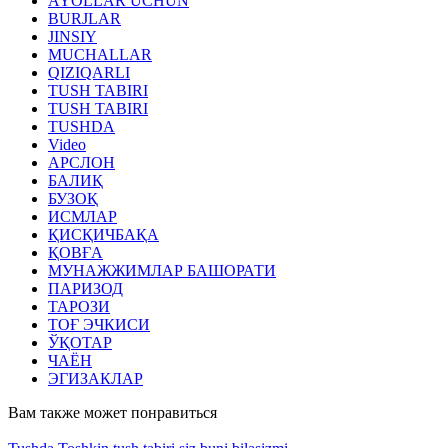
AYOLLAR UCHUN
BURJLAR
JINSIY
MUCHALLAR
QIZIQARLI
TUSH TABIRI
TUSH TABIRI
TUSHDA
Video
АРСЛОН
БАЛИҚ
БУЗОҚ
ИСМЛАР
ҚИСҚИЧБАҚА
ҚОВҒА
МУНАЖЖИМЛАР БАШОРАТИ
ПАРИЗОД
ТАРОЗИ
ТОҒ ЭЧКИСИ
ЎҚОТАР
ЧАЁН
ЭГИЗАКЛАР
Вам также может понравиться