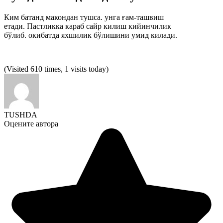
Ким батанд макондан тушса. унга ғам-ташвиш
етади. Пастликка караб сайр килиш кийинчилик
бўлиб. окибатда яхшилик бўлишини умид килади.
(Visited 610 times, 1 visits today)
TUSHDA
Оцените автора