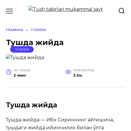
Перейти
к
содержанию
ГЛАВНАЯ
»
TUSHDA
Тушда жийда
TUSHDA
НА ЧТЕНИЕ
ПРОСМОТРОВ
2 мин
3.5к.
Тушда жийда
Тушда жийда — Ибн Сириннинг айтишича,
тушдаги жийда қийинчилик билан қўлга