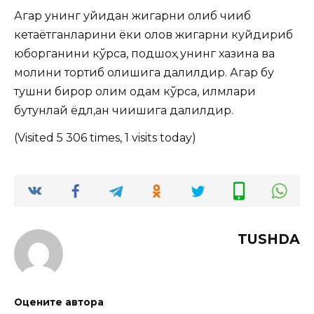
Агар унинг уйидан жигарни олиб чиқиб
кетаётганларини ёки олов жигарни куйдириб
юборганини кўрса, подшоҳ унинг хазина ва
молини тортиб олишига далилдир. Агар бу
тушни бирор олим одам кўрса, илмлари
бутунлай ёдл,ан чиқишига далилдир.
(Visited 5 306 times, 1 visits today)
TUSHDA
Оцените автора