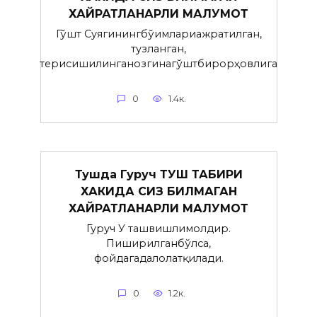
ХАЙРАТЛАНАРЛИ МАЛУМОТ
Гўшт Суягинингбўғимлариажратилган,
тузланган,
терисишилинганозгинагўштбирорҳовлига
0
1.4к.
Тушда Гуруч ТУШ ТАБИРИ
ХАКИДА СИЗ БИЛМАГАН
ХАЙРАТЛАНАРЛИ МАЛУМОТ
Гуруч У ташвишлимолдир.
Пиширилганбўлса,
фойдагадалолатқилади.
0
1.2к.