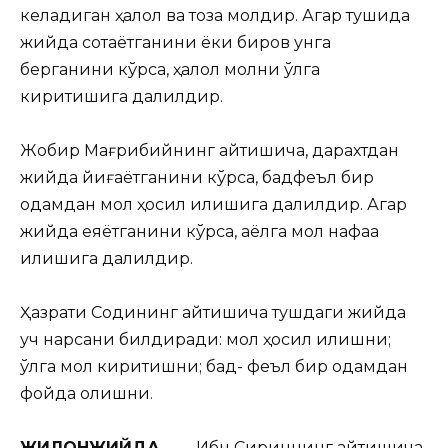
келадиган
ҳалол ва тоза молдир. Агар тушида
жийда сотаётганини ёки биров унга
берганини кўрса, ҳалол молни қўлга
киритишига далилдир.
Жобир Мағрибийнинг айтишича, дарахтдан
жийда йиғаётганини кўрса, бадфеъл бир
одамдан мол ҳосил қилишига далилдир. Агар
жийда еяётганини кўрса, аёлга мол нафақа
қилишига далилдир.
Ҳазрати Содиқнинг айтишича тушдаги жийда
уч нарсани билдиради: мол ҳосил қилишни;
қўлга мол киритишни; бад- феъл бир одамдан
фойда олишни.
ЖИЛОНЖИЙДА,
— Ибн Сириннинг айтишича,