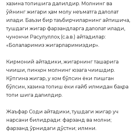
хазина топишига далилдир. Молнинг ва
қўйнинг жигари ҳам молу неъматга далолат
қилади. Баъзи бир таъбирчиларнинг айтишича,
тушдаги жигар фарзандларга далолат қилади,
чунончи Расулуллоҳ (с.а.в.) айтадилар:
«Болаларимиз жигарларимиздир».
Кирмоний айтадики, жигарнинг ташқарига
чиқиши, пинҳон молнинг юзага чиқишдир.
Кўпгина жигар, у хом бўлсин ёки пишган
бўлсин, хазина топиш ёки ғайб илмидан баҳра
топи шига далилдир.
Жаъфар Содиқ айтадики, тушдаги жигар уч
нарсани билидради: фарзанд ва молни;
фарзанд ўрнидаги дўстни; илмни.