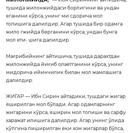
тушида жилонжийдаси борлигини ва ундан
еганини кўрса, унинг ми сдорича мол
топишига далилдир. Агар тушида бир одамга
жило гжийда берганини кўрса, ундан бунга
мол ети- шига далилдир.
Мағрибийнинг айтишича, тушида дарахтдан
жилонжийда йиғиб олаётганини кўрса, унинг
миқдорича қийинчилик билан мол жамлашига
далилдир.
ЖИГАР
— Ибн Сирин айтадики, тушдаги жигар
яширилган мол бўлади. Агар одамларнинг
жигарини кўрса, яширин мол топиши ва сарфу
харажат қилишига далилдир. Агар унинг қўлида
кўпгина пиширилган ёки хом жигарлар бўлса,