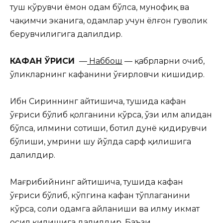
туш кўрувчи ёмон одам бўлса, мунофиқ ва
чақимчи эканига, одамлар учун ёлғон гувоҳлик
берувчилигига далилдир.
КАФАН ЎҒРИСИ
—
Наббош
— қабрларни очиб,
ўликларнинг кафанини ўғирловчи кишидир.
Ибн Сириннинг айтишича, тушида кафан
ўғриси бўлиб қолганини кўрса, ўзи илм аҳлидан
бўлса, илмини сотиши, ботил дунё қидирувчи
бўлиши, умрини шу йўлда сарф қилишига
далилдир.
Мағрибийнинг айтишича, тушида кафан
ўғриси бўлиб, кўпгина кафан тўплаганини
кўрса, солиҳ одамга айланиши ва илму ҳикмат
ҳосил қилишига далилдир. Баъзи