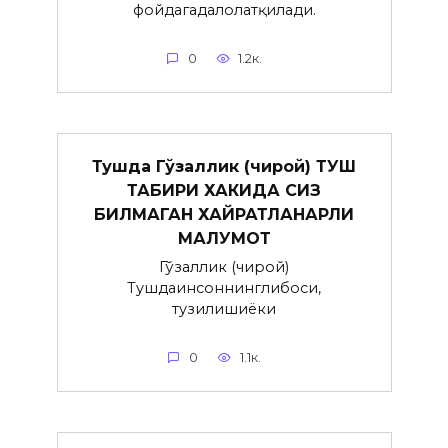
фойдагадалолатқилади.
0
1.2к.
Тушда Гўзаллик (чирой) ТУШ
ТАБИРИ ХАКИДА СИЗ
БИЛМАГАН ХАЙРАТЛАНАРЛИ
МАЛУМОТ
Гўзаллик (чирой)
Тушдаинсоннинглибоси,
тузилишиёки
0
1.1к.