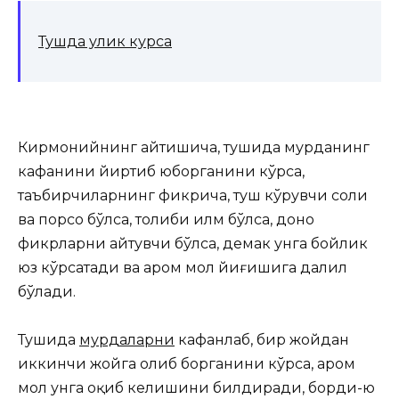
Тушда улик курса
Кирмонийнинг айтишича, тушида мурданинг
кафанини йиртиб юборганини кўрса,
таъбирчиларнинг фикрича, туш кўрувчи солиҳ
ва порсо бўлса, толиби илм бўлса, доно
фикрларни айтувчи бўлса, демак унга бойлик
юз кўрсатади ва ҳаром мол йиғишига далил
бўлади.
Тушида
мурдаларни
кафанлаб, бир жойдан
иккинчи жойга олиб борганини кўрса, ҳаром
мол унга оқиб келишини билдиради, борди-ю