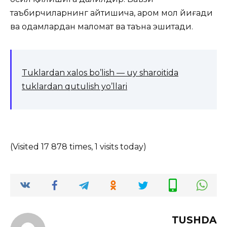
таъбирчиларнинг айтишича, ҳаром мол йиғади
ва одамлардан маломат ва таъна эшитади.
Tuklardan xalos bo’lish — uy sharoitida
tuklardan qutulish yo’llari
(Visited 17 878 times, 1 visits today)
TUSHDA