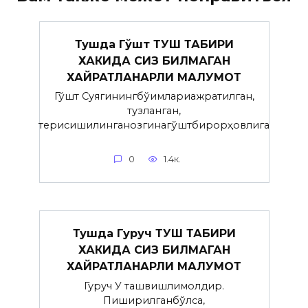
Тушда Гўшт ТУШ ТАБИРИ
ХАКИДА СИЗ БИЛМАГАН
ХАЙРАТЛАНАРЛИ МАЛУМОТ
Гўшт Суягинингбўғимлариажратилган,
тузланган,
терисишилинганозгинагўштбирорҳовлига
0
1.4к.
Тушда Гуруч ТУШ ТАБИРИ
ХАКИДА СИЗ БИЛМАГАН
ХАЙРАТЛАНАРЛИ МАЛУМОТ
Гуруч У ташвишлимолдир.
Пиширилганбўлса,