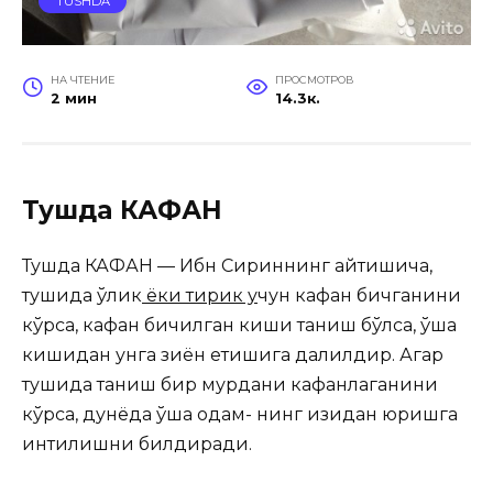
TUSHDA
НА ЧТЕНИЕ
ПРОСМОТРОВ
2 мин
14.3к.
Тушда КАФАН
Тушда КАФАН — Ибн Сириннинг айтишича,
тушида ўлик
ёки тирик у
чун кафан бичганини
кўрса, кафан бичилган киши таниш бўлса, ўша
кишидан унга зиён етишига далилдир. Агар
тушида таниш бир мурдани кафанлаганини
кўрса, дунёда ўша одам- нинг изидан юришга
интилишни билдиради.