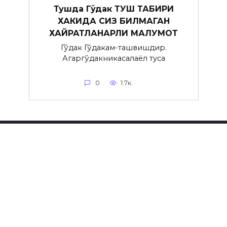
Тушда Гўдак ТУШ ТАБИРИ
ХАКИДА СИЗ БИЛМАГАН
ХАЙРАТЛАНАРЛИ МАЛУМОТ
Гўдак Гўдакғам-ташвишдир.
Агаргўдакникасалаёл туғса
0
1.7к.
© 2026 Tush tabirlari mukammal sayt