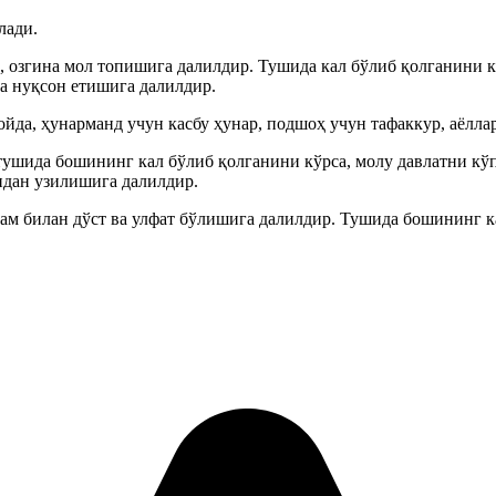
лади.
 озгина мол топишига далилдир. Тушида кал бўлиб қолганини кў
га нуқсон етишига далилдир.
да, ҳунарманд учун касбу ҳунар, подшоҳ учун тафаккур, аёллар
 бошининг кал бўлиб қолганини кўрса, молу давлатни кўп т
зидан узилишига далилдир.
дам билан дўст ва улфат бўлишига далилдир. Тушида бошининг ка