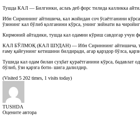
Тушда КАЛ — Билгинки, аслаъ деб форс тилида калликка айти
Ибн Сириннинг айтишича, кал жойидан соч ўсаётганини кўрса,
ўзининг кал бўлиб қолганини кўрса, унинг зийнати ва чиройи
Кирмоний айтадики, тушда кал одамни кўриш савдогар учун фой
КАЛ БЎЛМОҚ (КАЛ ШУДАН) — Ибн Сириннинг айтишича, тушида
ғаму қайғунинг кетишини билдиради, агар қарздор бўлса, қар
Тушида кал одам билан суҳбат қураётганини кўрса, бадавлат о
бўлиб, ўзи қарзга боти- шига далилдир.
(Visited 5 202 times, 1 visits today)
TUSHDA
Оцените автора