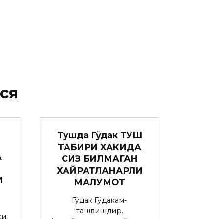
ся
Тушда Гўдак ТУШ
ТАБИРИ ХАКИДА
А
СИЗ БИЛМАГАН
ХАЙРАТЛАНАРЛИ
И
МАЛУМОТ
Гўдак Гўдакғам-
ташвишдир.
и,