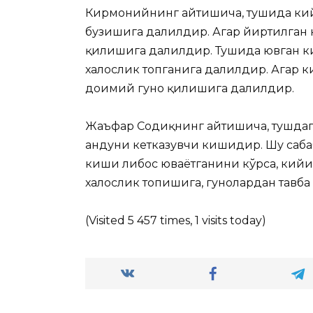
Кирмонийнинг айтишича, тушида кий
бузишига далилдир. Агар йиртилган 
қилишига далилдир. Тушида ювган ки
халослик топганига далилдир. Агар 
доимий гуноҳ қилишига далилдир.
Жаъфар Содиқнинг айтишича, тушдаг
андуҳни кетказувчи кишидир. Шу саб
киши либос юваётганини кўрса, кийим
халослик топишига, гуноҳлардан тавб
(Visited 5 457 times, 1 visits today)