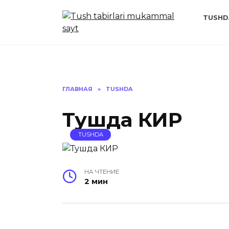
Перейти
к
TUSHD
содержанию
ГЛАВНАЯ
»
TUSHDA
Тушда КИР
TUSHDA
НА ЧТЕНИЕ
2 мин