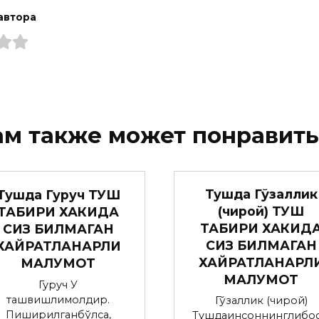
автора
ам также может понравить
Тушда Гўзаллик
Тушда Гуруч ТУШ
(чирой) ТУШ
ТАБИРИ ХАКИДА
ТАБИРИ ХАКИД
СИЗ БИЛМАГАН
СИЗ БИЛМАГАН
ХАЙРАТЛАНАРЛИ
ХАЙРАТЛАНАРЛ
МАЛУМОТ
МАЛУМОТ
Гуруч У
ташвишлимолдир.
Гўзаллик (чирой)
Пиширилганбўлса,
Тушдаинсоннинглибос