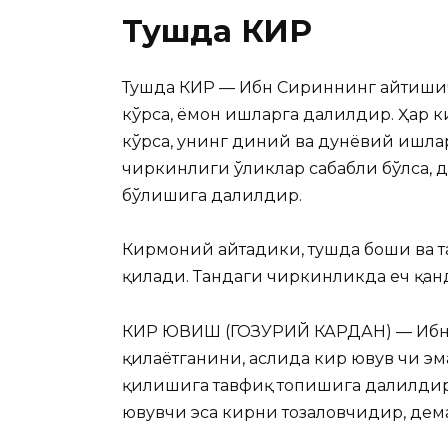
Тушда КИР
Тушда КИР — Ибн Сириннинг айтишич
кўрса, ёмон
ишларга далилдир. Ҳар к
кўрса, унинг диний ва дунёвий ишла
чиркинлиги ўликлар сабабли бўлса, 
бўлишига далилдир.
Кирмоний айтадики, тушда боши ва т
қилади. Тандаги чиркинликда ҳеч қан
КИР ЮВИШ (ГОЗУРИЙ КАРДАН) — Ибн 
қилаётганини, аслида кир ювув чи э
қилишига тавфиқ топишига далилдир.
ювувчи эса кирни тозаловчидир, дем