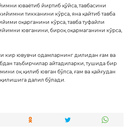
имни юваётиб йиртиб қўйса, тавбасини
кийимни тикканини кўрса, яна қайтиб тавба
йими оқарганини кўрса, тавба туфайли
кийимни ювганини, бироқ оқармаганини кўрса,
и кир ювувчи одамларнинг дилидан ғам ва
абдан таъбирчилар айтадиларки, тушида бир
ини оқ қилиб ювган бўлса, ғам ва қайғудан
а қилишига далил бўлади.