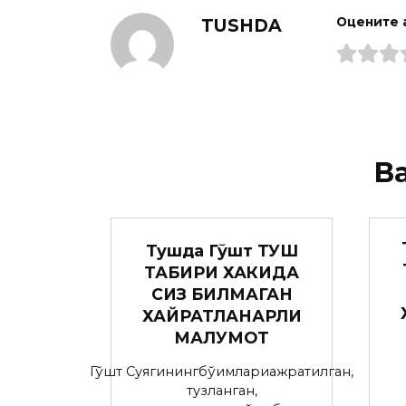
TUSHDA
Оцените 
В
Тушда Гўшт ТУШ
ТАБИРИ ХАКИДА
СИЗ БИЛМАГАН
ХАЙРАТЛАНАРЛИ
МАЛУМОТ
Гўшт Суягинингбўғимлариажратилган,
тузланган,