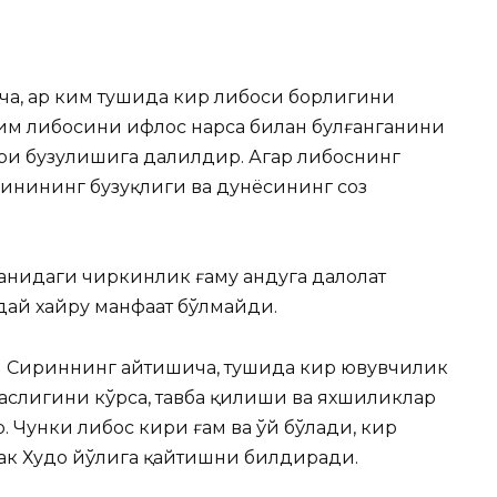
а, ҳар ким тушида кир либоси борлигини
им либосини ифлос нарса билан булғанганини
ри бузулишига далилдир. Агар либоснинг
динининг бузуқлиги ва дунёсининг соз
анидаги чиркинлик ғаму андуҳга далолат
дай хайру манфаат бўлмайди.
Сириннинг айтишича, тушида кир ювувчилик
маслигини кўрса, тавба қилиши ва яхшиликлар
 Чунки либос кири ғам ва ўй бўлади, кир
ак Худо йўлига қайтишни билдиради.