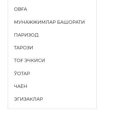
ҚОВҒА
МУНАЖЖИМЛАР БАШОРАТИ
ПАРИЗОД
ТАРОЗИ
ТОҒ ЭЧКИСИ
ЎҚОТАР
ЧАЁН
ЭГИЗАКЛАР