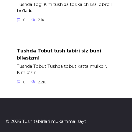
Tushda Tog‘ Kim tushida tokka chiksa. obro‘li
bo‘ladi.
0
2.1к.
Tushda Tobut tush tabiri siz buni
bilasizmi
Tushda Tobut Tushda tobut katta mulkdir.
Kim o‘zini
0
2.2к.
© 2026 Tush tabirlari mukammal sayt