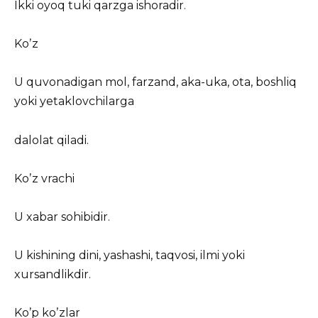
Ikki oyoq tuki qarzga ishoradir.
Koʼz
U quvonadigan mol, farzand, aka-uka, ota, boshliq
yoki yetaklovchilarga
dalolat qiladi.
Koʼz vrachi
U xabar sohibidir.
U kishining dini, yashashi, taqvosi, ilmi yoki
xursandlikdir.
Koʼp koʼzlar