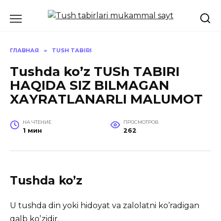
Перейти
к
содержанию
ГЛАВНАЯ
»
TUSH TABIRI
Tushda koʼz TUSh TАBIRI
HАQIDА SIZ BILMАGАN
XАYRАTLАNАRLI MАLUMOT
НА ЧТЕНИЕ
ПРОСМОТРОВ
1 мин
262
Tushda koʼz
U tushda din yoki hidoyat va zalolatni koʼradigan
qalb koʼzidir.