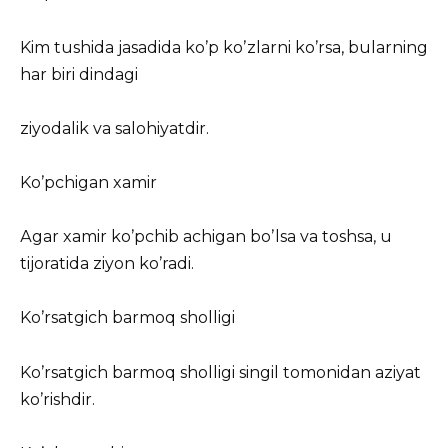
Kim tushida jasadida koʼp koʼzlarni koʼrsa, bularning
har biri dindagi
ziyodalik va salohiyatdir.
Koʼpchigan xamir
Аgar xamir koʼpchib achigan boʼlsa va toshsa, u
tijoratida ziyon koʼradi.
Koʼrsatgich barmoq sholligi
Koʼrsatgich barmoq sholligi singil tomonidan aziyat
koʼrishdir.