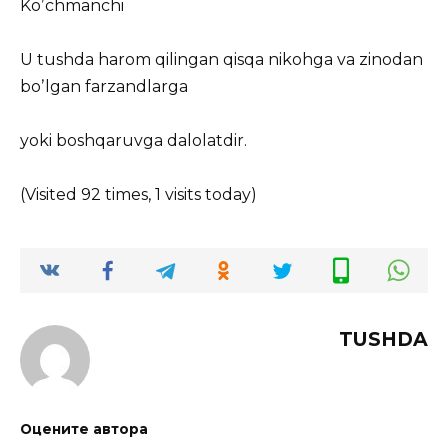
Koʼchmanchi
U tushda harom qilingan qisqa nikohga va zinodan
boʼlgan farzandlarga
yoki boshqaruvga dalolatdir.
(Visited 92 times, 1 visits today)
TUSHDA
Оцените автора