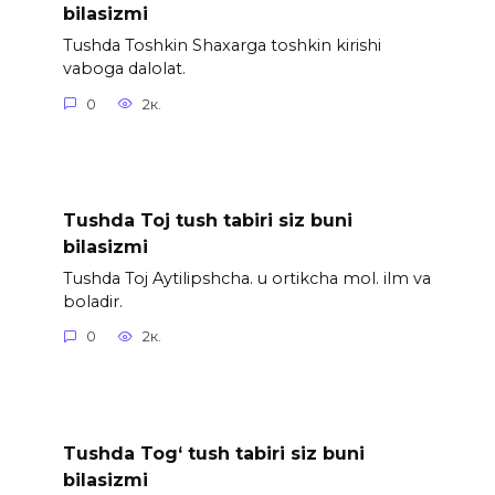
bilasizmi
Tushda Toshkin Shaxarga toshkin kirishi
vaboga dalolat.
0
2к.
Tushda Toj tush tabiri siz buni
bilasizmi
Tushda Toj Aytilipshcha. u ortikcha mol. ilm va
boladir.
0
2к.
Tushda Tog‘ tush tabiri siz buni
bilasizmi