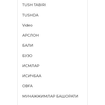
TUSH TABIRI
TUSHDA
Video
АРСЛОН
БАЛИҚ
БУЗОҚ
ИСМЛАР
ҚИСҚИЧБАҚА
ҚОВҒА
МУНАЖЖИМЛАР БАШОРАТИ