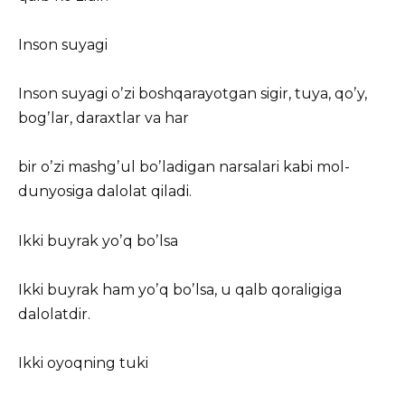
Inson suyagi
Inson suyagi oʼzi boshqarayotgan sigir, tuya, qoʼy,
bogʼlar, daraxtlar va har
bir oʼzi mashgʼul boʼladigan narsalari kabi mol-
dunyosiga dalolat qiladi.
Ikki buyrak yoʼq boʼlsa
Ikki buyrak ham yoʼq boʼlsa, u qalb qoraligiga
dalolatdir.
Ikki oyoqning tuki