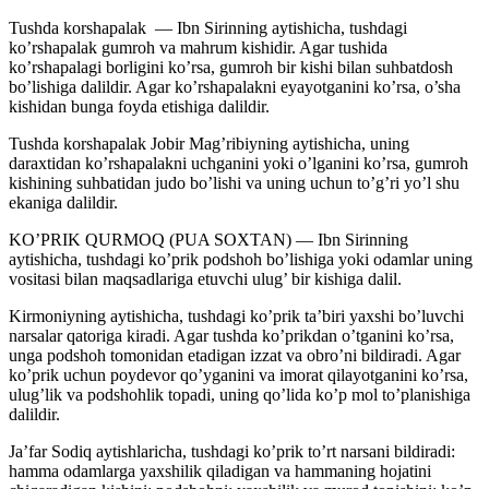
Tushda korshapalak — Ibn Sirinning aytishicha, tushdagi
ko’rshapalak gumroh va mahrum kishidir. Agar tushida
ko’rshapalagi borligini ko’rsa, gumroh bir kishi bilan suhbatdosh
bo’lishiga dalildir. Agar ko’rshapalakni eyayotganini ko’rsa, o’sha
kishidan bunga foyda etishiga dalildir.
Tushda korshapalak Jobir Mag’ribiyning aytishicha, uning
daraxtidan ko’rshapalakni uchganini yoki o’lganini ko’rsa, gumroh
kishining suhbatidan judo bo’lishi va uning uchun to’g’ri yo’l shu
ekaniga dalildir.
KO’PRIK QURMOQ (PUA SOXTAN) — Ibn Sirinning
aytishicha, tushdagi ko’prik podshoh bo’lishiga yoki odamlar uning
vositasi bilan maqsadlariga etuvchi ulug’ bir kishiga dalil.
Kirmoniyning aytishicha, tushdagi ko’prik ta’biri yaxshi bo’luvchi
narsalar qatoriga kiradi. Agar tushda ko’prikdan o’tganini ko’rsa,
unga podshoh tomonidan etadigan izzat va obro’ni bildiradi. Agar
ko’prik uchun poydevor qo’yganini va imorat qilayotganini ko’rsa,
ulug’lik va podshohlik topadi, uning qo’lida ko’p mol to’planishiga
dalildir.
Ja’far Sodiq aytishlaricha, tushdagi ko’prik to’rt narsani bildiradi:
hamma odamlarga yaxshilik qiladigan va hammaning hojatini