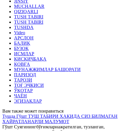
JINSIY
MUCHALLAR
QIZIQARLI
TUSH TABIRI
TUSH TABIRI
TUSHDA
Video
АРСЛОН
БАЛИҚ
БУЗОҚ
ИСМЛАР
ҚИСҚИЧБАҚА
ҚОВҒА
МУНАЖЖИМЛАР БАШОРАТИ
ПАРИЗОД
ТАРОЗИ
ТОҒ ЭЧКИСИ
ЎҚОТАР
ЧАЁН
ЭГИЗАКЛАР
Вам также может понравиться
Тушда Гўшт ТУШ ТАБИРИ ХАКИДА СИЗ БИЛМАГАН
ХАЙРАТЛАНАРЛИ МАЛУМОТ
Гўшт Суягинингбўғимлариажратилган, тузланган,