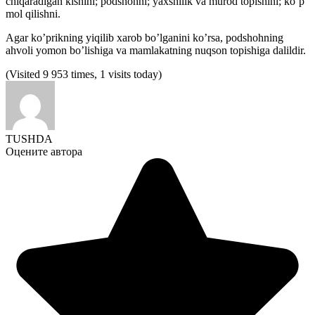
chiqaradigan kishini; podshohni; yaxshilik va murod topishini; ko’p
mol qilishni.
Agar ko’prikning yiqilib xarob bo’lganini ko’rsa, podshohning
ahvoli yomon bo’lishiga va mamlakatning nuqson topishiga dalildir.
(Visited 9 953 times, 1 visits today)
TUSHDA
Оцените автора