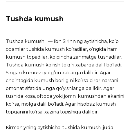
Tushda kumush
Tushda kumush — Ibn Sirinning aytishicha, ko’p
odamlar tushida kumush ko’radilar, o’ngida ham
kumush topadilar, ko’pincha zahmatga tushadilar.
Tushda kumush ko’rish to’g’ri xabarga dalil bo’ladi.
Singan kumush yolg’on xabarga dalildir. Agar
cho’ntagida kumush borligini ko’rsa biror narsani
omonat sifatida unga qo’yishlariga dalildir. Agar
tushida kosa, oftoba yoki jomni kumushdan ekanini
ko’rsa, molga dalil bo’ladi. Agar hisobsiz kumush
topganini ko’rsa, xazina topishiga dalildir.
Kirmoniyning aytishicha, tushida kumushi juda