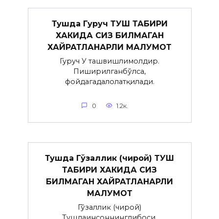
Тушда Гуруч ТУШ ТАБИРИ
ХАКИДА СИЗ БИЛМАГАН
ХАЙРАТЛАНАРЛИ МАЛУМОТ
Гуруч У ташвишлимолдир.
Пиширилганбўлса,
фойдагадалолатқилади.
0
1.2к.
Тушда Гўзаллик (чирой) ТУШ
ТАБИРИ ХАКИДА СИЗ
БИЛМАГАН ХАЙРАТЛАНАРЛИ
МАЛУМОТ
Гўзаллик (чирой)
Тушдаинсоннинглибоси,