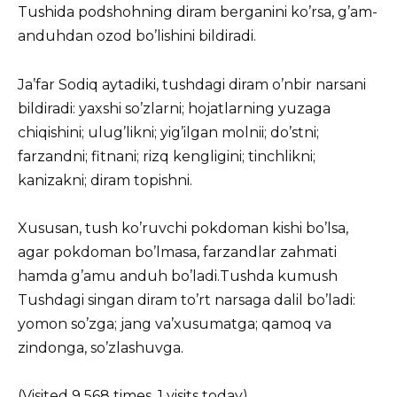
Tushida podshohning diram berganini ko’rsa, g’am-
anduhdan ozod bo’lishini bildiradi.
Ja’far Sodiq aytadiki, tushdagi diram o’nbir narsani
bildiradi: yaxshi so’zlarni; hojatlarning yuzaga
chiqishini; ulug’likni; yig’ilgan molnii; do’stni;
farzandni; fitnani; rizq kengligini; tinchlikni;
kanizakni; diram topishni.
Xususan, tush ko’ruvchi pokdoman kishi bo’lsa,
agar pokdoman bo’lmasa, farzandlar zahmati
hamda g’amu anduh bo’ladi.Tushda kumush
Tushdagi singan diram to’rt narsaga dalil bo’ladi:
yomon so’zga; jang va’xusumatga; qamoq va
zindonga, so’zlashuvga.
(Visited 9 568 times, 1 visits today)