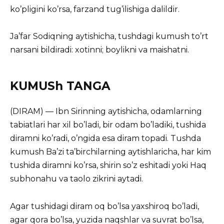
ko’pligini ko’rsa, farzand tug’ilishiga dalildir.
Ja’far Sodiqning aytishicha, tushdagi kumush to’rt
narsani bildiradi: xotinni; boylikni va maishatni.
KUMUSh TANGA
(DIRAM) — Ibn Sirinning aytishicha, odamlarning
tabiatlari har xil bo’ladi, bir odam bo’ladiki, tushida
diramni ko’radi, o’ngida esa diram topadi. Tushda
kumush Ba’zi ta’birchilarning aytishlaricha, har kim
tushida diramni ko’rsa, shirin so’z eshitadi yoki Haq
subhonahu va taolo zikrini aytadi.
Agar tushidagi diram oq bo’lsa yaxshiroq bo’ladi,
agar qora bo’lsa, yuzida naqshlar va suvrat bo’lsa,