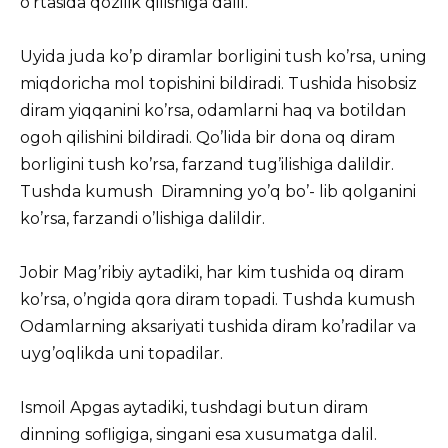
o’rtasida qozilik qilishiga dalil.
Uyida juda ko’p diramlar borligini tush ko’rsa, uning
miqdoricha mol topishini bildiradi. Tushida hisobsiz
diram yiqqanini ko’rsa, odamlarni haq va botildan
ogoh qilishini bildiradi. Qo’lida bir dona oq diram
borligini tush ko’rsa, farzand tug’ilishiga dalildir.
Tushda kumush Diramning yo’q bo’- lib qolganini
ko’rsa, farzandi o’lishiga dalildir.
Jobir Mag’ribiy aytadiki, har kim tushida oq diram
ko’rsa, o’ngida qora diram topadi. Tushda kumush
Odamlarning aksariyati tushida diram ko’radilar va
uyg’oqlikda uni topadilar.
Ismoil Apgas aytadiki, tushdagi butun diram
dinning sofligiga, singani esa xusumatga dalil.