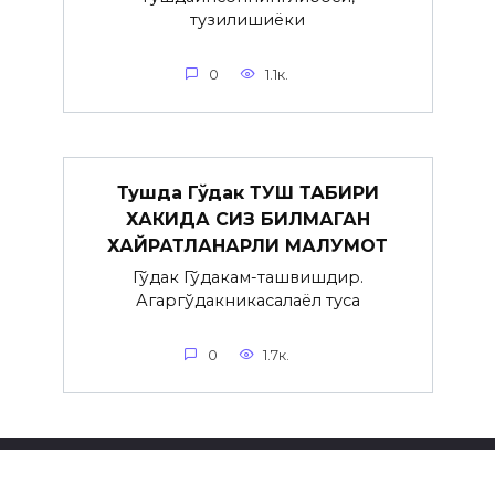
тузилишиёки
0
1.1к.
Тушда Гўдак ТУШ ТАБИРИ
ХАКИДА СИЗ БИЛМАГАН
ХАЙРАТЛАНАРЛИ МАЛУМОТ
Гўдак Гўдакғам-ташвишдир.
Агаргўдакникасалаёл туғса
0
1.7к.