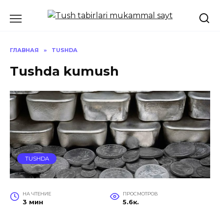
Перейти
к
содержанию
ГЛАВНАЯ
»
TUSHDA
Tushda kumush
TUSHDA
НА ЧТЕНИЕ
ПРОСМОТРОВ
3 мин
5.6к.