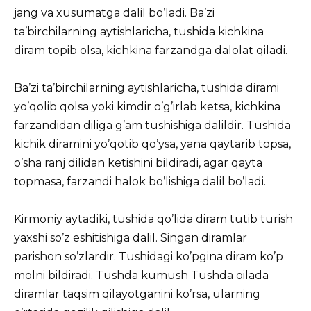
jang va xusumatga dalil bo’ladi. Ba’zi
ta’birchilarning aytishlaricha, tushida kichkina
diram topib olsa, kichkina farzandga dalolat qiladi.
Ba’zi ta’birchilarning aytishlaricha, tushida dirami
yo’qolib qolsa yoki kimdir o’g’irlab ketsa, kichkina
farzandidan diliga g’am tushishiga dalildir. Tushida
kichik diramini yo’qotib qo’ysa, yana qaytarib topsa,
o’sha ranj dilidan ketishini bildiradi, agar qayta
topmasa, farzandi halok bo’lishiga dalil bo’ladi.
Kirmoniy aytadiki, tushida qo’lida diram tutib turish
yaxshi so’z eshitishiga dalil. Singan diramlar
parishon so’zlardir. Tushidagi ko’pgina diram ko’p
molni bildiradi. Tushda kumush Tushda oilada
diramlar taqsim qilayotganini ko’rsa, ularning