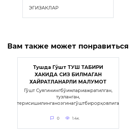
ЭГИЗАКЛАР
Вам также может понравиться
Тушда Гўшт ТУШ ТАБИРИ
ХАКИДА СИЗ БИЛМАГАН
ХАЙРАТЛАНАРЛИ МАЛУМОТ
Гўшт Суягинингбўғимлариажратилган,
тузланган,
терисишилинганозгинагўштбирорҳовлига
0
1.4к.