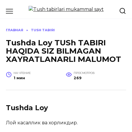
Перейти
к
содержанию
ГЛАВНАЯ
»
TUSH TABIRI
Tushda Loy TUSh TАBIRI
HАQIDА SIZ BILMАGАN
XАYRАTLАNАRLI MАLUMOT
НА ЧТЕНИЕ
ПРОСМОТРОВ
1 мин
269
Tushda Loy
Лой касаллик ва хорликдир.