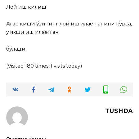
Лой иш килиш
Агар киши ўзининг лой иш қилаётганини кўрса,
у яхши иш қилаётган
бўлади.
(Visited 180 times, 1 visits today)
TUSHDA
Оцените автора