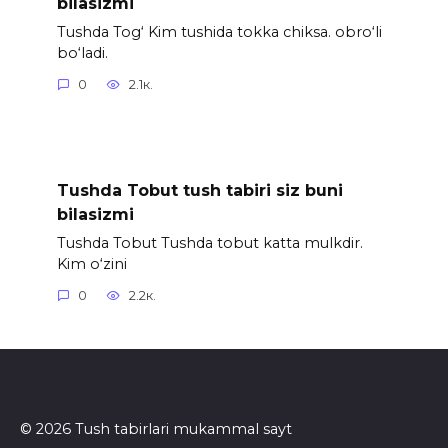
bilasizmi
Tushda Tog‘ Kim tushida tokka chiksa. obro‘li
bo‘ladi.
0
2.1к.
Tushda Tobut tush tabiri siz buni
bilasizmi
Tushda Tobut Tushda tobut katta mulkdir.
Kim o‘zini
0
2.2к.
© 2026 Tush tabirlari mukammal sayt