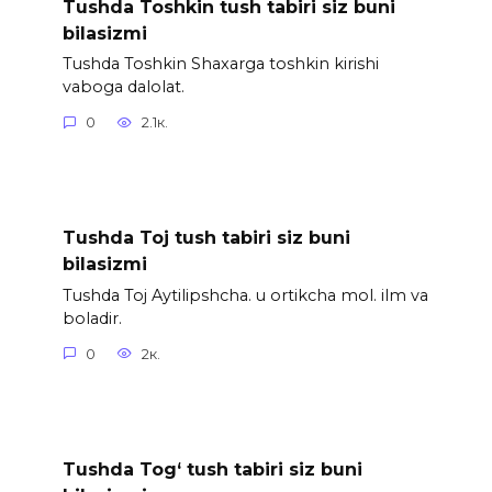
Tushda Toshkin tush tabiri siz buni
bilasizmi
Tushda Toshkin Shaxarga toshkin kirishi
vaboga dalolat.
0
2.1к.
Tushda Toj tush tabiri siz buni
bilasizmi
Tushda Toj Aytilipshcha. u ortikcha mol. ilm va
boladir.
0
2к.
Tushda Tog‘ tush tabiri siz buni