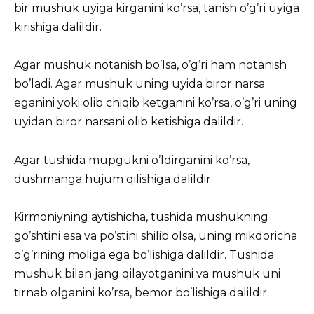
bir mushuk uyiga kirganini ko’rsa, tanish o’g’ri uyiga
kirishiga dalildir.
Agar mushuk notanish bo’lsa, o’g’ri ham notanish
bo’ladi. Agar mushuk uning uyida biror narsa
eganini yoki olib chiqib ketganini ko’rsa, o’g’ri uning
uyidan biror narsani olib ketishiga dalildir.
Agar tushida mupgukni o’ldirganini ko’rsa,
dushmanga hujum qilishiga dalildir.
Kirmoniyning aytishicha, tushida mushukning
go’shtini esa va po’stini shilib olsa, uning mikdoricha
o’g’rining moliga ega bo’lishiga dalildir. Tushida
mushuk bilan jang qilayotganini va mushuk uni
tirnab olganini ko’rsa, bemor bo’lishiga dalildir.