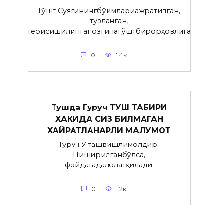
Гўшт Суягинингбўғимлариажратилган,
тузланган,
терисишилинганозгинагўштбирорҳовлига
0
1.4к.
Тушда Гуруч ТУШ ТАБИРИ
ХАКИДА СИЗ БИЛМАГАН
ХАЙРАТЛАНАРЛИ МАЛУМОТ
Гуруч У ташвишлимолдир.
Пиширилганбўлса,
фойдагадалолатқилади.
0
1.2к.