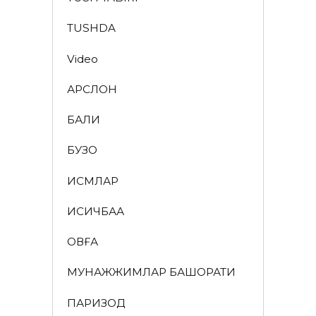
TUSHDA
Video
АРСЛОН
БАЛИҚ
БУЗОҚ
ИСМЛАР
ҚИСҚИЧБАҚА
ҚОВҒА
МУНАЖЖИМЛАР БАШОРАТИ
ПАРИЗОД