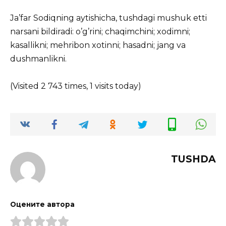
Ja’far Sodiqning aytishicha, tushdagi mushuk etti
narsani bildiradi: o’g’rini; chaqimchini; xodimni;
kasallikni; mehribon xotinni; hasadni; jang va
dushmanlikni.
(Visited 2 743 times, 1 visits today)
TUSHDA
Оцените автора