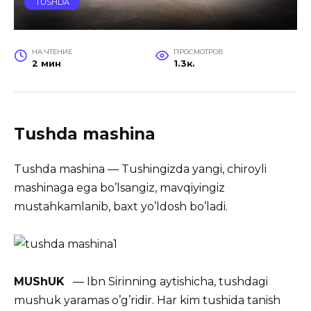
TUSHDA
НА ЧТЕНИЕ
ПРОСМОТРОВ
2 мин
1.3к.
Tushda mashina
Tushda mashina — Tushingizda yangi, chiroyli
mashinaga ega bo’lsangiz, mavqiyingiz
mustahkamlanib, baxt yo’ldosh bo’ladi.
MUShUK
— Ibn Sirinning aytishicha, tushdagi
mushuk yaramas o’g’ridir. Har kim tushida tanish