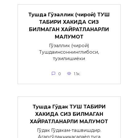
Тушда Гўзаллик (чирой) ТУШ
ТАБИРИ ХАКИДА СИЗ
БИЛМАГАН ХАЙРАТЛАНАРЛИ
МАЛУМОТ
Гўзаллик (чирой)
Тушдаинсоннинглибоси,
тузилишиёки
0
1.1к.
Тушда Гўдак ТУШ ТАБИРИ
ХАКИДА СИЗ БИЛМАГАН
ХАЙРАТЛАНАРЛИ МАЛУМОТ
Гўдак Гўдакғам-ташвишдир.
Агаргўдакникасалаёл туғса