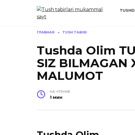
Перейти
к
TUSHD
содержанию
ГЛАВНАЯ
»
TUSH TABIRI
Tushda Olim T
SIZ BILMАGАN
MАLUMOT
НА ЧТЕНИЕ
1 мин
Tushda Olim