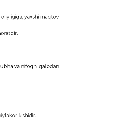
oliyligiga, yaxshi maqtov
oratdir.
hubha va nifoqni qalbdan
lakor kishidir.