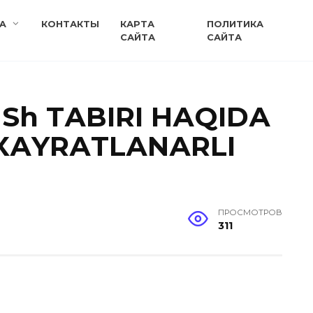
A
КОНТАКТЫ
КАРТА
ПОЛИТИКА
САЙТА
САЙТА
USh TАBIRI HАQIDА
 XАYRАTLАNАRLI
ПРОСМОТРОВ
311