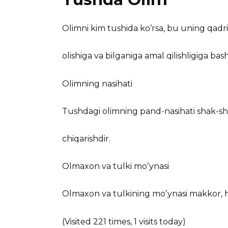
Olimni kim tushida koʼrsa, bu uning qadri 
olishiga va bilganiga amal qilishligiga bash
Olimning nasihati
Tushdagi olimning pand-nasihati shak-s
chiqarishdir.
Olmaxon va tulki moʼynasi
Olmaxon va tulkining moʼynasi makkor, hiy
(Visited 221 times, 1 visits today)