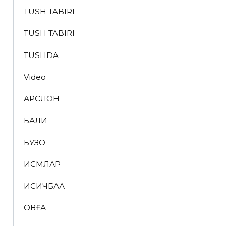
TUSH TABIRI
TUSH TABIRI
TUSHDA
Video
АРСЛОН
БАЛИҚ
БУЗОҚ
ИСМЛАР
ҚИСҚИЧБАҚА
ҚОВҒА