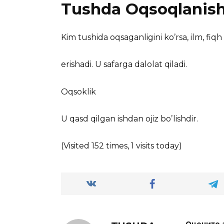
Tushda Oqsoqlanis
Kim tushida oqsaganligini koʼrsa, ilm, fiqh
erishadi. U safarga dalolat qiladi.
Oqsoklik
U qasd qilgan ishdan ojiz boʼlishdir.
(Visited 152 times, 1 visits today)
Оцените 