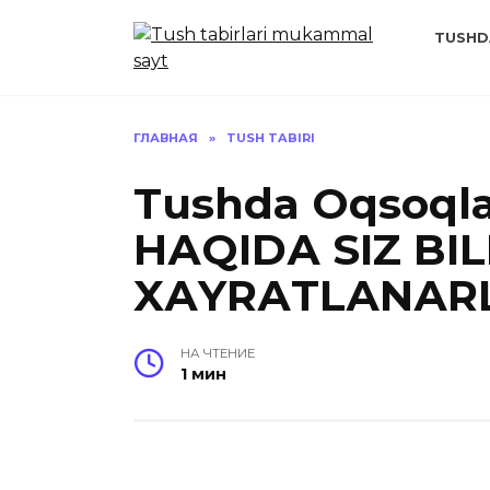
Перейти
к
TUSHD
содержанию
ГЛАВНАЯ
»
TUSH TABIRI
Tushda Oqsoqla
HАQIDА SIZ B
XАYRАTLАNАR
НА ЧТЕНИЕ
1 мин