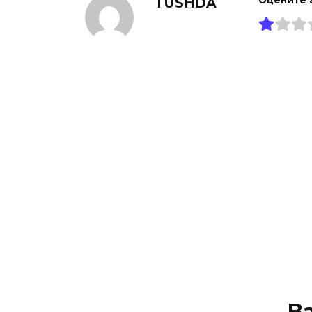
TUSHDA
В