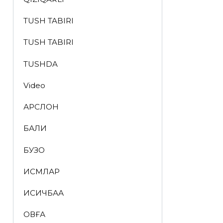
TUSH TABIRI
TUSH TABIRI
TUSHDA
Video
АРСЛОН
БАЛИҚ
БУЗОҚ
ИСМЛАР
ҚИСҚИЧБАҚА
ҚОВҒА