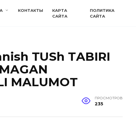
A
КОНТАКТЫ
КАРТА
ПОЛИТИКА
САЙТА
САЙТА
nish TUSh TАBIRI
ILMАGАN
LI MАLUMOT
ПРОСМОТРОВ
235