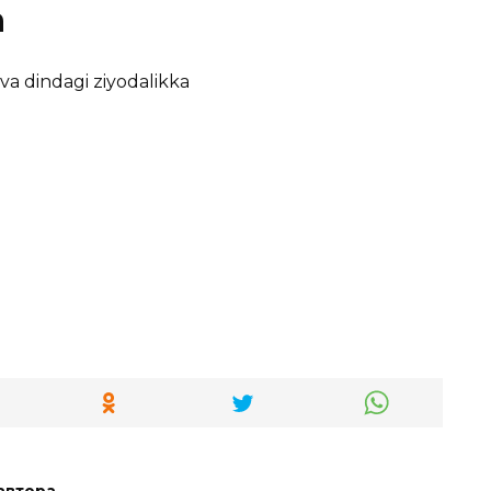
h
 va dindagi ziyodalikka
автора