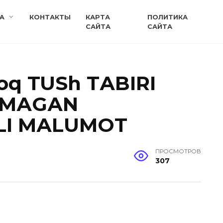
A
КОНТАКТЫ
КАРТА
ПОЛИТИКА
САЙТА
САЙТА
oq TUSh TАBIRI
ILMАGАN
LI MАLUMOT
ПРОСМОТРОВ
307