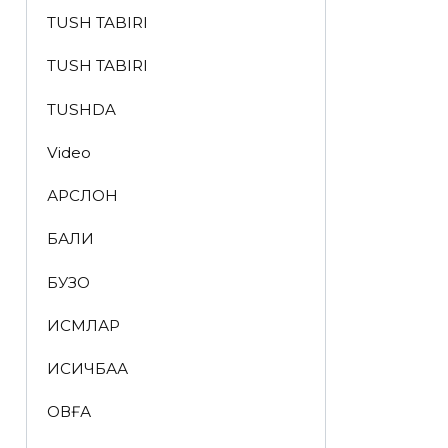
TUSH TABIRI
TUSH TABIRI
TUSHDA
Video
АРСЛОН
БАЛИҚ
БУЗОҚ
ИСМЛАР
ҚИСҚИЧБАҚА
ҚОВҒА