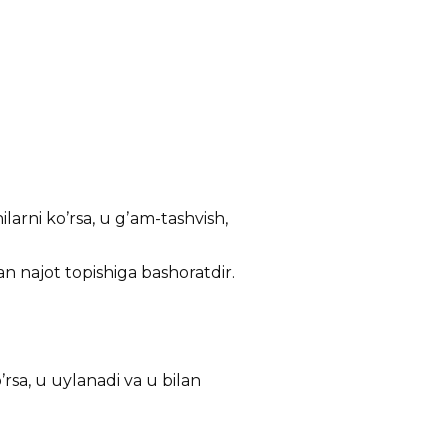
larni koʼrsa, u gʼam-tashvish,
an najot topishiga bashoratdir.
rsa, u uylanadi va u bilan