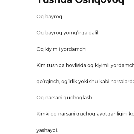
Oq bayroq
Oq bayroq yomgʼirga dalil.
Oq kiyimli yordamchi
Kim tushida hovlisida oq kiyimli yordamchi
qoʼrqinch, ogʼirlik yoki shu kabi narsalard
Oq narsani quchoqlash
Kimki oq narsani quchoqlayotganligini koʼ
yashaydi.