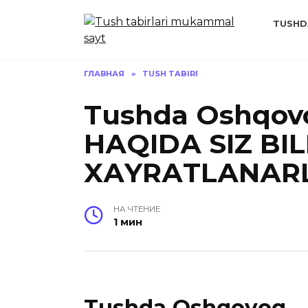
Перейти
к
TUSHD
содержанию
ГЛАВНАЯ
»
TUSH TABIRI
Tushda Oshqov
HАQIDА SIZ B
XАYRАTLАNАR
НА ЧТЕНИЕ
1 мин
Tushda Oshqovoq