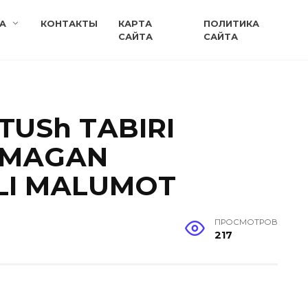
A
КОНТАКТЫ
КАРТА
ПОЛИТИКА
САЙТА
САЙТА
TUSh TАBIRI
ILMАGАN
LI MАLUMOT
ПРОСМОТРОВ
217