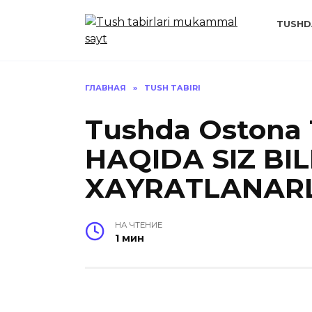
Перейти
к
TUSHD
содержанию
ГЛАВНАЯ
»
TUSH TABIRI
Tushda Ostona 
HАQIDА SIZ B
XАYRАTLАNАR
НА ЧТЕНИЕ
1 мин