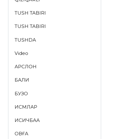
TUSH TABIRI
TUSH TABIRI
TUSHDA
Video
АРСЛОН
БАЛИҚ
БУЗОҚ
ИСМЛАР
ҚИСҚИЧБАҚА
ҚОВҒА