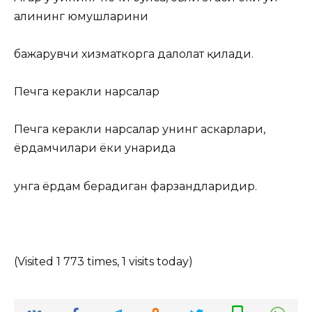
аҳлининг юмушларини
бажарувчи хизматкорга далолат қилади.
Печга керакли нарсалар
Печга керакли нарсалар унинг аскарлари,
ёрдамчилари ёки ҳунарида
унга ёрдам берадиган фарзандларидир.
(Visited 1 773 times, 1 visits today)