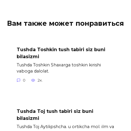
Вам также может понравиться
Tushda Toshkin tush tabiri siz buni
bilasizmi
Tushda Toshkin Shaxarga toshkin kirishi
vaboga dalolat.
0
2к.
Tushda Toj tush tabiri siz buni
bilasizmi
Tushda Toj Aytilipshcha. u ortikcha mol. ilm va