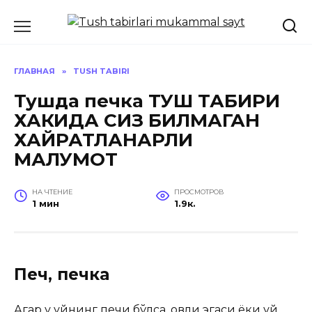
Перейти
к
содержанию
ГЛАВНАЯ
»
TUSH TABIRI
Тушда печка ТУШ ТАБИРИ
ХАКИДА СИЗ БИЛМАГАН
ХАЙРАТЛАНАРЛИ
МАЛУМОТ
НА ЧТЕНИЕ
ПРОСМОТРОВ
1 мин
1.9к.
Печ, печка
Агар у уйнинг печи бўлса, ҳовли эгаси ёки уй