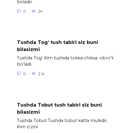
boladir.
0
2к.
Tushda Tog‘ tush tabiri siz buni
bilasizmi
Tushda Tog‘ Kim tushida tokka chiksa. obro‘li
bo‘ladi.
0
2.1к.
Tushda Tobut tush tabiri siz buni
bilasizmi
Tushda Tobut Tushda tobut katta mulkdir.
Kim o‘zini