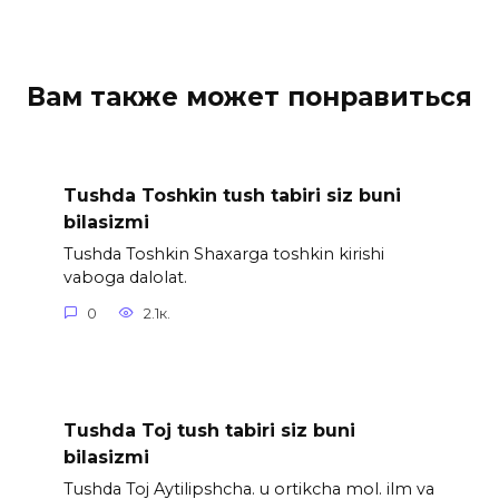
Вам также может понравиться
Tushda Toshkin tush tabiri siz buni
bilasizmi
Tushda Toshkin Shaxarga toshkin kirishi
vaboga dalolat.
0
2.1к.
Tushda Toj tush tabiri siz buni
bilasizmi
Tushda Toj Aytilipshcha. u ortikcha mol. ilm va