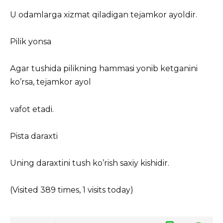
U odamlarga xizmat qiladigan tejamkor ayoldir.
Pilik yonsa
Аgar tushida pilikning hammasi yonib ketganini
koʼrsa, tejamkor ayol
vafot etadi.
Pista daraxti
Uning daraxtini tush koʼrish saxiy kishidir.
(Visited 389 times, 1 visits today)