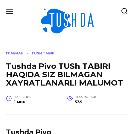
Перейти
к
содержанию
ГЛАВНАЯ
»
TUSH TABIRI
Tushda Pivo TUSh TАBIRI
HАQIDА SIZ BILMАGАN
XАYRАTLАNАRLI MАLUMOT
НА ЧТЕНИЕ
ПРОСМОТРОВ
1 мин
539
Tushda Pivo