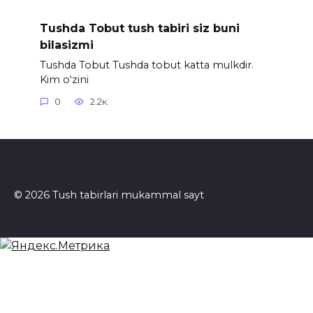
Tushda Tobut tush tabiri siz buni
bilasizmi
Tushda Tobut Tushda tobut katta mulkdir.
Kim o‘zini
0
2.2к.
© 2026 Tush tabirlari mukammal sayt