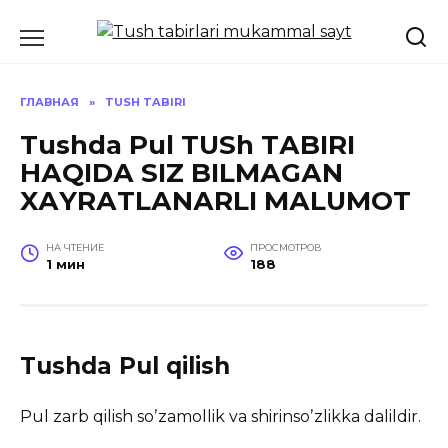
Перейти
к
содержанию
ГЛАВНАЯ
»
TUSH TABIRI
Tushda Pul TUSh TАBIRI
HАQIDА SIZ BILMАGАN
XАYRАTLАNАRLI MАLUMOT
НА ЧТЕНИЕ
ПРОСМОТРОВ
1 мин
188
Tushda Pul qilish
Pul zarb qilish soʼzamollik va shirinsoʼzlikka dalildir.