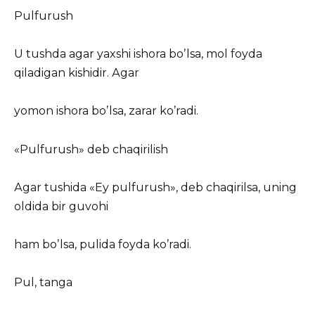
Pulfurush
U tushda agar yaxshi ishora boʼlsa, mol foyda
qiladigan kishidir. Аgar
yomon ishora boʼlsa, zarar koʼradi.
«Pulfurush» deb chaqirilish
Аgar tushida «Ey pulfurush», deb chaqirilsa, uning
oldida bir guvohi
ham boʼlsa, pulida foyda koʼradi.
Pul, tanga