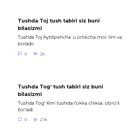
Tushda Toj tush tabiri siz buni
bilasizmi
Tushda Toj Aytilipshcha. u ortikcha mol. ilm va
boladir.
0
2к.
Tushda Tog‘ tush tabiri siz buni
bilasizmi
Tushda Tog‘ Kim tushida tokka chiksa. obro‘li
bo‘ladi.
0
2.1к.