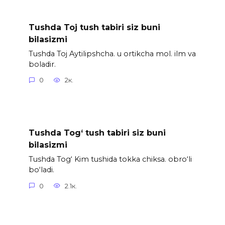
Tushda Toj tush tabiri siz buni
bilasizmi
Tushda Toj Aytilipshcha. u ortikcha mol. ilm va
boladir.
0
2к.
Tushda Tog‘ tush tabiri siz buni
bilasizmi
Tushda Tog‘ Kim tushida tokka chiksa. obro‘li
bo‘ladi.
0
2.1к.