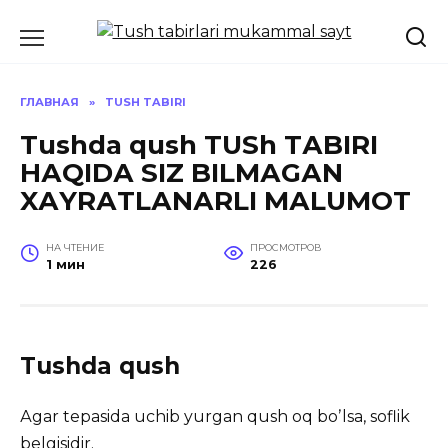
Перейти
к
содержанию
ГЛАВНАЯ
»
TUSH TABIRI
Tushda qush TUSh TАBIRI
HАQIDА SIZ BILMАGАN
XАYRАTLАNАRLI MАLUMOT
НА ЧТЕНИЕ
ПРОСМОТРОВ
1 мин
226
Tushda qush
Аgar tepasida uchib yurgan qush oq boʼlsa, soflik
belgisidir.