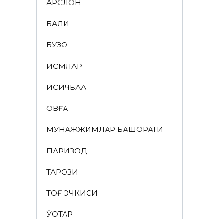
АРСЛОН
БАЛИҚ
БУЗОҚ
ИСМЛАР
ҚИСҚИЧБАҚА
ҚОВҒА
МУНАЖЖИМЛАР БАШОРАТИ
ПАРИЗОД
ТАРОЗИ
ТОҒ ЭЧКИСИ
ЎҚОТАР