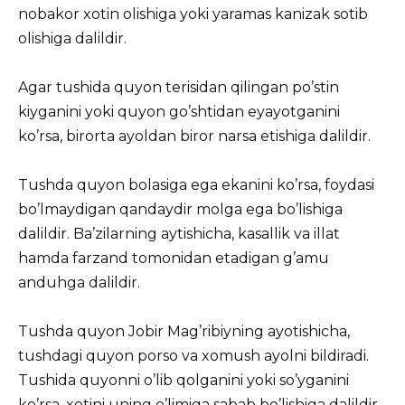
nobakor xotin olishiga yoki yaramas kanizak sotib
olishiga dalildir.
Agar tushida quyon terisidan qilingan po’stin
kiyganini yoki quyon go’shtidan eyayotganini
ko’rsa, birorta ayoldan biror narsa etishiga dalildir.
Tushda quyon bolasiga ega ekanini ko’rsa, foydasi
bo’lmaydigan qandaydir molga ega bo’lishiga
dalildir. Ba’zilarning aytishicha, kasallik va illat
hamda farzand tomonidan etadigan g’amu
anduhga dalildir.
Tushda quyon Jobir Mag’ribiyning ayotishicha,
tushdagi quyon porso va xomush ayolni bildiradi.
Tushida quyonni o’lib qolganini yoki so’yganini
ko’rsa, xotini uning o’limiga sabab bo’lishiga dalildir