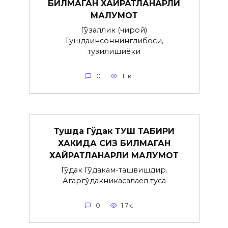
БИЛМАГАН ХАЙРАТЛАНАРЛИ
МАЛУМОТ
Гўзаллик (чирой)
Тушдаинсоннинглибоси,
тузилишиёки
0
1.1к.
Тушда Гўдак ТУШ ТАБИРИ
ХАКИДА СИЗ БИЛМАГАН
ХАЙРАТЛАНАРЛИ МАЛУМОТ
Гўдак Гўдакғам-ташвишдир.
Агаргўдакникасалаёл туғса
0
1.7к.