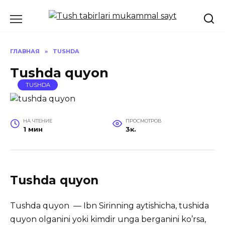
Перейти
к
содержанию
ГЛАВНАЯ
»
TUSHDA
Tushda quyon
TUSHDA
НА ЧТЕНИЕ
ПРОСМОТРОВ
1 мин
3к.
Tushda quyon
Tushda quyon — Ibn Sirinning aytishicha, tushida
quyon olganini yoki kimdir unga berganini ko’rsa,