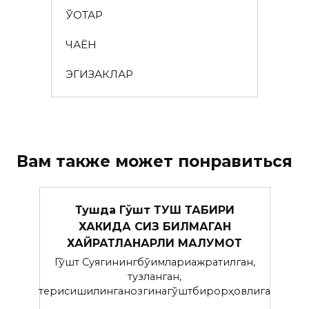
ЎҚОТАР
ЧАЁН
ЭГИЗАКЛАР
Вам также может понравиться
Тушда Гўшт ТУШ ТАБИРИ
ХАКИДА СИЗ БИЛМАГАН
ХАЙРАТЛАНАРЛИ МАЛУМОТ
Гўшт Суягинингбўғимлариажратилган,
тузланган,
терисишилинганозгинагўштбирорҳовлига