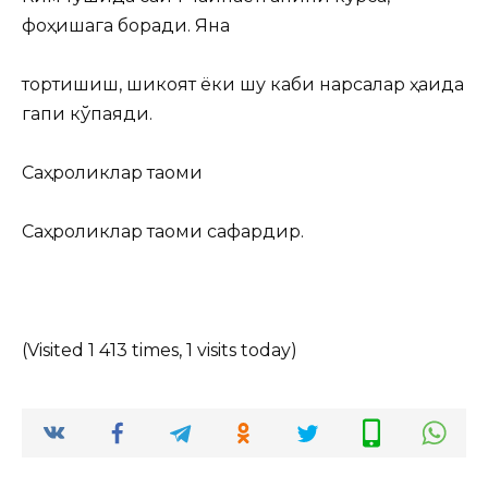
фоҳишага боради. Яна
тортишиш, шикоят ёки шу каби нарсалар ҳақида
гапи кўпаяди.
Саҳроликлар таоми
Саҳроликлар таоми сафардир.
(Visited 1 413 times, 1 visits today)