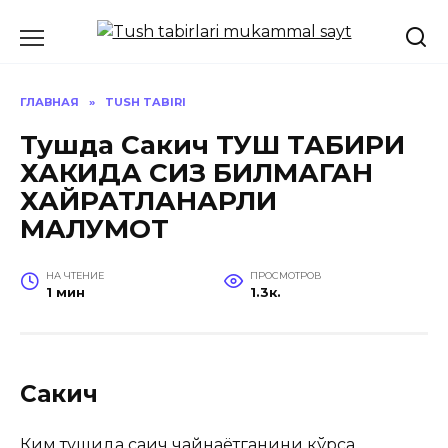
Перейти
к
содержанию
ГЛАВНАЯ
»
TUSH TABIRI
Тушда Сакич ТУШ ТАБИРИ
ХАКИДА СИЗ БИЛМАГАН
ХАЙРАТЛАНАРЛИ
МАЛУМОТ
НА ЧТЕНИЕ
ПРОСМОТРОВ
1 мин
1.3к.
Сакич
Ким тушида сақич чайнаётганини кўрса,