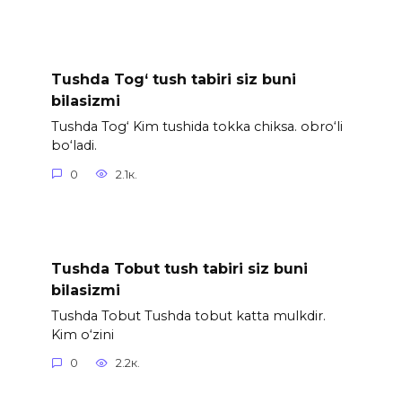
Tushda Tog‘ tush tabiri siz buni
bilasizmi
Tushda Tog‘ Kim tushida tokka chiksa. obro‘li
bo‘ladi.
0
2.1к.
Tushda Tobut tush tabiri siz buni
bilasizmi
Tushda Tobut Tushda tobut katta mulkdir.
Kim o‘zini
0
2.2к.