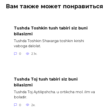
Вам также может понравиться
Tushda Toshkin tush tabiri siz buni
bilasizmi
Tushda Toshkin Shaxarga toshkin kirishi
vaboga dalolat.
0
2.1к.
Tushda Toj tush tabiri siz buni
bilasizmi
Tushda Toj Aytilipshcha. u ortikcha mol. ilm va
boladir.
0
2к.