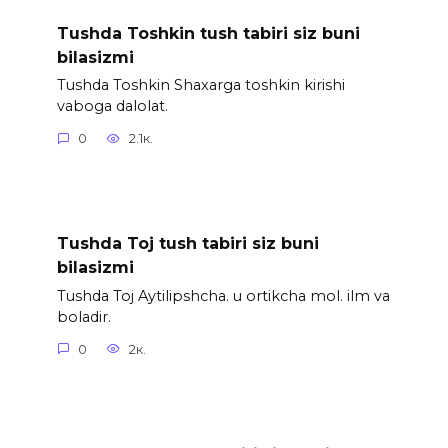
Tushda Toshkin tush tabiri siz buni
bilasizmi
Tushda Toshkin Shaxarga toshkin kirishi
vaboga dalolat.
0
2.1к.
Tushda Toj tush tabiri siz buni
bilasizmi
Tushda Toj Aytilipshcha. u ortikcha mol. ilm va
boladir.
0
2к.