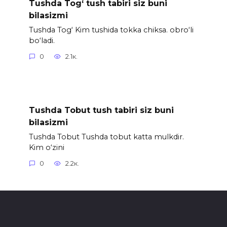
Tushda Tog‘ tush tabiri siz buni
bilasizmi
Tushda Tog‘ Kim tushida tokka chiksa. obro‘li
bo‘ladi.
0
2.1к.
Tushda Tobut tush tabiri siz buni
bilasizmi
Tushda Tobut Tushda tobut katta mulkdir.
Kim o‘zini
0
2.2к.