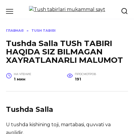
Перейти
к
содержанию
ГЛАВНАЯ
»
TUSH TABIRI
Tushda Salla TUSh TАBIRI
HАQIDА SIZ BILMАGАN
XАYRАTLАNАRLI MАLUMOT
НА ЧТЕНИЕ
ПРОСМОТРОВ
1 мин
191
Tushda Salla
U tushda kishining toji, martabasi, quvvati va
ayolidir.