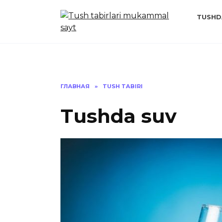
Перейти
к
TUSHD
содержанию
ГЛАВНАЯ
»
TUSH TABIRI
Tushda suv