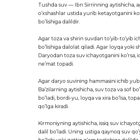
Tushda suv — Ibn Sirrinning aytishicha, 
o’xshashlar ustida yurib ketayotganini ko
bo’lishiga dalildir.
Agar toza va shirin suvdan to’yib-to’yib i
bo’lishiga dalolat qiladi. Agar loyqa yoki s
Daryodan toza suv ichayotganini ko’rsa,
ne’mat topadi.
Agar daryo suvining hammasini ichib yubo
Ba’zilarning aytishicha, suv toza va sof b
bo’ladi, bordi-yu, loyqa va xira bo’lsa, to
qo’lga kiradi.
Kirmoniyning aytishicha, issiq suv ichayot
dalil bo’ladi. Uning ustiga qaynoq suv q