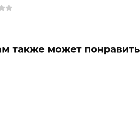
ам также может понравить
da Toj tush tabiri siz
Tushda Tog‘ tush tabi
 bilasizmi
siz buni bilasizmi
a Toj Aytilipshcha. u
Tushda Tog‘ Kim tushida to
cha mol. ilm va boladir.
chiksa. obro‘li bo‘ladi.
2к.
0
2.1к.