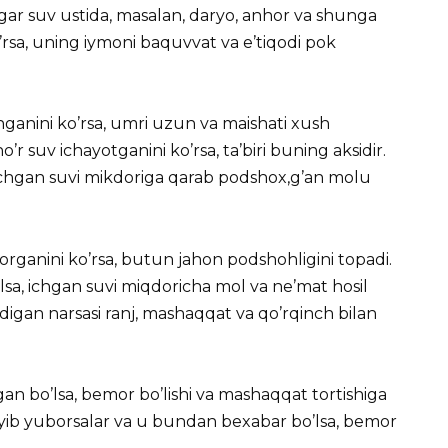
agar suv ustida, masalan, daryo, anhor va shunga
’rsa, uning iymoni baquvvat va e’tiqodi pok
chganini ko’rsa, umri uzun va maishati xush
ho’r suv ichayotganini ko’rsa, ta’biri buning aksidir.
 ichgan suvi mikdoriga qarab podshox,g’an molu
rganini ko’rsa, butun jahon podshohligini topadi.
o’lsa, ichgan suvi miqdoricha mol va ne’mat hosil
padigan narsasi ranj, mashaqqat va qo’rqinch bilan
gan bo’lsa, bemor bo’lishi va mashaqqat tortishiga
o’yib yuborsalar va u bundan bexabar bo’lsa, bemor