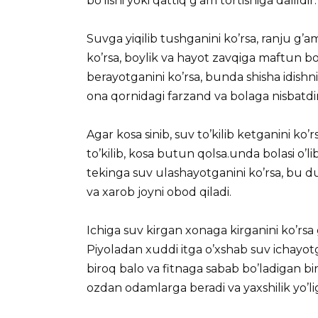
bo’lishi yoki qattiq g’am tortishiga dalildir.
Suvga yiqilib tushganini ko’rsa, ranju g’a
ko’rsa, boylik va hayot zavqiga maftun bo’l
berayotganini ko’rsa, bunda shisha idishni
ona qornidagi farzand va bolaga nisbatdir
Agar kosa sinib, suv to’kilib ketganini ko’rsa
to’kilib, kosa butun qolsa.unda bolasi o’lib
tekinga suv ulashayotganini ko’rsa, bu d
va xarob joyni obod qiladi.
Ichiga suv kirgan xonaga kirganini ko’rsa g
Piyoladan xuddi itga o’xshab suv ichayotga
biroq balo va fitnaga sabab bo’ladigan bir
ozdan odamlarga beradi va yaxshilik yo’liga