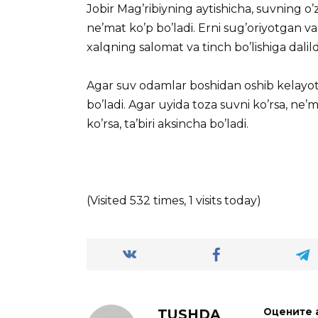
Jobir Mag’ribiyning aytishicha, suvning o’
ne’mat ko’p bo’ladi. Erni sug’oriyotgan va
xalqning salomat va tinch bo’lishiga dalild
Agar suv odamlar boshidan oshib kelayotga
bo’ladi. Agar uyida toza suvni ko’rsa, ne’
ko’rsa, ta’biri aksincha bo’ladi.
(Visited 532 times, 1 visits today)
TUSHDA
Оцените 