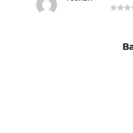
В
Tushda Toshkin tush
Tush
tabiri siz buni bilasizmi
buni
Tushda Toshkin Shaxarga toshkin
Tushd
kirishi vaboga dalolat.
ortik
0
2.1к.
0