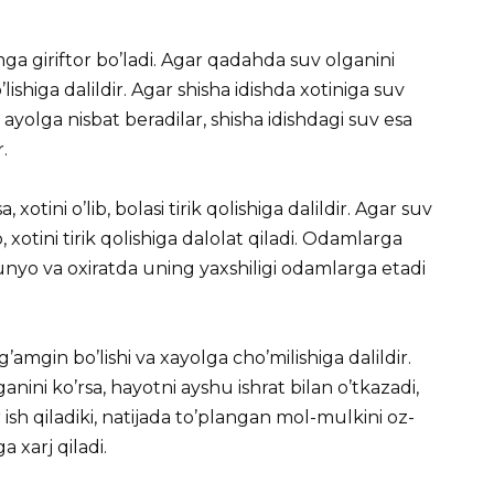
mga giriftor bo’ladi. Agar qadahda suv olganini
ishiga dalildir. Agar shisha idishda xotiniga suv
 ayolga nisbat beradilar, shisha idishdagi suv esa
.
, xotini o’lib, bolasi tirik qolishiga dalildir. Agar suv
, xotini tirik qolishiga dalolat qiladi. Odamlarga
unyo va oxiratda uning yaxshiligi odamlarga etadi
’amgin bo’lishi va xayolga cho’milishiga dalildir.
nini ko’rsa, hayotni ayshu ishrat bilan o’tkazadi,
 ish qiladiki, natijada to’plangan mol-mulkini oz-
 xarj qiladi.