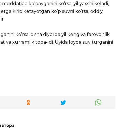
z muddatida ko’payganini ko’rsa, yil yaxshi keladi,
 erga kirib ketayotgan ko’p suvni ko’rsa, oddiy
ir.
nini ko’rsa, o’sha diyorda yil keng va farovonlik
mat va xurramlik topa- di. Uyida loyqa suv turganini
автора