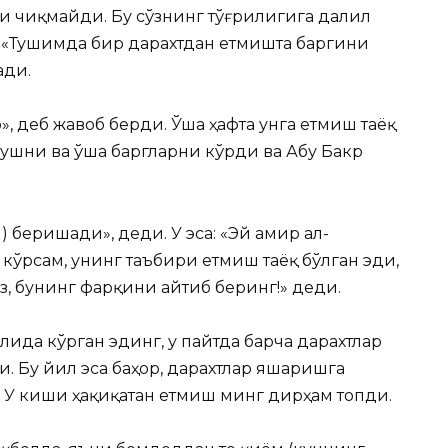
и чиқмайди. Бу сўзнинг тўғрилигига далил
 «Тушимда бир дарахтдан етмишта баргини
ади.
», деб жавоб берди. Ўша ҳафта унга етмиш таёқ
тушни ва ўша баргларни кўрди ва Абу Бакр
 беришади», деди. У эса: «Эй амир ал-
кўрсам, унинг таъбири етмиш таёқ бўлган эди,
, бунинг фарқини айтиб беринг!» деди.
лида кўрган эдинг, у пайтда барча дарахтлар
и. Бу йил эса баҳор, дарахтлар яшаришга
» У киши ҳақиқатан етмиш минг дирҳам топди.