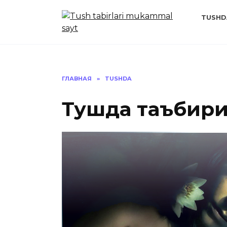
Перейти
к
TUSHD
содержанию
ГЛАВНАЯ
»
TUSHDA
Тушда таъбир