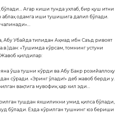
қ бўлади… Агар киши тунда ухлаб, бир қуш итни
р аблаҳ одамга иши тушишига далил бўлади.
а чалинади»…
, Абу Убайда тилидан Аҳмад ибн Саъд ривоят
а.в.)дан: «Тушимда кўрсам, томнинг устуни
 Жавоб қилдилар:
 яна ўша тушни кўрди ва Абу Бакр розийаллоҳу
дан сўради. «Эринг ўлади!» деб жавоб берди у.
рилган вақтига мувофиқ ҳар хил эди…
рилган тушдан яхшиликни умид қилса бўлади,
уд бўлади. Ёзда кўрилган тушнинг юз бериши