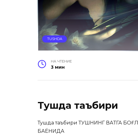
TUSHDA
НА ЧТЕНИЕ
3 мин
Тушда таъбири
Тушда таъбири ТУШНИНГ ВАҚТГА БО
БАЁНИДА