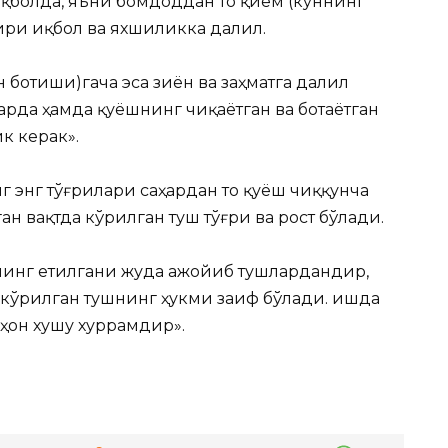
қболда, яъни бомдоддан то қиём (куннинг
бири иқбол ва яхшиликка далил.
 ботиши)гача эса зиён ва заҳматга далил
арда ҳамда қуёшнинг чиқаётган ва ботаётган
к керак».
 энг тўғрилари саҳардан то қуёш чиққунча
н вақтда кўрилган туш тўғри ва рост бўлади.
нинг етилгани жуда ажойиб тушлардандир,
 кўрилган тушнинг ҳукми заиф бўлади. Қишда
ҳон хушу хуррамдир».