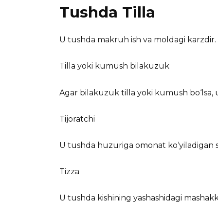
Tushda Tilla
U tushda makruh ish va moldagi karzdir. A
Tilla yoki kumush bilakuzuk
Agar bilakuzuk tilla yoki kumush bo‘lsa, u 
Tijoratchi
U tushda huzuriga omonat ko‘yiladigan shi
Tizza
U tushda kishining yashashidagi mashakkat 