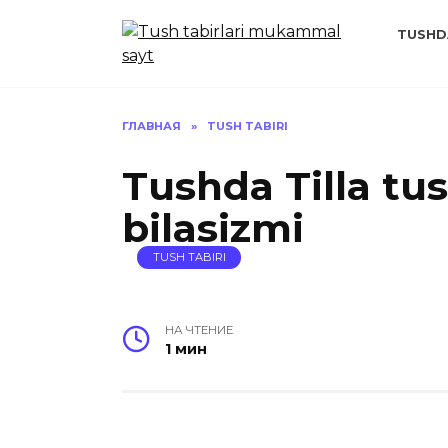
Перейти
к
TUSHD
содержанию
ГЛАВНАЯ
»
TUSH TABIRI
Tushda Tilla tus
bilasizmi
TUSH TABIRI
НА ЧТЕНИЕ
1 мин