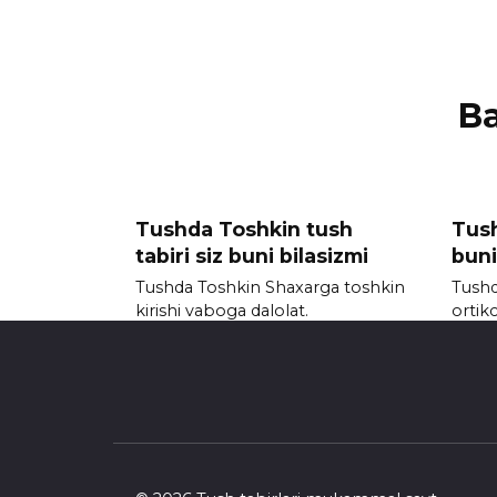
В
Tushda Toshkin tush
Tush
tabiri siz buni bilasizmi
buni
Tushda Toshkin Shaxarga toshkin
Tushd
kirishi vaboga dalolat.
ortik
0
2.1к.
0