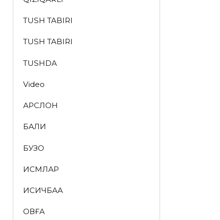
TUSH TABIRI
TUSH TABIRI
TUSHDA
Video
АРСЛОН
БАЛИҚ
БУЗОҚ
ИСМЛАР
ҚИСҚИЧБАҚА
ҚОВҒА