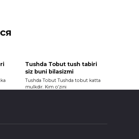
ся
ri
Tushda Tobut tush tabiri
siz buni bilasizmi
kka
Tushda Tobut Tushda tobut katta
mulkdir. Kim o‘zini
0
2.2к.