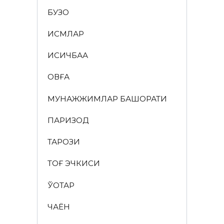
БУЗОҚ
ИСМЛАР
ҚИСҚИЧБАҚА
ҚОВҒА
МУНАЖЖИМЛАР БАШОРАТИ
ПАРИЗОД
ТАРОЗИ
ТОҒ ЭЧКИСИ
ЎҚОТАР
ЧАЁН