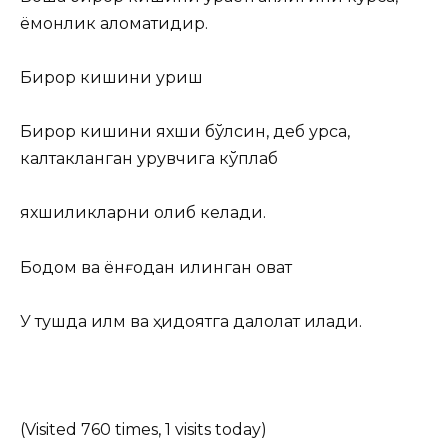
ёмонлик аломатидир.
Бирор кишини уриш
Бирор кишини яхши бўлсин, деб урса,
калтакланган урувчига кўплаб
яхшиликларни олиб келади.
Бодом ва ёнғоқдан қилинган овқат
У тушда илм ва ҳидоятга далолат қилади.
(Visited 760 times, 1 visits today)