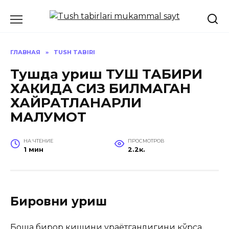
Перейти
к
содержанию
ГЛАВНАЯ
»
TUSH TABIRI
Тушда уриш ТУШ ТАБИРИ
ХАКИДА СИЗ БИЛМАГАН
ХАЙРАТЛАНАРЛИ
МАЛУМОТ
НА ЧТЕНИЕ
ПРОСМОТРОВ
1 мин
2.2к.
Бировни уриш
Бошқа бирор кишини ураётганлигини кўрса,