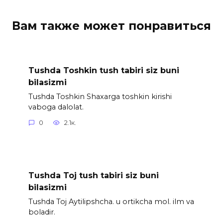
Вам также может понравиться
Tushda Toshkin tush tabiri siz buni
bilasizmi
Tushda Toshkin Shaxarga toshkin kirishi
vaboga dalolat.
0
2.1к.
Tushda Toj tush tabiri siz buni
bilasizmi
Tushda Toj Aytilipshcha. u ortikcha mol. ilm va
boladir.