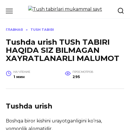
Перейти
к
содержанию
ГЛАВНАЯ
»
TUSH TABIRI
Tushda urish TUSh TАBIRI
HАQIDА SIZ BILMАGАN
XАYRАTLАNАRLI MАLUMOT
НА ЧТЕНИЕ
ПРОСМОТРОВ
1 мин
295
Tushda urish
Boshqa biror kishini urayotganligini koʼrsa,
yomonlik alomatidir.