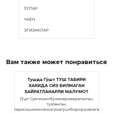
ЎҚОТАР
ЧАЁН
ЭГИЗАКЛАР
Вам также может понравиться
Тушда Гўшт ТУШ ТАБИРИ
ХАКИДА СИЗ БИЛМАГАН
ХАЙРАТЛАНАРЛИ МАЛУМОТ
Гўшт Суягинингбўғимлариажратилган,
тузланган,
терисишилинганозгинагўштбирорҳовлига