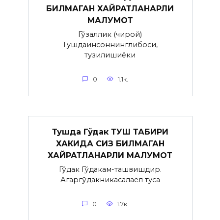
БИЛМАГАН ХАЙРАТЛАНАРЛИ
МАЛУМОТ
Гўзаллик (чирой)
Тушдаинсоннинглибоси,
тузилишиёки
0
1.1к.
Тушда Гўдак ТУШ ТАБИРИ
ХАКИДА СИЗ БИЛМАГАН
ХАЙРАТЛАНАРЛИ МАЛУМОТ
Гўдак Гўдакғам-ташвишдир.
Агаргўдакникасалаёл туғса
0
1.7к.