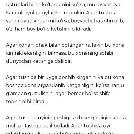
ustunlari bilan ko’targanini ko’rsa, muruvvatli va
karamli ayolga uylanishi mumkin. Agar tushida
yangi uyga kirganini ko’rsa, boyvachcha xotin olib,
o’zi ham boy bo’lib ketishini bildiradi.
Agar xonani ohak bilan oqlanganini, lekin bu xona
kimniki ekanligini bilmasa, bu xonaning sohibi
dunyodan ketishiga dalildir.
Agar tushida bir uyga qochib kirganini va bu xona
boshqa xonalarga ulanib ketganligini ko’rsa, ranju
g’amdan qutulishini, agar bemor bo’lsa shifo
topishini bildiradi.
Agar tushida uyining eshigi sinib ketganligini ko’rsa,
mol sarflashiga dalil bo’ladi. Agar tushida uyi
odatdagidan kattaroq bo’lib qolganligini ko’rsa,