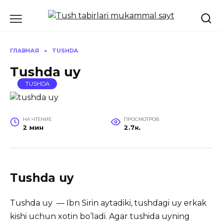
Перейти
к
содержанию
ГЛАВНАЯ
»
TUSHDA
Tushda uy
TUSHDA
НА ЧТЕНИЕ
ПРОСМОТРОВ
2 мин
2.7к.
Tushda uy
Tushda uy — Ibn Sirin aytadiki, tushdagi uy erkak
kishi uchun xotin bo’ladi. Agar tushida uyning