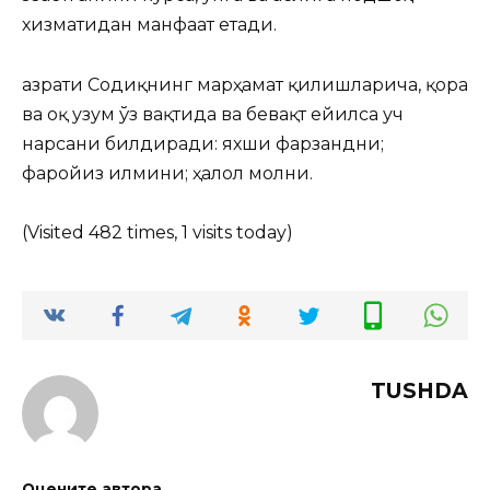
хизматидан манфаат етади.
Ҳазрати Содиқнинг марҳамат қилишларича, қора
ва оқ узум ўз вақтида ва бевақт ейилса уч
нарсани билдиради: яхши фарзандни;
фаройиз илмини; ҳалол молни.
(Visited 482 times, 1 visits today)
TUSHDA
Оцените автора