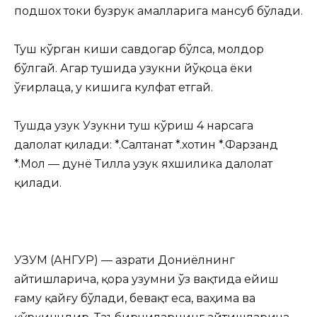
подшох
токи бузрук амалларига мансуб бўлади.
Туш кўрган киши савдогар бўлса, молдор
бўлгай. Агар тушида узукни йўқоца ёки
ўғирлаца, у кишига кулфат етгай.
Тушда узук Узукни туш кўриш 4 нарсага
далолат қилади: *.Салтанат *.хотин *.Фарзанд
*.Мол — дунё Тилла узук яхшилика далолат
қилади.
УЗУМ (АНГУР) — Ҳазрати Дониёлнинг
айтишларича, қора узумни ўз вақтида ейиш
ғаму қайғу бўлади, бевақт еса, ваҳима ва