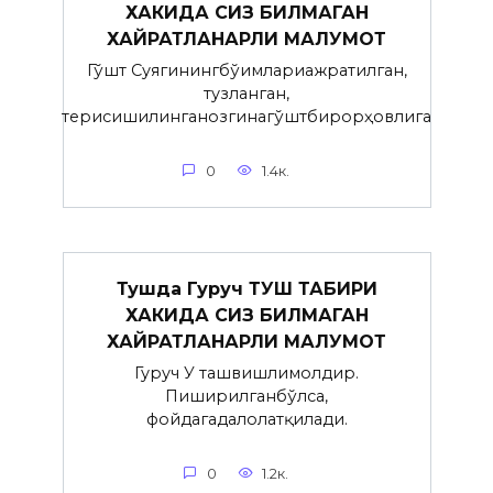
ХАКИДА СИЗ БИЛМАГАН
ХАЙРАТЛАНАРЛИ МАЛУМОТ
Гўшт Суягинингбўғимлариажратилган,
тузланган,
терисишилинганозгинагўштбирорҳовлига
0
1.4к.
Тушда Гуруч ТУШ ТАБИРИ
ХАКИДА СИЗ БИЛМАГАН
ХАЙРАТЛАНАРЛИ МАЛУМОТ
Гуруч У ташвишлимолдир.
Пиширилганбўлса,
фойдагадалолатқилади.
0
1.2к.