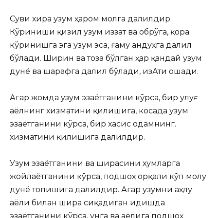
Суви хира узум ҳаром молга далилдир.
Кўриниши қизил узум иззат ва обрўга, қора
кўринишга эга узум эса, ғаму андуҳга далил
бўлади. Ширин ва тоза бўлган ҳар қандай узум
дунё ва шарафга далил бўлади, изАти ошади.
Агар жомда узум эзаётганини кўрса, бир улуғ
аёлнинг хизматини қилишига, косада узум
эзаётганини кўрса, бир хасис одамнинг.
хизматини қилишига далилдир.
Узум эзаётганини ва ширасини хумларга
жойлаётганини кўрса, подшоҳ орқали кўп молу
дунё топишига далилдир. Агар узумни аҳлу
аёли билан шира сиқадиган идишда
эзаётганини кўрса, унга ва аёлига подшоҳ