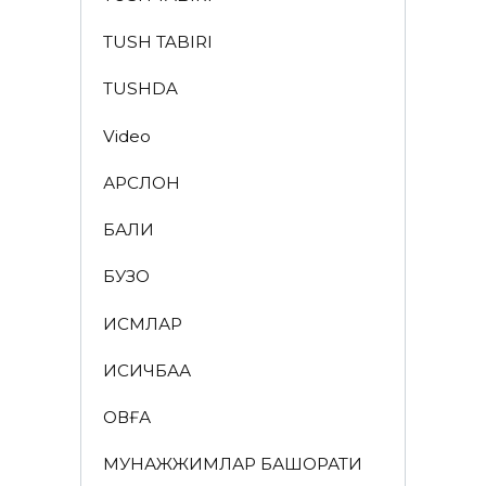
TUSH TABIRI
TUSHDA
Video
АРСЛОН
БАЛИҚ
БУЗОҚ
ИСМЛАР
ҚИСҚИЧБАҚА
ҚОВҒА
МУНАЖЖИМЛАР БАШОРАТИ