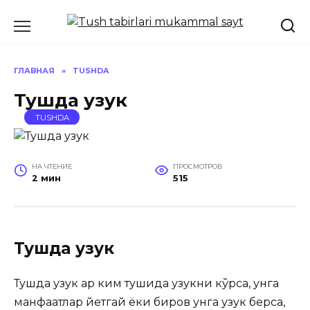
Перейти
к
содержанию
ГЛАВНАЯ
»
TUSHDA
Тушда узук
TUSHDA
НА ЧТЕНИЕ
ПРОСМОТРОВ
2 мин
515
Тушда узук
Тушда узук Ҳар ким тушида узукни кўрса, унга
манфаатлар йетгай ёки биров унга узук берса,