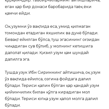
қўрқинчдир. Таъбирчиларнинг айтишларича,
еган ҳар бир донаси баробарида таёқ ёки
қамчи ейди.
Оқ узумни ўз вақтида еса, умид қилмаган
томондан етадиган яхшилик ва дунё бўлади.
Бевақт ейилган бўлса, туш эгасининг оғзидан
чиқадиган сув бўлиб, у молнинг кетишига
далолат қилади. Қизил узум ҳам шундай
далилга эга.
Тушда узук Ибн Сириннинг айтишича, оқ узум
ўз вақтида ейилса, озгина фойдага далил
бўлади. Териси қалин бўлган ҳар қандай узум
қийинчилик билан қўлга кирадиган мол
бўлади. Териси юпқа узум ҳалол молга далил
бўлади.