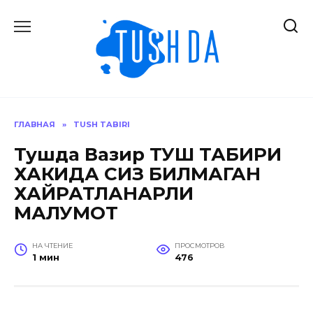
Перейти
к
содержанию
ГЛАВНАЯ
»
TUSH TABIRI
Тушда Вазир ТУШ ТАБИРИ
ХАКИДА СИЗ БИЛМАГАН
ХАЙРАТЛАНАРЛИ
МАЛУМОТ
НА ЧТЕНИЕ
ПРОСМОТРОВ
1 мин
476