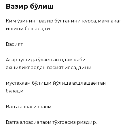
Вазир бўлиш
Ким ўзининг вазир бўлганини кўрса, мамлакат
ишини бошқаради.
Васият
Агар тушида ўлаётган одам каби
яхшиликлардан васият қилса, дини
мустахкам бўлиши йўлида ахдлашаётган
бўлади.
Вақтга алоқасиз таом
Вақтга алоқасиз таом тўхтовсиз ризқдир.