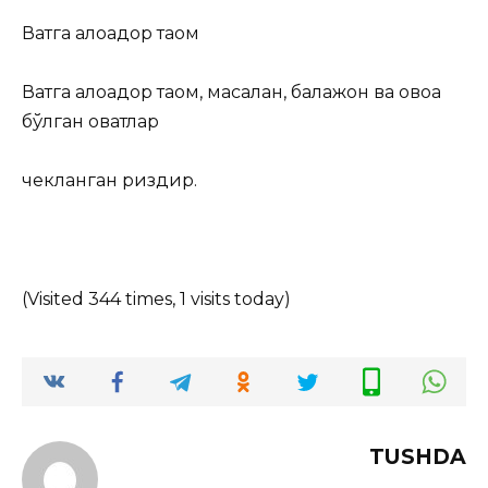
Вақтга алоқадор таом
Вақтга алоқадор таом, масалан, бақлажон ва қовоққа
бўлган овқатлар
чекланган ризқдир.
(Visited 344 times, 1 visits today)
TUSHDA