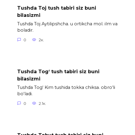
Tushda Toj tush tabiri siz buni
bilasizmi
Tushda Toj Aytilipshcha. u ortikcha mol. ilm va
boladir.
0
2к.
Tushda Tog‘ tush tabiri siz buni
bilasizmi
Tushda Tog‘ Kim tushida tokka chiksa. obro‘li
bo‘ladi.
0
2.1к.
Tushda Tobut tush tabiri siz buni