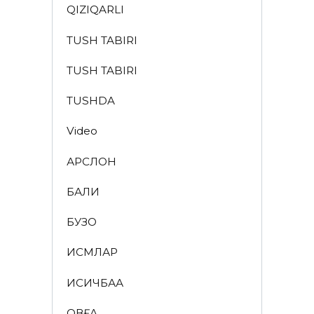
QIZIQARLI
TUSH TABIRI
TUSH TABIRI
TUSHDA
Video
АРСЛОН
БАЛИҚ
БУЗОҚ
ИСМЛАР
ҚИСҚИЧБАҚА
ҚОВҒА