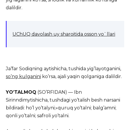
dalildir.
UChUQ davolash uy sharoitida osson yo`llari
Ja’far Sodiqning aytishicha, tushida yig’layotganini,
so’ng kulganini
ko’rsa, ajali yaqin qolganiga dalildir.
YO’TALMOQ
(SO’RFIDAN) — Ibn
Sirinndimytishicha, tushdagi yo’talish besh narsani
bildiradi: ho’l yo’talyni;»quruq yo’talni; balg’amni;
qonli yo’talni; safroli yo’talni.