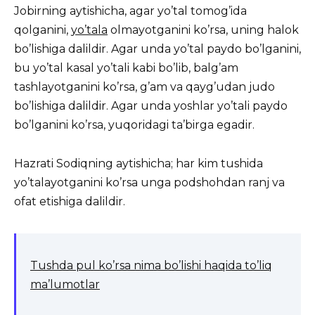
Jobirning aytishicha, agar yo’tal tomog’ida
qolganini,
yo’tala
olmayotganini ko’rsa, uning halok
bo’lishiga dalildir. Agar unda yo’tal paydo bo’lganini,
bu yo’tal kasal yo’tali kabi bo’lib, balg’am
tashlayotganini ko’rsa, g’am va qayg’udan judo
bo’lishiga dalildir. Agar unda yoshlar yo’tali paydo
bo’lganini ko’rsa, yuqoridagi ta’birga egadir.
Hazrati Sodiqning aytishicha; har kim tushida
yo’talayotganini ko’rsa unga podshohdan ranj va
ofat etishiga dalildir.
Tushda pul ko’rsa nima bo’lishi haqida to’liq
ma’lumotlar