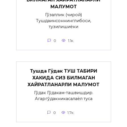
МАЛУМОТ
Гўзаллик (чирой)
Тушдаинсоннинглибоси,
тузилишиёки
0
1.1к.
Тушда Гўдак ТУШ ТАБИРИ
ХАКИДА СИЗ БИЛМАГАН
ХАЙРАТЛАНАРЛИ МАЛУМОТ
Гўдак Гўдакғам-ташвишдир.
Агаргўдакникасалаёл туғса
0
1.7к.