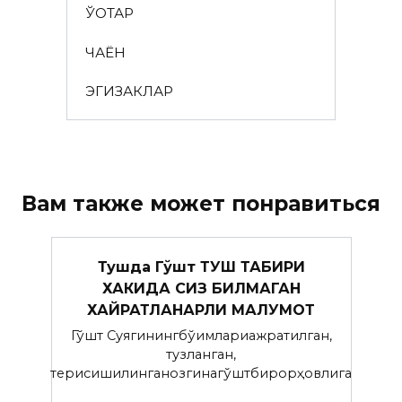
ЎҚОТАР
ЧАЁН
ЭГИЗАКЛАР
Вам также может понравиться
Тушда Гўшт ТУШ ТАБИРИ
ХАКИДА СИЗ БИЛМАГАН
ХАЙРАТЛАНАРЛИ МАЛУМОТ
Гўшт Суягинингбўғимлариажратилган,
тузланган,
терисишилинганозгинагўштбирорҳовлига