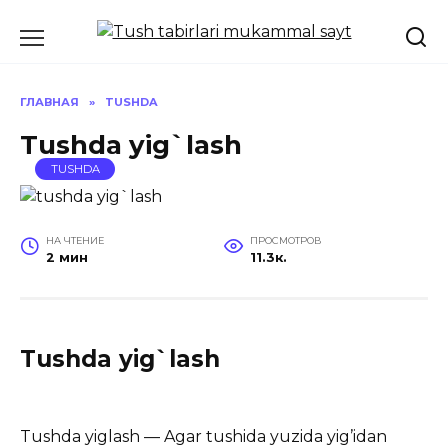
Перейти
к
содержанию
ГЛАВНАЯ
»
TUSHDA
Tushda yig`lash
TUSHDA
НА ЧТЕНИЕ
ПРОСМОТРОВ
2 мин
11.3к.
Tushda yig`lash
Tushda yiglash — Agar tushida yuzida yig’idan