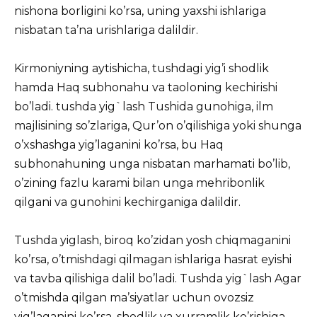
nishona borligini ko’rsa, uning yaxshi ishlariga
nisbatan ta’na urishlariga dalildir.
Kirmoniyning aytishicha, tushdagi yig’i shodlik
hamda Haq subhonahu va taoloning kechirishi
bo’ladi. tushda yig`lash Tushida gunohiga, ilm
majlisining so’zlariga, Qur’on o’qilishiga yoki shunga
o’xshashga yig’laganini ko’rsa, bu Haq
subhonahuning unga nisbatan marhamati bo’lib,
o’zining fazlu karami bilan unga mehribonlik
qilgani va gunohini kechirganiga dalildir.
Tushda yiglash, biroq ko’zidan yosh chiqmaganini
ko’rsa, o’tmishdagi qilmagan ishlariga hasrat eyishi
va tavba qilishiga dalil bo’ladi. Tushda yig`lash Agar
o’tmishda qilgan ma’siyatlar uchun ovozsiz
yig’laganini ko’rsa, shodlik va xurramlik ko’rishiga