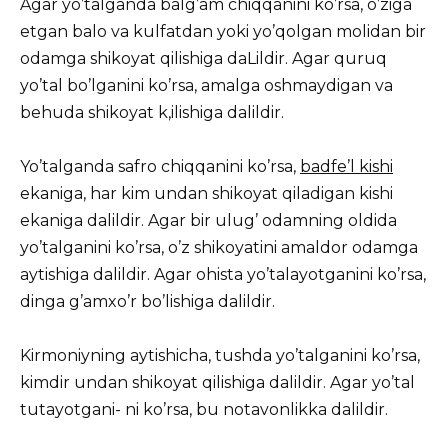
Agar yo’talganda balg’am chiqqanini ko’rsa, o’ziga
etgan balo va kulfatdan yoki yo’qolgan molidan bir
odamga shikoyat qilishiga daLildir. Agar quruq
yo’tal bo’lganini ko’rsa, amalga oshmaydigan va
behuda shikoyat k,ilishiga dalildir.
Yo’talganda safro chiqqanini ko’rsa,
badfe’l kishi
ekaniga, har kim undan shikoyat qiladigan kishi
ekaniga dalildir. Agar bir ulug’ odamning oldida
yo’talganini ko’rsa, o’z shikoyatini amaldor odamga
aytishiga dalildir. Agar ohista yo’talayotganini ko’rsa,
dinga g’amxo’r bo’lishiga dalildir.
Kirmoniyning aytishicha, tushda yo’talganini ko’rsa,
kimdir undan shikoyat qilishiga dalildir. Agar yo’tal
tutayotgani- ni ko’rsa, bu notavonlikka dalildir.