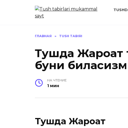
Перейти
к
TUSHD
содержанию
ГЛАВНАЯ
»
TUSH TABIRI
Тушда Жароҳат
буни биласизм
НА ЧТЕНИЕ
1 мин
Тушда Жароҳат