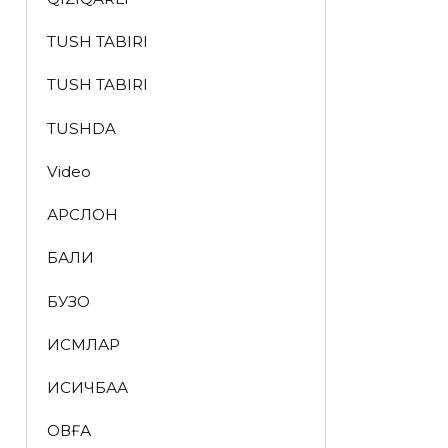
TUSH TABIRI
TUSH TABIRI
TUSHDA
Video
АРСЛОН
БАЛИҚ
БУЗОҚ
ИСМЛАР
ҚИСҚИЧБАҚА
ҚОВҒА