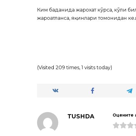
Ким баданида жарохат кўрса, кўли би
жароҳатланса, яқинлари томонидан ке
(Visited 209 times, 1 visits today)
TUSHDA
Оцените 