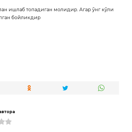
лан ишлаб топадиган молидир. Агар ўнг кўли
.лган бойликдир
автора