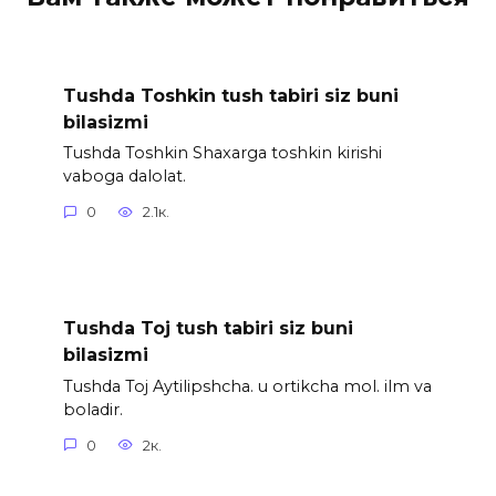
Tushda Toshkin tush tabiri siz buni
bilasizmi
Tushda Toshkin Shaxarga toshkin kirishi
vaboga dalolat.
0
2.1к.
Tushda Toj tush tabiri siz buni
bilasizmi
Tushda Toj Aytilipshcha. u ortikcha mol. ilm va
boladir.
0
2к.