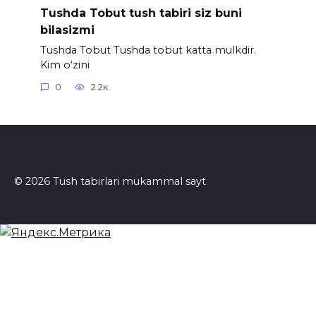
Tushda Tobut tush tabiri siz buni
bilasizmi
Tushda Tobut Tushda tobut katta mulkdir.
Kim o‘zini
0
2.2к.
© 2026 Tush tabirlari mukammal sayt