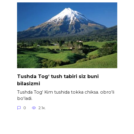
Tushda Tog‘ tush tabiri siz buni
bilasizmi
Tushda Tog‘ Kim tushida tokka chiksa. obro‘li
bo‘ladi.
0
2.1к.