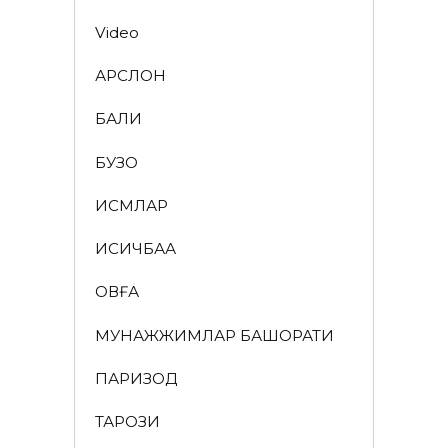
Video
АРСЛОН
БАЛИҚ
БУЗОҚ
ИСМЛАР
ҚИСҚИЧБАҚА
ҚОВҒА
МУНАЖЖИМЛАР БАШОРАТИ
ПАРИЗОД
ТАРОЗИ