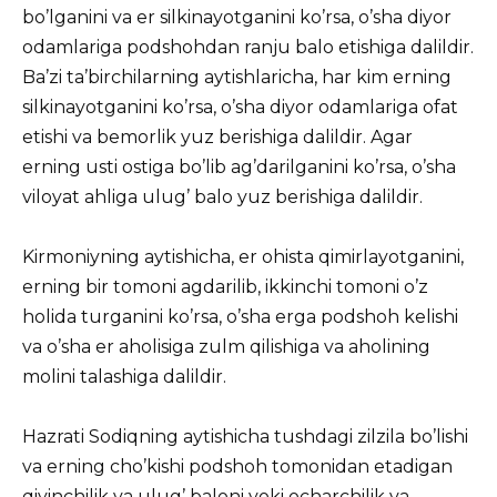
bo’lganini va er silkinayotganini ko’rsa, o’sha diyor
odamlariga podshohdan ranju balo etishiga dalildir.
Ba’zi ta’birchilarning aytishlaricha, har kim erning
silkinayotganini ko’rsa, o’sha diyor odamlariga ofat
etishi va bemorlik yuz berishiga dalildir. Agar
erning usti ostiga bo’lib ag’darilganini ko’rsa, o’sha
viloyat ahliga ulug’ balo yuz berishiga dalildir.
Kirmoniyning aytishicha, er ohista qimirlayotganini,
erning bir tomoni agdarilib, ikkinchi tomoni o’z
holida turganini ko’rsa, o’sha erga podshoh kelishi
va o’sha er aholisiga zulm qilishiga va aholining
molini talashiga dalildir.
Hazrati Sodiqning aytishicha tushdagi zilzila bo’lishi
va erning cho’kishi podshoh tomonidan etadigan
qiyinchilik va ulug’ baloni yoki ocharchilik va