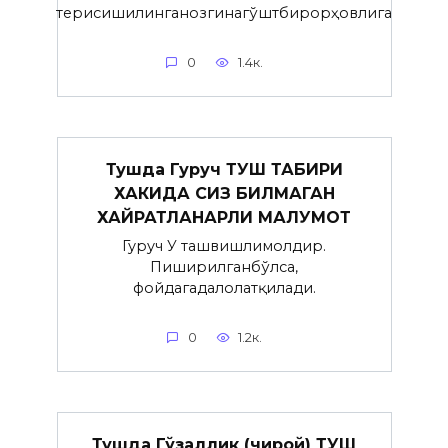
терисишилинганозгинагўштбирорҳовлига
0
1.4к.
Тушда Гуруч ТУШ ТАБИРИ
ХАКИДА СИЗ БИЛМАГАН
ХАЙРАТЛАНАРЛИ МАЛУМОТ
Гуруч У ташвишлимолдир.
Пиширилганбўлса,
фойдагадалолатқилади.
0
1.2к.
Тушда Гўзаллик (чирой) ТУШ