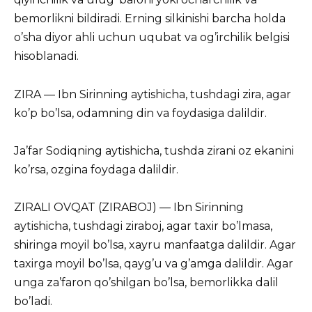
bemorlikni bildiradi. Erning silkinishi barcha holda
o’sha diyor ahli uchun uqubat va og’irchilik belgisi
hisoblanadi.
ZIRA — Ibn Sirinning aytishicha, tushdagi zira, agar
ko’p bo’lsa, odamning din va foydasiga dalildir.
Ja’far Sodiqning aytishicha, tushda zirani oz ekanini
ko’rsa, ozgina foydaga dalildir.
ZIRALI OVQAT (ZIRABOJ) — Ibn Sirinning
aytishicha, tushdagi ziraboj, agar taxir bo’lmasa,
shiringa moyil bo’lsa, xayru manfaatga dalildir. Agar
taxirga moyil bo’lsa, qayg’u va g’amga dalildir. Agar
unga za’faron qo’shilgan bo’lsa, bemorlikka dalil
bo’ladi.