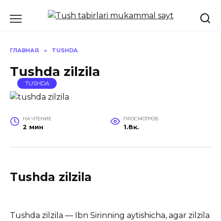
Перейти
к
содержанию
ГЛАВНАЯ
»
TUSHDA
Tushda zilzila
TUSHDA
НА ЧТЕНИЕ
ПРОСМОТРОВ
2 мин
1.8к.
Tushda zilzila
Tushda zilzila — Ibn Sirinning aytishicha, agar zilzila