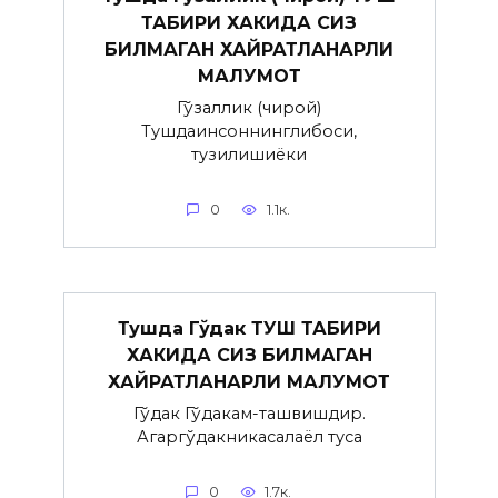
ТАБИРИ ХАКИДА СИЗ
БИЛМАГАН ХАЙРАТЛАНАРЛИ
МАЛУМОТ
Гўзаллик (чирой)
Тушдаинсоннинглибоси,
тузилишиёки
0
1.1к.
Тушда Гўдак ТУШ ТАБИРИ
ХАКИДА СИЗ БИЛМАГАН
ХАЙРАТЛАНАРЛИ МАЛУМОТ
Гўдак Гўдакғам-ташвишдир.
Агаргўдакникасалаёл туғса
0
1.7к.