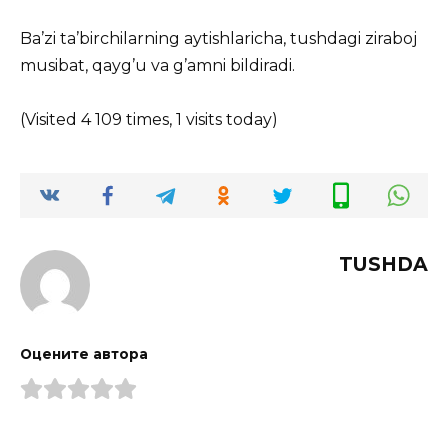
Ba’zi ta’birchilarning aytishlaricha, tushdagi ziraboj
musibat, qayg’u va g’amni bildiradi.
(Visited 4 109 times, 1 visits today)
TUSHDA
Оцените автора