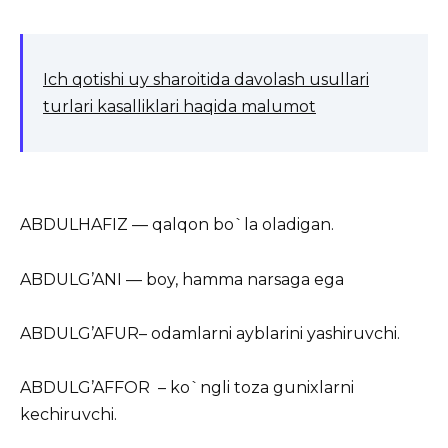
Ich qotishi uy sharoitida davolash usullari
turlari kasalliklari haqida malumot
ABDULHAFIZ — qalqon bo`la oladigan.
ABDULG’ANI — boy, hamma narsaga ega
ABDULG’AFUR– odamlarni ayblarini yashiruvchi.
ABDULG’AFFOR – ko`ngli toza gunixlarni
kechiruvchi.