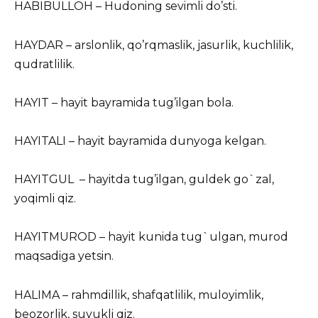
HABIBULLOH – Hudoning sevimli do’sti.
HAYDAR – arslonlik, qo’rqmaslik, jasurlik, kuchlilik,
qudratlilik.
HAYIT – hayit bayramida tug’ilgan bola.
HAYITALI – hayit bayramida dunyoga kelgan.
HAYITGUL – hayitda tug’ilgan, guldek go`zal,
yoqimli qiz.
HAYITMUROD – hayit kunida tug`ulgan, murod
maqsadiga yetsin.
HALIMA – rahmdillik, shafqatlilik, muloyimlik,
beozorlik, suyukli qiz.