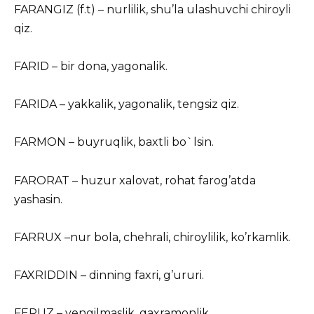
FARANGIZ (f.t) – nurlilik, shu’la ulashuvchi chiroyli
qiz.
FARID – bir dona, yagonalik.
FARIDA – yakkalik, yagonalik, tengsiz qiz.
FARMON – buyruqlik, baxtli bo`lsin.
FARORAT – huzur xalovat, rohat farog’atda
yashasin.
FARRUX –nur bola, chehrali, chiroylilik, ko’rkamlik.
FAXRIDDIN – dinning faxri, g’ururi.
FERUZ – yengilmaslik, qaxramonlik.