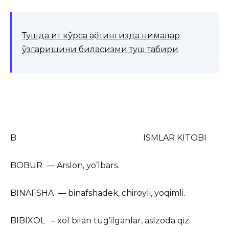
Тушда ит кўрса Ҳаётингизда нималар
ўзгаришини биласизми туш табири
B ISMLAR KITOBI
BOBUR — Arslon, yo’lbars.
BINAFSHA — binafshadek, chiroyli, yoqimli.
BIBIXOL – xol bilan tug’ilganlar, aslzoda qiz.