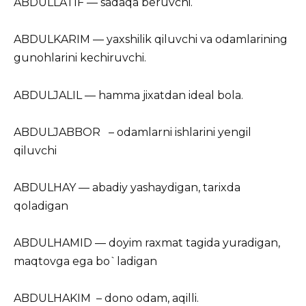
ABDULLATIF — sadaqa beruvchi.
ABDULKARIM — yaxshilik qiluvchi va odamlarining
gunohlarini kechiruvchi.
ABDULJALIL — hamma jixatdan ideal bola.
ABDULJABBOR – odamlarni ishlarini yengil
qiluvchi
ABDULHAY — abadiy yashaydigan, tarixda
qoladigan
ABDULHAMID — doyim raxmat tagida yuradigan,
maqtovga ega bo`ladigan
ABDULHAKIM – dono odam, aqilli.