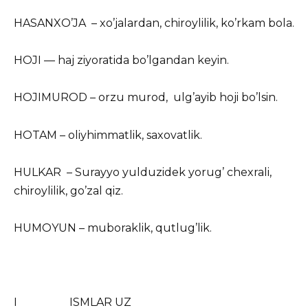
HASANXO’JA – xo’jalardan, chiroylilik, ko’rkam bola.
HOJI — haj ziyoratida bo’lgandan keyin.
HOJIMUROD – orzu murod, ulg’ayib hoji bo’lsin.
HOTAM – oliyhimmatlik, saxovatlik.
HULKAR – Surayyo yulduzidek yorug’ chexrali,
chiroylilik, go’zal qiz.
HUMOYUN – muboraklik, qutlug’lik.
I ISMLAR UZ