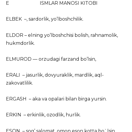
E ISMLAR MANOSI KITOBI
ELBEK –, sardorlik, yo’lboshchilik.
ELDOR – elning yo’lboshchisi bolish, rahnamolik,
hukmdorlik.
ELMUROD — orzudagi farzand bo’lsin,
ERALI – jasurlik, dovyuraklik, mardlik, aql-
zakovatlilik.
ERGASH – aka va opalari bilan birga yursin.
ERKIN – erkinlik, ozodlik, hurlik.
ESON – sog’ salomat, omon eson kotta bo`lsin.