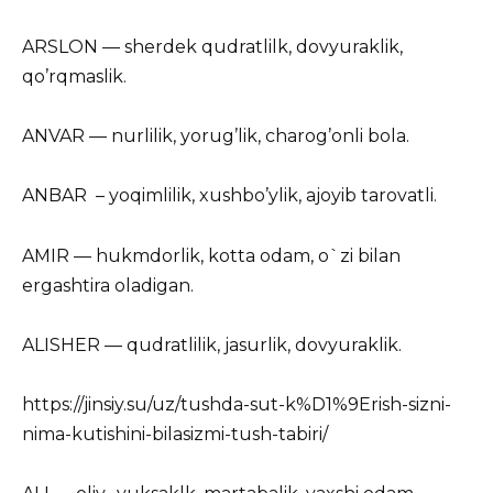
ARSLON — sherdek qudratlilk, dovyuraklik,
qo’rqmaslik.
ANVAR — nurlilik, yorug’lik, charog’onli bola.
ANBAR – yoqimlilik, xushbo’ylik, ajoyib tarovatli.
AMIR — hukmdorlik, kotta odam, o`zi bilan
ergashtira oladigan.
ALISHER — qudratlilik, jasurlik, dovyuraklik.
https://jinsiy.su/uz/tushda-sut-k%D1%9Erish-sizni-
nima-kutishini-bilasizmi-tush-tabiri/