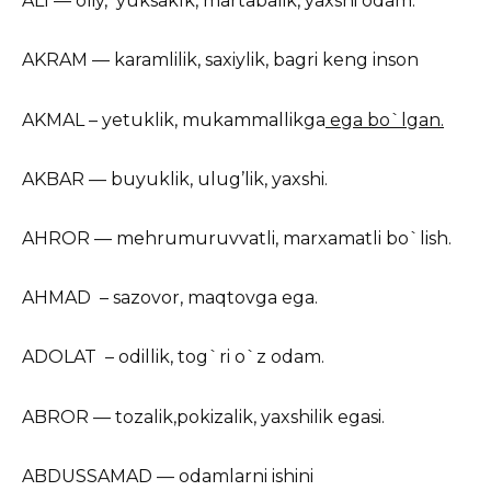
ALI — oliy, yuksaklk, martabalik, yaxshi odam.
AKRAM — karamlilik, saxiylik, bagri keng inson
AKMAL – yetuklik, mukammallikga
ega bo`lgan.
AKBAR — buyuklik, ulug’lik, yaxshi.
AHROR — mehrumuruvvatli, marxamatli bo`lish.
AHMAD – sazovor, maqtovga ega.
ADOLAT – odillik, tog`ri o`z odam.
ABROR — tozalik,pokizalik, yaxshilik egasi.
ABDUSSAMAD — odamlarni ishini