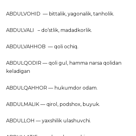
ABDULVOHID — bittalik, yagonalik, tanholik.
ABDULVALI – do’stlik, madadkorlik.
ABDULVAHHOB — qoli ochiq.
ABDULQODIR — qoli gul, hamma narsa qolidan
keladigan
ABDULQAHHOR — hukumdor odam.
ABDULMALIK — qirol, podshox, buyuk.
ABDULLOH — yaxshilik ulashuvchi.