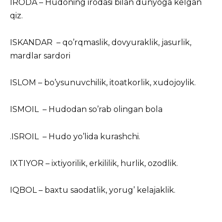
IRODA – Hudoning irodasi bilan dunyoga kelgan
qiz.
ISKANDAR – qo’rqmaslik, dovyuraklik, jasurlik,
mardlar sardori
ISLOM – bo’ysunuvchilik, itoatkorlik, xudojoylik.
ISMOIL – Hudodan so’rab olingan bola
.ISROIL – Hudo yo’lida kurashchi.
IXTIYOR – ixtiyorilik, erkililik, hurlik, ozodlik.
IQBOL – baxtu saodatlik, yorug’ kelajaklik.