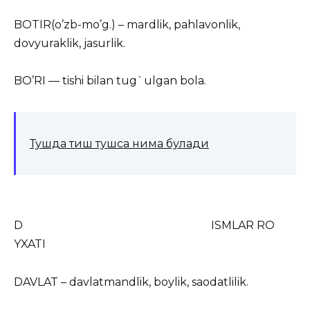
BOTIR(o’zb-mo’g.) – mardlik, pahlavonlik,
dovyuraklik, jasurlik.
BO’RI — tishi bilan tug`ulgan bola.
Тушда тиш тушса нима булади
D ISMLAR RO
YXATI
DAVLAT – davlatmandlik, boylik, saodatlilik.