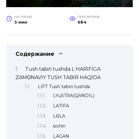
НА ЧТЕНИЕ
ПРОСМОТРОВ
3 мин
684
Содержание
Tush tabiri tushda L HARIFIGA
ZAMΟNAVIY TUSH TABIR HAQIDA
LIFT Tush tabiri tushda
LYuSTRA(QANDIL)
LATIFA
LΟLA
lοchin
LAGAN