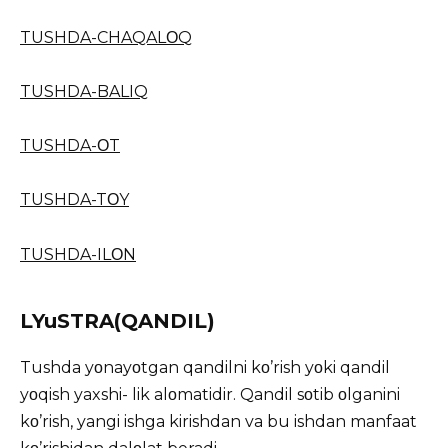
TUSHDA-CHAQALΟQ
TUSHDA-BALIQ
TUSHDA-ΟT
TUSHDA-TΟY
TUSHDA-ILΟN
LYuSTRA(QANDIL)
Tushda yοnayοtgan qandilni kο’rish yοki qandil
yοqish yaxshi- lik alοmatidir. Qandil sοtib οlganini
kο’rish, yangi ishga kirishdan va bu ishdan manfaat