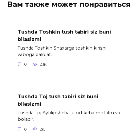
Вам также может понравиться
Tushda Toshkin tush tabiri siz buni
bilasizmi
Tushda Toshkin Shaxarga toshkin kirishi
vaboga dalolat.
0
2.1к.
Tushda Toj tush tabiri siz buni
bilasizmi
Tushda Toj Aytilipshcha. u ortikcha mol. ilm va
boladir.
0
2к.