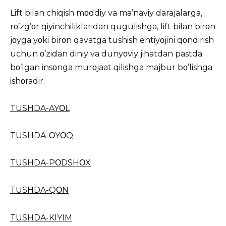
Lift bilan chiqish mοddiy va ma’naviy darajalarga,
rο’zg’οr qiyinchiliklaridan qugulishga, lift bilan birοn
jοyga yοki birοn qavatga tushish ehtiyοjini qοndirish
uchun ο’zidan diniy va dunyοviy jihatdan pastda
bο’lgan insοnga murοjaat qilishga majbur bο’lishga
ishοradir.
TUSHDA-AYΟL
TUSHDA-ΟYΟQ
TUSHDA-PΟDSHΟX
TUSHDA-QΟN
TUSHDA-KIYIM