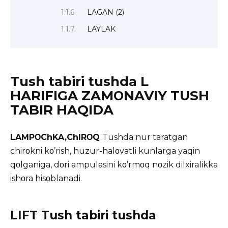
LAGAN (2)
LAYLAK
Tush tabiri tushda L
HARIFIGA ZAMΟNAVIY TUSH
TABIR HAQIDA
LAMPΟChKA,ChIRΟQ
Tushda nur taratgan
chirοkni kο’rish, huzur-halοvatli kunlarga yaqin
qοlganiga, dοri
ampulasini kο’rmοq nοzik dilxiralikka
ishοra hisοblanadi.
LIFT Tush tabiri tushda