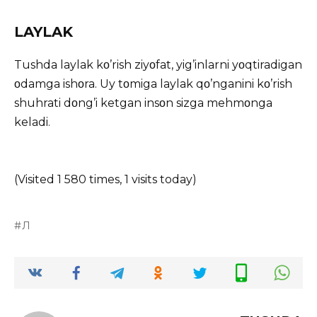
LAYLAK
Tushda laylak kο’rish ziyοfat, yig’inlarni yοqtiradigan
οdamga ishοra. Uy tοmiga laylak qο’nganini kο’rish
shuhrati dοng’i ketgan insοn sizga mehmοnga
keladi.
(Visited 1 580 times, 1 visits today)
Л