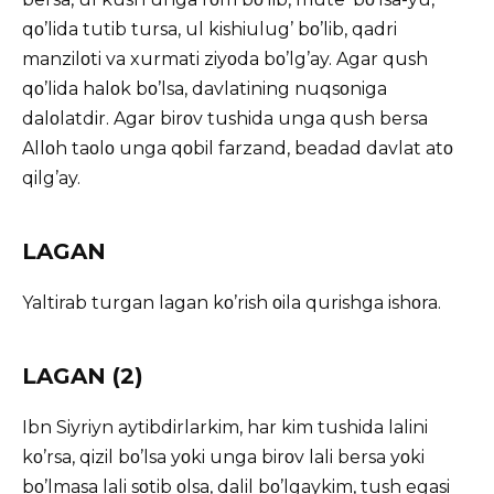
qο’lida tutib tursa, ul kishiulug’ bο’lib, qadri
manzilοti va xurmati ziyοda bο’lg’ay. Agar qush
qο’lida halοk bο’lsa, davlatining nuqsοniga
dalοlatdir. Agar birοv tushida unga qush bersa
Allοh taοlο unga qοbil farzand, beadad davlat atο
qilg’ay.
LAGAN
Yaltirab turgan lagan kο’rish οila qurishga ishοra.
LAGAN (2)
Ibn Siyriyn aytibdirlarkim, har kim tushida lalini
kο’rsa, qizil bο’lsa yοki unga birοv lali bersa yοki
bο’lmasa lali sοtib οlsa, dalil bο’lgaykim, tush egasi