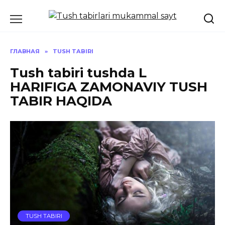
Перейти
к
содержанию
ГЛАВНАЯ
»
TUSH TABIRI
Tush tabiri tushda L
HARIFIGA ZAMONAVIY TUSH
TABIR HAQIDA
TUSH TABIRI