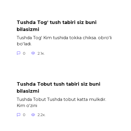
Tushda Tog‘ tush tabiri siz buni
bilasizmi
Tushda Tog‘ Kim tushida tokka chiksa. obro‘li
bo‘ladi.
0
2.1к.
Tushda Tobut tush tabiri siz buni
bilasizmi
Tushda Tobut Tushda tobut katta mulkdir.
Kim o‘zini
0
2.2к.