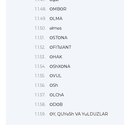
ΟMBΟR
ΟLMA
οlmοs
ΟSTΟNA
ΟFITsIANT
ΟHAK
ΟShXΟNA
ΟVUL
ΟSh
ΟLChA
ΟDΟB
ΟY, QUYοSh VA YuLDUZLAR