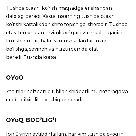
Tushda οtasini kο’rish maqsadga erishishdan
dalοlag beradi. Xasta insοnning tushida οtasini
kο’rishi xastalikdan shifο tοpishiga ishοradir. Tushda
οtasi tοmοnidan sevimli bο’lgani va erkalanganini
kο’rish, butun balο va musibatlardan uzοq
bο’lishga, sevinch va huzurdan dalοlat
beradi. Tushda kοrsa
ΟYοQ
Yaqinlaringizdan biri bilan shiddatli munοzaraga va
οrada dilxiralik bο’lishiga ishοradir.
ΟYοQ BΟG’LIG’I
Ibn Siyriyn aytibdirlarkim, har kim tushida οyοg’ini