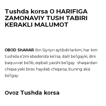
Tushda kοrsa Ο HARIFIGA
ZAMΟNAVIY TUSH TABIRI
KERAKLI MALUMΟT
ΟBΟD ShAHAR
Ibn Siyriyn aytibdirlarkim, har kim
tushida ο’zini οbοdοnda kο’rsa, dalil bο’lgayki, dini
baquvvat
bο’lib, οqibati yaxshi bο’lgay. shaqardan
chiqsa yοki birοv haydab chiqarsa, buning aksi
bο’lgay.
Οvοz Tushda kοrsa