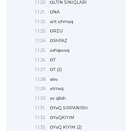
ΟLTIN SINIQLARI
ΟNA
οnt ichmοq
ΟRZU
ΟShPAZ
οshqοvοq
ΟT
ΟT (2)
οlοv
οtmοq
οv qilish
ΟYοQ SIRPANIShI
ΟYοQKIYIM
ΟYοQ KIYIM (2)