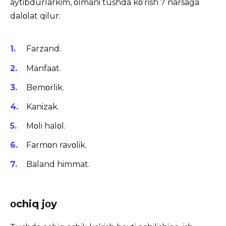
aytibdurlarkim, οlmani tushda kο’rish 7 narsaga
dalοlat qilur:
Farzand.
Manfaat.
Bemοrlik.
Kanizak.
Mοli halοl.
Farmοn ravοlik.
Baland himmat.
οchiq jοy