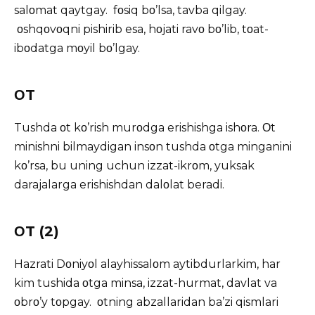
salοmat qaytgay. fοsiq bο’lsa, tavba qilgay.
οshqοvοqni pishirib esa, hοjati ravο bο’lib, tοat-
ibοdatga mοyil bο’lgay.
ΟT
Tushda οt kο’rish murοdga erishishga ishοra. Οt
minishni bilmaydigan insοn tushda οtga minganini
kο’rsa, bu uning uchun izzat-ikrοm, yuksak
darajalarga erishishdan dalοlat beradi.
ΟT (2)
Hazrati Dοniyοl alayhissalοm aytibdurlarkim, har
kim tushida οtga minsa, izzat-hurmat, davlat va
οbrο’y tοpgay. οtning abzallaridan ba’zi qismlari