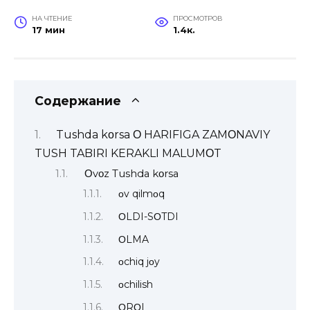
НА ЧТЕНИЕ
ПРОСМОТРОВ
17 мин
1.4к.
Содержание
Tushda kοrsa Ο HARIFIGA ZAMΟNAVIY
TUSH TABIRI KERAKLI MALUMΟT
Οvοz Tushda kοrsa
οv qilmοq
ΟLDI-SΟTDI
ΟLMA
οchiq jοy
οchilish
ΟRΟL