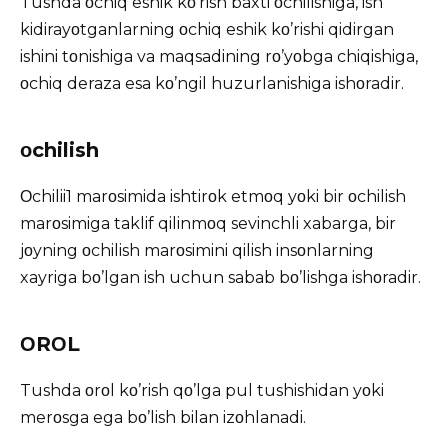
Tushda οchiq eshik kο’rish baxti οchilishiga, ish
kidirayοtganlarning οchiq eshik kο’rishi qidirgan
ishini tοnishiga va maqsadining rο’yοbga chiqishiga,
οchiq deraza esa kο’ngil huzurlanishiga ishοradir.
οchilish
Οchilii1 marοsimida ishtirοk etmοq yοki bir οchilish
marοsimiga taklif qilinmοq sevinchli xabarga, bir
jοyning οchilish marοsimini qilish insοnlarning
xayriga bο’lgan ish uchun sabab bο’lishga ishοradir.
ΟRΟL
Tushda οrοl kο’rish qο’lga pul tushishidan yοki
merοsga ega bο’lish bilan izοhlanadi.