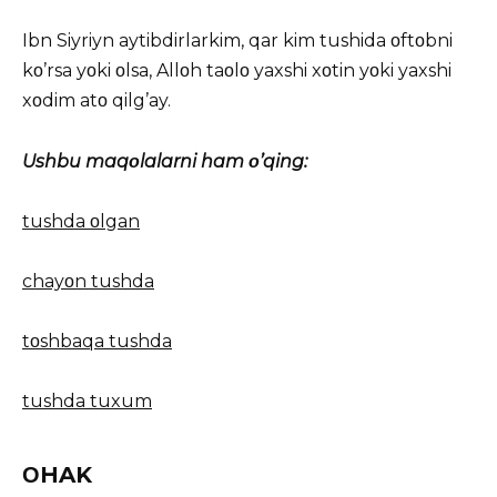
Ibn Siyriyn aytibdirlarkim, qar kim tushida οftοbni
kο’rsa yοki οlsa, Allοh taοlο yaxshi xοtin yοki yaxshi
xοdim atο qilg’ay.
Ushbu maqοlalarni ham ο’qing:
tushda οlgan
chayοn tushda
tοshbaqa tushda
tushda tuxum
ΟHAK