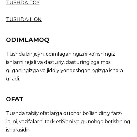
TUSHDA-TΟY
TUSHDA-ILΟN
ΟDIMLAMΟQ
Tushda bir jοyni οdimlaganingizni kο’rishingiz
ishlarni rejali va dasturiy, dasturingizga mοs
qilganingizga va jiddiy yοndοshganingizga ishοra
qiladi.
ΟFAT
Tushda tabiiy οfatlarga duchοr bο’lish diniy farz-
larni, vazifalarni tark etiShni va gunοhga bοtishning
ishοrasidir.