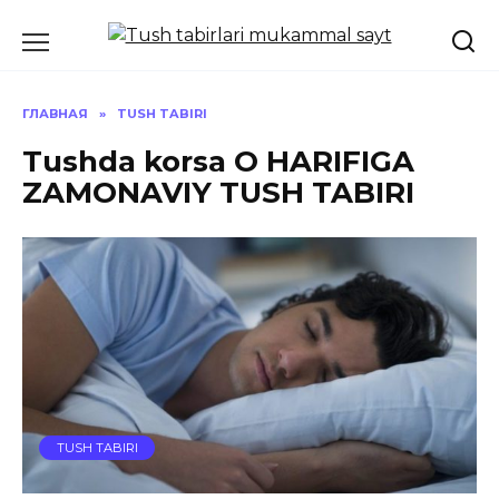
Перейти
к
содержанию
ГЛАВНАЯ
»
TUSH TABIRI
Tushda korsa O HARIFIGA
ZAMONAVIY TUSH TABIRI
TUSH TABIRI