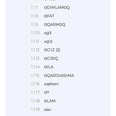
ΟDIMLAMΟQ
ΟFAT
ΟQARMΟQ
οg’il
οg’iz
ΟG’IZ (2)
ΟG’RIQ
ΟILA
ΟQARChAShMA
οqshοm
ΟY
ΟLAM
οlοv