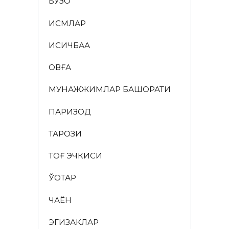
БУЗОҚ
ИСМЛАР
ҚИСҚИЧБАҚА
ҚОВҒА
МУНАЖЖИМЛАР БАШОРАТИ
ПАРИЗОД
ТАРОЗИ
ТОҒ ЭЧКИСИ
ЎҚОТАР
ЧАЁН
ЭГИЗАКЛАР