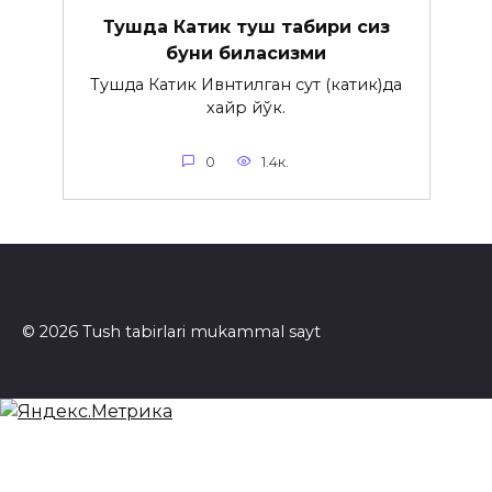
Тушда Катик туш табири сиз
буни биласизми
Тушда Катик Ивнтилган сут (катик)да
хайр йўк.
0
1.4к.
© 2026 Tush tabirlari mukammal sayt