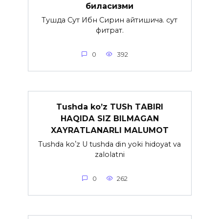
биласизми
Тушда Сут Ибн Сирин айтишича. сут
фитрат.
0
392
Tushda koʼz TUSh TАBIRI
HАQIDА SIZ BILMАGАN
XАYRАTLАNАRLI MАLUMOT
Tushda koʼz U tushda din yoki hidoyat va
zalolatni
0
262