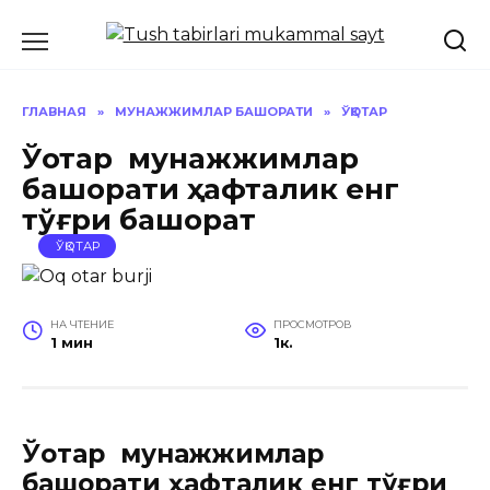
Перейти
к
содержанию
ГЛАВНАЯ
»
МУНАЖЖИМЛАР БАШОРАТИ
»
ЎҚОТАР
Ўқотар мунажжимлар
башорати ҳафталик енг
тўғри башорат
ЎҚОТАР
НА ЧТЕНИЕ
ПРОСМОТРОВ
1 мин
1к.
Ўқотар мунажжимлар
башорати ҳафталик енг тўғри