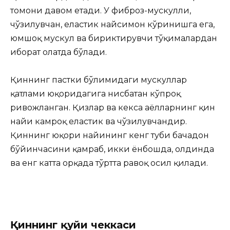
томони давом етади. У фиброз-мускулли,
чўзилувчан, еластик найсимон кўринишга ега,
юмшоқ мускул ва бириктирувчи тўқималардан
иборат ҳолатда бўлади.
Қиннинг пастки бўлимидаги мускуллар
қатлами юқоридагига нисбатан кўпроқ
ривожланган. Қизлар ва кекса аёлларнинг қин
найи камроқ еластик ва чўзилувчандир.
Қиннинг юқори найининг кенг туби бачадон
бўйинчасини қамраб, икки ёнбошда, олдинда
ва енг катта орқада тўртта равоқ ҳосил қилади.
Қиннинг қуйи чеккаси