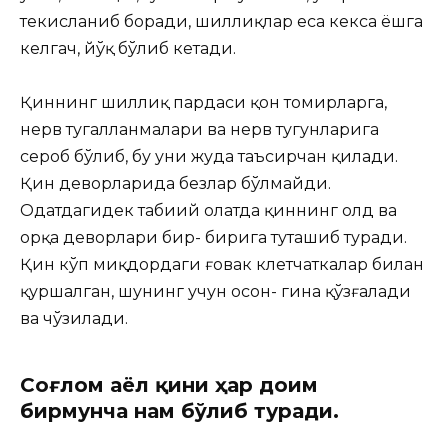
текисланиб боради, шиллиқлар еса кекса ёшга
келгач, йўқ бўлиб кетади.
Қиннинг шиллиқ пардаси қон томирларга,
нерв тугалланмалари ва нерв тугунларига
сероб бўлиб, бу уни жуда таъсирчан қилади.
Қин деворларида безлар бўлмайди.
Одатдагидек табиий ҳолатда қиннинг олд ва
орқа деворлари бир- бирига туташиб туради.
Қин кўп миқдордаги ғовак клетчаткалар билан
қуршалган, шунинг учун осон- гина қўзғалади
ва чўзилади.
Соғлом аёл қини ҳар доим
бирмунча нам бўлиб туради.