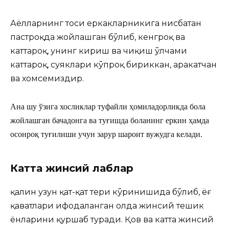
Аёлларнинг тоси еркакларникига нисбатан
пастроқда жойлашган бўлиб, кенгроқ ва
каттароқ, унинг кириш ва чиқиш ўлчами
каттароқ, суяклари кўпроқ бириккан, ҳаракатчан
ва хомсемиздир.
Ана шу ўзига хосликлар туфайли ҳомиладорликда бола
жойлашган бачадонга ва туғишда боланинг еркин ҳамда
осонроқ туғилиши учун зарур шароит вужудга келади.
Катта жинсий лаблар
қалин узун қат-қат тери кўринишида бўлиб, ёғ
қаватлари ифодаланган ҳолда жинсий тешик
ёнларини қуршаб туради. Қов ва катта жинсий