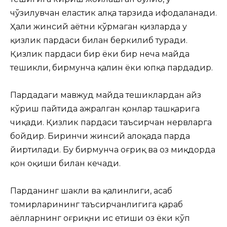
чўзилувчан еластик ҳалқа тарзида ифодаланади.
Ҳали жинсий ҳаётни кўрмаган қизларда у
қизлик пардаси билан беркилиб туради.
Қизлик пардаси бир ёки бир неча майда
тешикли, бирмунча қалин ёки юпқа пардадир.
Пардадаги мавжуд майда тешиклардан ҳайз
кўриш пайтида ажралган қонлар ташқарига
чиқади. Қизлик пардаси таъсирчан нервларга
бойдир. Биринчи жинсий алоқада парда
йиртилади. Бу бирмунча оғриқ ва оз миқдорда
қон оқиши билан кечади.
Парданинг шакли ва қалинлиги, асаб
томирларининг таъсирчанлигига қараб
аёлларнинг оғриқни ҳис етиши оз ёки кўп