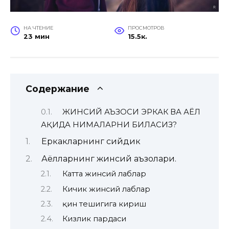
НА ЧТЕНИЕ
ПРОСМОТРОВ
23 мин
15.5к.
Содержание
ЖИНСИЙ АЪЗОСИ ЭРКАК ВА АЁЛ
ҲАҚИДА НИМАЛАРНИ БИЛАСИЗ?
Еркакларнинг сийдик
Аёлларнинг жинсий аъзолари.
Катта жинсий лаблар
Кичик жинсий лаблар
қин тешигига кириш
Кизлик пардаси