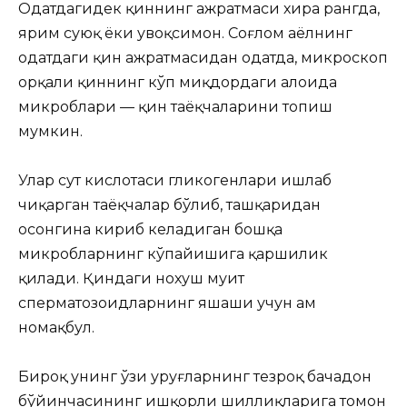
Одатдагидек қиннинг ажратмаси хира рангда,
ярим суюқ ёки увоқсимон. Соғлом аёлнинг
одатдаги қин ажратмасидан одатда, микроскоп
орқали қиннинг кўп миқдордаги алоҳида
микроблари — қин таёқчаларини топиш
мумкин.
Улар сут кислотаси гликогенлари ишлаб
чиқарган таёқчалар бўлиб, ташқаридан
осонгина кириб келадиган бошқа
микробларнинг кўпайишига қаршилик
қилади. Қиндаги нохуш муҳит
сперматозоидларнинг яшаши учун ҳам
номақбул.
Бироқ унинг ўзи уруғларнинг тезроқ бачадон
бўйинчасининг ишқорли шиллиқларига томон