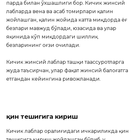
парда билан ўхшашлиги бор. Кичик жинсий
лабларда вена ва асаб томирлари қалин
жойлашган, қалин жойида катта миқдорда ёғ
безлари мавжуд бўлади, юзасида ва улар
яқинида кўп миқдордаги шиллиқ
безларининг оғзи очилади.
Кичик жинсий лаблар ташқи таассуротларга
жуда таъсирчан, улар фақат жинсий балоғатга
етгандан кейингина ривожланади.
қин тешигига кириш
Кичик лаблар оралиғидаги ичкариликда қин
тешигига кириш жойлашган бўлиб, у