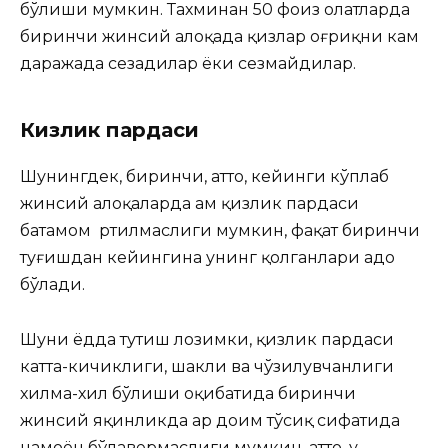
бўлиши мумкин. Тахминан 50 фоиз ҳолатларда
биринчи жинсий алоқада қизлар оғриқни кам
даражада сезадилар ёки сезмайдилар.
Кизлик пардаси
Шунингдек, биринчи, ҳатто, кейинги кўплаб
жинсий алоқаларда ҳам қизлик пардаси
батамом ртилмаслиги мумкин, фақат биринчи
туғишдан кейингина унинг қолганлари адо
бўлади.
Шуни ёдда тутиш лозимки, қизлик пардаси
катта-кичиклиги, шакли ва чўзилувчанлиги
хилма-хил бўлиши оқибатида биринчи
жинсий яқинликда ҳар доим тўсиқ сифатида
намоён бўлавермаслиги мумкин, ҳатто, у