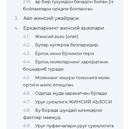
Ҳар бир тухумдон бачадон билан ўз
бойламлари орқали боғланган.
Аёл жинсий ҳужайраси
Еркакларнинг жинсий аъзолари.
Жинсий аъзо (олат)
Булар куперов безларидир.
Ёрғоқ икки бўлимли тери
Ёрғоқ моякларнинг ҳароратини
бошқариб туради.
Моякнинг юқори томонига мояк
ортиги жипс ёпишган.
Одатда жуда ҳаракатчан бўлади.
Уруғ суюқлиги ЖИНСИЙ АЪЗОСИ
Бу борада шундай қизиқарли
фактлар мавжуд.
Уруғ пуфакчалари уруғ суюқлигига