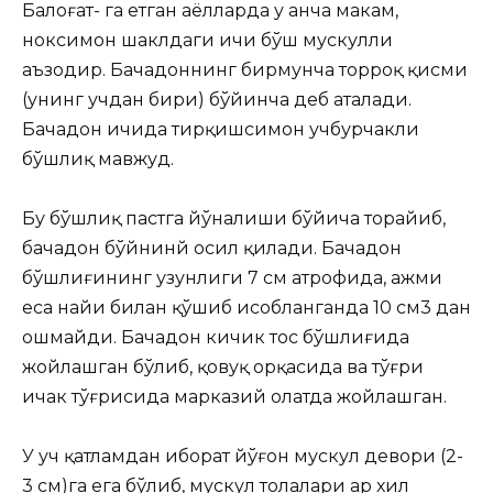
Балоғат- га етган аёлларда у анча маҳкам,
ноксимон шаклдаги ичи бўш мускулли
аъзодир. Бачадоннинг бирмунча торроқ қисми
(унинг учдан бири) бўйинча деб аталади.
Бачадон ичида тирқишсимон учбурчакли
бўшлиқ мавжуд.
Бу бўшлиқ пастга йўналиши бўйича торайиб,
бачадон бўйнинй ҳосил қилади. Бачадон
бўшлиғининг узунлиги 7 см атрофида, ҳажми
еса найи билан қўшиб ҳисобланганда 10 см3 дан
ошмайди. Бачадон кичик тос бўшлиғида
жойлашган бўлиб, қовуқ орқасида ва тўғри
ичак тўғрисида марказий ҳолатда жойлашган.
У уч қатламдан иборат йўғон мускул девори (2-
3 см)га ега бўлиб, мускул толалари ҳар хил