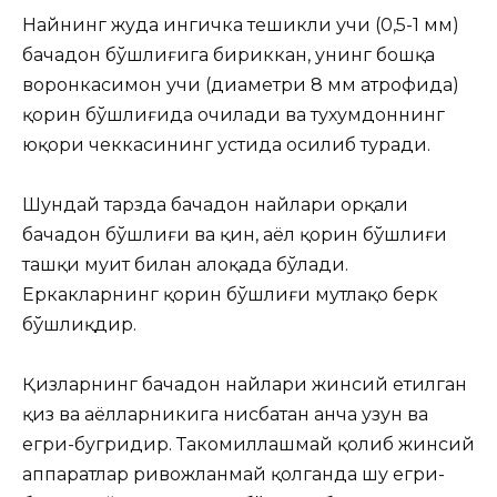
Найнинг жуда ингичка тешикли учи (0,5-1 мм)
бачадон бўшлиғига бириккан, унинг бошқа
воронкасимон учи (диаметри 8 мм атрофида)
қорин бўшлиғида очилади ва тухумдоннинг
юқори чеккасининг устида осилиб туради.
Шундай тарзда бачадон найлари орқали
бачадон бўшлиғи ва қин, аёл қорин бўшлиғи
ташқи муҳит билан алоқада бўлади.
Еркакларнинг қорин бўшлиғи мутлақо берк
бўшлиқдир.
Қизларнинг бачадон найлари жинсий етилган
қиз ва аёлларникига нисбатан анча узун ва
егри-бугридир. Такомиллашмай қолиб жинсий
аппаратлар ривожланмай қолганда шу егри-