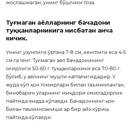
мослашмаган, унинг бўшлиғи тоза.
Туғмаган аёлларнинг бачадони
туққанларникига нисбатан анча
кичик.
Унинг узунлиги ўртача 7-8 см, кенглиги еса 4-5
см.га тенг. Туғмаган аёл бачадонининг
оғирлиги 50-60 г. туққанларники еса 70-80 г.
бўлиб, у аёлнинг мушти катталигидадир. У
жуда кўп қон томирлари билан таъминланган,
бинобарин уларнинг миқдори ҳомиладорлик
пайтида янада кўпаяди. Бачадоннинг қон
билан таъминланиши ҳар бир ҳайз кўриш
пайтида кўпаяди.