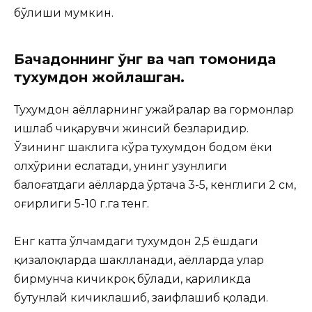
бўлиши мумкин.
Бачадоннинг ўнг ва чап томонида
тухумдон жойлашган.
Тухумдон аёлларнинг ҳужайралар ва гормонлар
ишлаб чиқарувчи жинсий безларидир.
Ўзининг шаклига кўра тухумдон бодом ёки
олхўрини еслатади, унинг узунлиги
балоғатдаги аёлларда ўртача 3-5, кенглиги 2 см,
оғирлиги 5-10 г.га тенг.
Енг катта ўлчамдаги тухумдон 2,5 ёшдаги
қизалоқларда шаклланади, аёлларда улар
бирмунча кичикроқ бўлади, қариликда
бутунлай кичиклашиб, заифлашиб қолади.