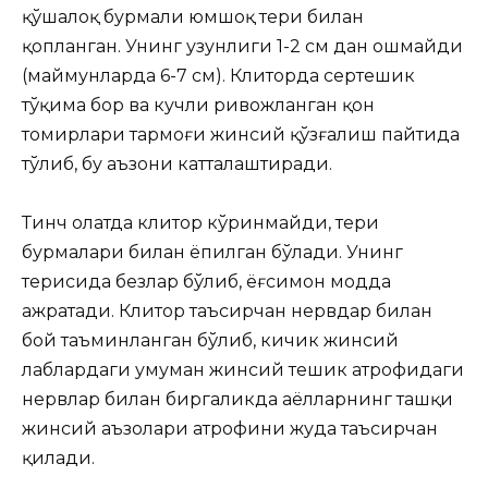
қўшалоқ бурмали юмшоқ тери билан
қопланган. Унинг узунлиги 1-2 см дан ошмайди
(маймунларда 6-7 см). Клиторда сертешик
тўқима бор ва кучли ривожланган қон
томирлари тармоғи жинсий қўзғалиш пайтида
тўлиб, бу аъзони катталаштиради.
Тинч ҳолатда клитор кўринмайди, тери
бурмалари билан ёпилган бўлади. Унинг
терисида безлар бўлиб, ёғсимон модда
ажратади. Клитор таъсирчан нервдар билан
бой таъминланган бўлиб, кичик жинсий
лаблардаги умуман жинсий тешик атрофидаги
нервлар билан биргаликда аёлларнинг ташқи
жинсий аъзолари атрофини жуда таъсирчан
қилади.