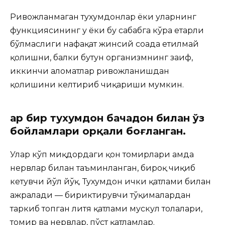
Ривожланмаган тухумдонлар ёки уларнинг
функциясининг у ёки бу сабабга кўра етарли
бўлмаслиги нафақат жинсий соҳада етилмай
қолишни, балки бутун организмнинг заиф,
иккинчи аломатлар ривожланишдан
қолишини келтириб чиқариши мумкин.
Ҳар бир тухумдон бачадон билан ўз
бойламлари орқали боғланган.
Улар кўп миқдордаги қон томирлари ҳамда
нервлар билан таъминланган, бироқ чиқиб
кетувчи йўл йўқ. Тухумдон ички қатлами билан
ажралади — бириктирувчи тўқималардан
таркиб топган литя қатлами мускул толалари,
томир ва нервлар, пўст қатламлар.