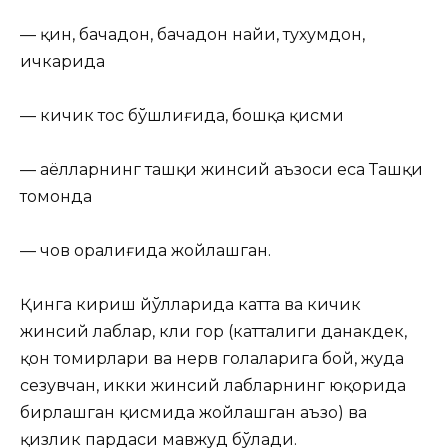
— қин, бачадон, бачадон найи, тухумдон,
ичкарида
— кичик тос бўшлиғида, бошқа қисми
— аёлларнинг ташқи жинсий аъзоси еса Ташқи
томонда
— чов оралиғида жойлашган.
Қинга кириш йўлларида катта ва кичик
жинсий лаблар, кли гор (катталиги данакдек,
қон томирлари ва нерв голаларига бой, жуда
сезувчан, икки жинсий лабларнинг юқорида
бирлашган қисмида жойлашган аъзо) ва
қизлик пардаси мавжуд бўлади.