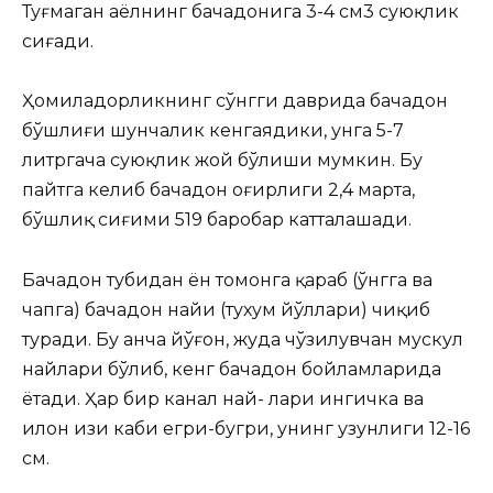
Туғмаган аёлнинг бачадонига 3-4 см3 суюқлик
сиғади.
Ҳомиладорликнинг сўнгги даврида бачадон
бўшлиғи шунчалик кенгаядики, унга 5-7
литргача суюқлик жой бўлиши мумкин. Бу
пайтга келиб бачадон оғирлиги 2,4 марта,
бўшлиқ сиғими 519 баробар катталашади.
Бачадон тубидан ён томонга қараб (ўнгга ва
чапга) бачадон найи (тухум йўллари) чиқиб
туради. Бу анча йўғон, жуда чўзилувчан мускул
найлари бўлиб, кенг бачадон бойламларида
ётади. Ҳар бир канал най- лари ингичка ва
илон изи каби егри-бугри, унинг узунлиги 12-16
см.