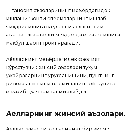
— таносил аъзоларининг меъёрдагидек
ишлаши жонли спермаларнинг ишлаб
чиқарилишига ва уларни аёл жинсий
аъзоларига етарли миқдорда етказилишига
мақбул шартппроит яратади.
Аёлларнинг меъёрдагидек фаолият
кўрсатувчи жинсий аъзолари тухум
ҳужайраларнинг уруғланишини, пуштнинг
ривожланишини ва ҳомиланинг ой-кунига
етказиб туғишни таъминлайди.
Аёлларнинг жинсий аъзолари.
Аёллар жинсий ззоларининг бир қисми