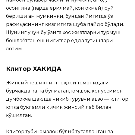
осонгина (парда ёрилмай, қон оқмай) рўй
бериши ҳам мумкинки, бундан йигитда ўз
рафиқасининг қизлигига шубҳа пайдо бўлади.
Шунинг учун бу ўзига хос жиҳатларни турмуш
бошлаётган ёш йигитлар ёдда тутишлари
лозим.
Клитор ХАКИДА
Жинсий тешикнинг юқори томонидаги
бурчакда катта бўлмаган, юмшоқ, конуссимон
дўмбоқча шаклда чиқиб турувчи аъзо — клитор
юпқа букламли кичик жинсий лаб билан
қўшилган.
Клитор туби юмалоқ бўлиб тугалланган ва