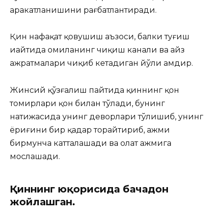
аракатланишини рағбатлантиради.
Қин нафақат қовушиш аъзоси, балки туғиш
иайтида ҳомиланинг чиқиш канали ва ҳайз
ажратмалари чиқиб кетадиган йўли ҳамдир.
Жинсий қўзғалиш пайтида қиннинг қон
томирлари қон билан тўлади, бунинг
натижасида унинг деворлари тўлишиб, унинг
ёриғини бир қадар торайтириб, ҳажми
бирмунча катталашади ва олат ҳажмига
мослашади.
Қиннинг юқорисида бачадон
жойлашган.