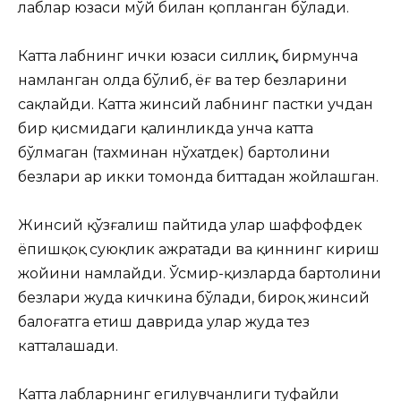
лаблар юзаси мўй билан қопланган бўлади.
Катта лабнинг ички юзаси силлиқ, бирмунча
намланган ҳолда бўлиб, ёғ ва тер безларини
сақлайди. Катта жинсий лабнинг пастки учдан
бир қисмидаги қалинликда унча катта
бўлмаган (тахминан нўхатдек) бартолини
безлари ҳар икки томонда биттадан жойлашган.
Жинсий қўзғалиш пайтида улар шаффофдек
ёпишқоқ суюқлик ажратади ва қиннинг кириш
жойини намлайди. Ўсмир-қизларда бартолини
безлари жуда кичкина бўлади, бироқ жинсий
балоғатга етиш даврида улар жуда тез
катталашади.
Катта лабларнинг егилувчанлиги туфайли