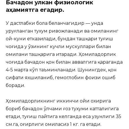
Бачадон улкан физиологик
аҳамиятга егадир.
У дастлабки бола беланчагидир — унда
уруғланган тухум ривожланади ва ҳомиланинг
ой-куни етказилади, бундан ташқари туғиш
чоғида у ўзининг кучли мускуллари билан
ҳомилани ташқарига итаради. Ҳомиладорлик
чоғида бачадон қон билан аввалгига қараганда
4-5 марта кўп таъминланади. Шунингдек, қон
сифати яхшиланиб, гемоглобин фоизи ошиб
боради.
Ҳомиладорликнинг иккинчи ойи охирига
бориб бачадон ўлчами ғоз тухуми катталигига
етади, туғиш пайтига келганда еса узунлиги 35
см.га, оғирлиги ҳомиласиз 1 кг. га етади.