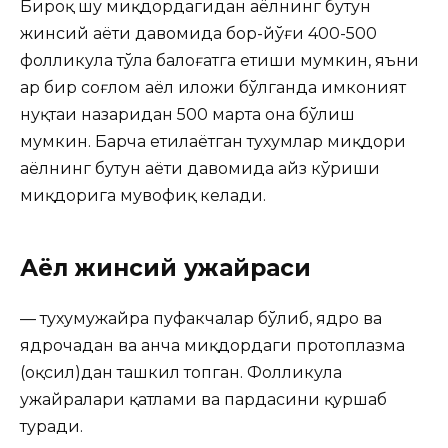
Бироқ шу миқдордагидан аёлнинг бутун
жинсий ҳаёти давомида бор-йўғи 400-500
фолликула тўла балоғатга етиши мумкин, яъни
ҳар бир соғлом аёл иложи бўлганда имконият
нуқтаи назаридан 500 марта она бўлиш
мумкин. Барча етилаётган тухумлар миқдори
аёлнинг бутун ҳаёти давомида ҳайз кўриши
миқдорига мувофиқ келади.
Аёл жинсий ҳужайраси
— тухумҳужайра пуфакчалар бўлиб, ядро ва
ядрочадан ва анча миқдордаги протоплазма
(оқсил)дан ташкил топган. Фолликула
ҳужайралари қатлами ва пардасини қуршаб
туради.