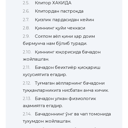
Клитор ХАКИДА
Клитордан пастроқда
Қизлик пардасидан кейин
Қиннинг қуйи чеккаси
Соғлом аёл қини ҳар доим
бирмунча нам бўлиб туради.
Қиннинг юқорисида бачадон
жойлашган.
Бачадон беихтиёр қисқариш
хусусиятига егадир.
Туғмаган аёлларнинг бачадони
туққанларникига нисбатан анча кичик.
Бачадон улкан физиологик
аҳамиятга егадир.
Бачадоннинг ўнг ва чап томонида
тухумдон жойлашган.