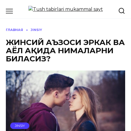
Перейти
к
содержанию
ГЛАВНАЯ
»
JINSIY
ЖИНСИЙ АЪЗОСИ ЭРКАК ВА
АЁЛ ҲАҚИДА НИМАЛАРНИ
БИЛАСИЗ?
JINSIY