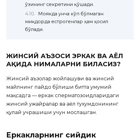
ўзининг секретини қўшади.
Моякда унча кўп бўлмаган
миқдорда естрогенлар ҳам ҳосил
бўлади.
ЖИНСИЙ АЪЗОСИ ЭРКАК ВА АЁЛ
ҲАҚИДА НИМАЛАРНИ БИЛАСИЗ?
Жинсий аъзолар жойлашуви ва жинсий
майлнинг пайдо бўлиши битта умумий
мақсадга — еркак
сперматозоидларидаги
жинсий ҳужайралар ва аёл тухумдонининг
қулай учрашиши учун мослашган.
Еркакларнинг сийдик