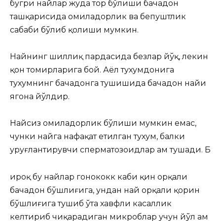
бугри найлар жуда тор бўлиши бачадон
ташқарисида ҳомиладорлик ва бепуштлик
сабаби бўлиб қолиши мумкин.
Найнинг шиллиқ пардасида безлар йўқ, лекин
қон томирларига бой. Аёл тухумдонига
тухумнинг бачадонга тушишида бачадон найи
ягона йўлдир.
Найсиз ҳомиладорлик бўлиши мумкин емас,
чунки найга нафақат етилган тухум, балки
уруғлантирувчи сперматозоидлар ҳам тушади. Б
ироқ бу найлар гонококк каби қин орқали
бачадон бўшлиғига, ундан най орқали қорин
бўшлиғига тушиб ўта хавфли касаллик
келтириб чиқарадиган микроблар учун йўл ҳам