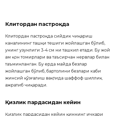
Клитордан пастроқда
Клитордан пастроқда сийдик чиқариш
каналининг ташқи тешиги жойлашган бўлиб,
унинг узунлиги 3-4 см ни ташкил етади. Бу жой
ҳам қон томирлари ва таъсирчан нервлар билан
таъминланган. Бу ерда майда безлар
жойлашган бўлиб, бартолини безлари каби
жинсий қўзғалиш вақтида шаффоф шиллиқ
ажратиб чиқаради.
Қизлик пардасидан кейин
Қизлик пардасидан кейин қиннинг ичкари