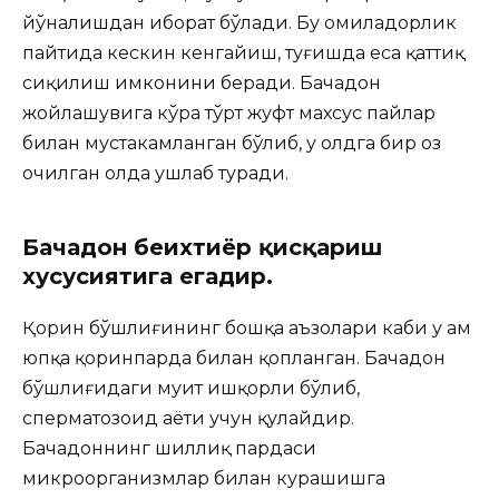
йўналишдан иборат бўлади. Бу ҳомиладорлик
пайтида кескин кенгайиш, туғишда еса қаттиқ
сиқилиш имконини беради. Бачадон
жойлашувига кўра тўрт жуфт махсус пайлар
билан мустаҳкамланган бўлиб, у олдга бир оз
очилган ҳолда ушлаб туради.
Бачадон беихтиёр қисқариш
хусусиятига егадир.
Қорин бўшлиғининг бошқа аъзолари каби у ҳам
юпқа қоринпарда билан қопланган. Бачадон
бўшлиғидаги муҳит ишқорли бўлиб,
сперматозоид ҳаёти учун қулайдир.
Бачадоннинг шиллиқ пардаси
микроорганизмлар билан курашишга