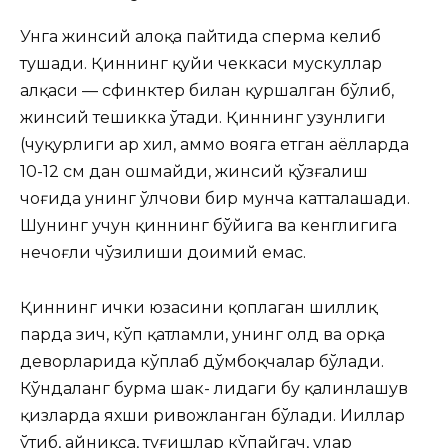
Унга жинсий алоқа пайтида сперма келиб
тушади. Қиннинг қуйи чеккаси мускуллар
ҳалқаси — сфинктер билан қуршалган бўлиб,
жинсий тешикка ўтади. Қиннинг узунлиги
(чуқурлиги ҳар хил, аммо вояга етган аёлларда
10-12 см дан ошмайди, жинсий қўзғалиш
чоғида унинг ўлчови бир мунча катталашади.
Шунинг учун қиннинг бўйига ва кенглигига
нечоғли чўзилиши доимий емас.
Қиннинг ички юзасини қоплаган шиллиқ
парда зич, кўп қатламли, унинг олд ва орқа
деворларида кўплаб дўмбоқчалар бўлади.
Кўндаланг бурма шак- лидаги бу қалинлашув
қизларда яхши ривожланган бўлади. Ииллар
ўтиб, айниқса, туғишлар кўпайгач, улар