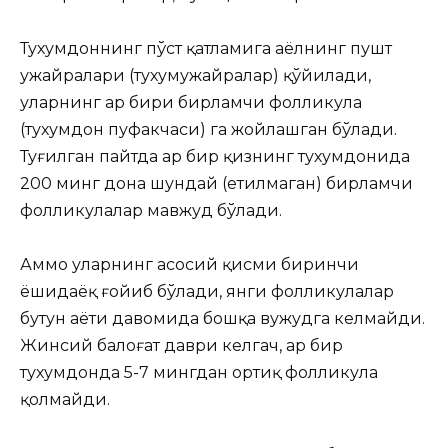
Тухумдоннинг пўст қатламига аёлнинг пушт
ҳужайралари (тухумҳужайралар) қўйилади,
уларнинг ҳар бири бирламчи фолликула
(тухумдон пуфакчаси) га жойлашган бўлади.
Туғилган пайтда ҳар бир қизнинг тухумдонида
200 минг дона шундай (етилмаган) бирламчи
фолликулалар мавжуд бўлади.
Аммо уларнинг асосий қисми биринчи
ёшидаёқ ғойиб бўлади, янги фолликулалар
бутун ҳаёти давомида бошқа вужудга келмайди.
Жинсий балоғат даври келгач, ҳар бир
тухумдонда 5-7 мингдан ортиқ фолликула
қолмайди.