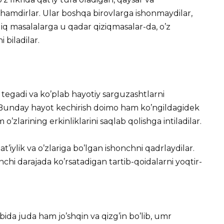
hamdirlar. Ular boshqa birovlarga ishonmaydilar,
liq masalalarga u qadar qiziqmasalar-da, o’z
i biladilar.
tegadi va ko’plab hayotiy sarguzashtlarni
di. Bunday hayot kechirish doimo ham ko’ngildagidek
’zlarining erkinliklarini saqlab qolishga intiladilar.
’iylik va o’zlariga bo’lgan ishonchni qadrlaydilar.
inchi darajada ko’rsatadigan tartib-qoidalarni yoqtir-
bida juda ham jo’shqin va qizg’in bo’lib, umr