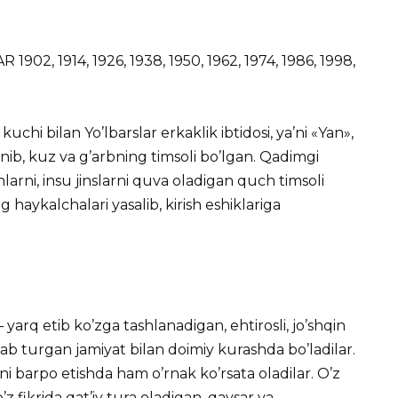
2, 1914, 1926, 1938, 1950, 1962, 1974, 1986, 1998,
uchi bilan Yo’lbarslar erkaklik ibtidosi, ya’ni «Yan»,
lanib, kuz va g’arbning timsoli bo’lgan. Qadimgi
larni, insu jinslarni quva oladigan quch timsoli
haykalchalari yasalib, kirish eshiklariga
 yarq etib ko’zga tashlanadigan, ehtirosli, jo’shqin
shab turgan jamiyat bilan doimiy kurashda bo’ladilar.
sini barpo etishda ham o’rnak ko’rsata oladilar. O’z
o’z fikrida qat’iy tura oladigan, qaysar va