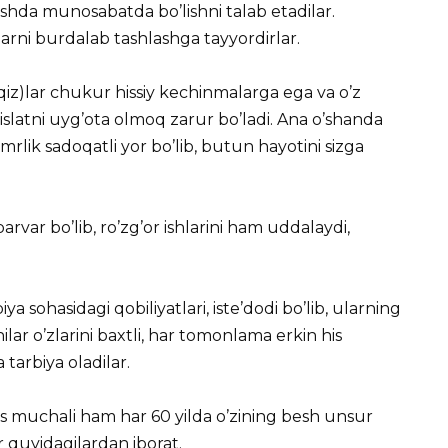
ishda munosabatda bo’lishni talab etadilar.
larni burdalab tashlashga tayyordirlar.
z)lar chukur hissiy kechinmalarga ega va o’z
xislatni uyg’ota olmoq zarur bo’ladi. Ana o’shanda
mrlik sadoqatli yor bo’lib, butun hayotini sizga
parvar bo’lib, ro’zg’or ishlarini ham uddalaydi,
 sohasidagi qobiliyatlari, iste’dodi bo’lib, ularning
lar o’zlarini baxtli, har tomonlama erkin his
a tarbiya oladilar.
bars muchali ham har 60 yilda o’zining besh unsur
r quyidagilardan iborat.