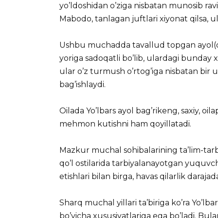
yo’ldoshidan o’ziga nisbatan munosib rav
Mabodo, tanlagan juftlari xiyonat qilsa, u
Ushbu muchadda tavallud topgan ayol(qi
yoriga sadoqatli bo’lib, ulardagi bunday 
ular o’z turmush o’rtog’iga nisbatan bir u
bag’ishlaydi.
Oilada Yo’lbars ayol bag’rikeng, saxiy, oila
mehmon kutishni ham qoyillatadi.
Mazkur muchal sohibalarining ta’lim-tarbiya
qo’l ostilarida tarbiyalanayotgan yuquvchi
etishlari bilan birga, havas qilarlik darajad
Sharq muchal yillari ta’biriga ko’ra Yo’l
bo’yicha xususiyatlariga ega bo’ladi. Bula