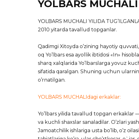
YOLBARS MUCHALI
YOLBARS MUCHALI YILIDA TUG’ILGANLAR 190
2010 yitarda
tavallud topganlar.
Qadimgi Xitoyda o’zining hayotiy quvvati, k
oq Yo’lbars esa ayollik ibtidosi «In» hisob
sharq xalqlarida Yo’lbarslarga yovuz kuch
sifatida qaralgan. Shuning uchun ularning 
o’rnatilgan.
YOLBARS MUCHALIdagi erkaklar:
Yo’lbars yilida tavallud topgan erkaklar —
va kuchli shaxslar sanaladilar. O’zlari ya
Jamoatchilik ishlariga usta bo’lib, o’z oila
tabiatlariga ko’ra, ular cho’rtkesar, o`jar, 