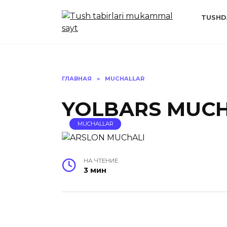
Перейти
к
TUSHD
содержанию
ГЛАВНАЯ
»
MUCHALLAR
YOLBARS MUCH
MUCHALLAR
НА ЧТЕНИЕ
3 мин