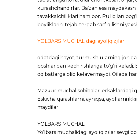
kurashchandirlar. Ba’zan esa maydakash 
tavakkalchiliklari ham bor. Pul bilan bog’
boyliklarini tejab-tergab sarf qilishni yaxsh
YOLBARS MUCHALIdagi ayol(qiz)lar:
odatdagi hayot, turmush ularning joniga 
boshlaridan kechirishlariga to’g’ri kela
oqibatlarga olib kelavermaydi. Oilada ham o
Mazkur muchal sohibalari erkaklardagi qat
Eskicha qarashlarni, ayniqsa, ayollarni ikk
maydilar.
YOLBARS MUCHALI
Yo’lbars muchalidagi ayol(qiz)lar sevgi bo