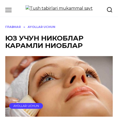
Перейти
к
содержанию
ГЛАВНАЯ
»
AYOLLAR UCHUN
ЮЗ УЧУН НИКОБЛАР
КАРАМЛИ НИҚОБЛАР
AYOLLAR UCHUN