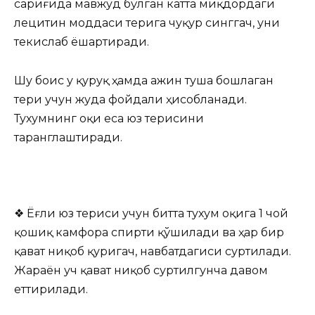
сариғида мавжуд бўлган катта миқдордаги
лецитин моддаси терига чуқур синггач, уни
текислаб ёшартиради.
Шу боис у қуруқ ҳамда ажин туша бошлаган
тери учун жуда фойдали ҳисобланади.
Тухумнинг оқи еса юз терисини
таранглаштиради.
❖ Ёғли юз териси учун битта тухум оқига 1 чой
қошиқ камфора спирти қўшилади ва ҳар бир
қават ниқоб қуригач, навбатдагиси суртилади.
Жараён уч қават ниқоб суртилгунча давом
еттирилади.