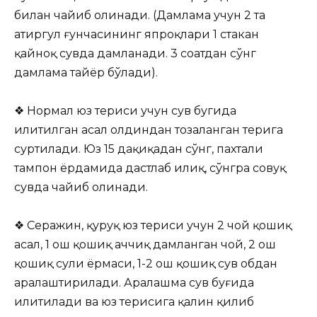
билан чайиб олинади. (Дамлама учун 2 та
атиргул ғунчасининг япроқлари 1 стакан
қайноқ сувда дамланади. 3 соатдан сўнг
дамлама тайёр бўлади).
❖ Нормал юз териси учун сув бугида
илитилган асал олдиндан тозаланган терига
суртилади. Юз 15 дақиқадан сўнг, пахтали
тампон ёрдамида дастлаб илиқ, сўнгра совуқ
сувда чайиб олинади.
❖ Серажин, қуруқ юз териси учун 2 чой қошиқ
асал, 1 ош қошиқ аччиқ дамланган чой, 2 ош
қошиқ сули ёрмаси, 1-2 ош қошиқ сув обдан
аралаштирилади. Аралашма сув буғида
илитилади ва юз терисига қалин қилиб