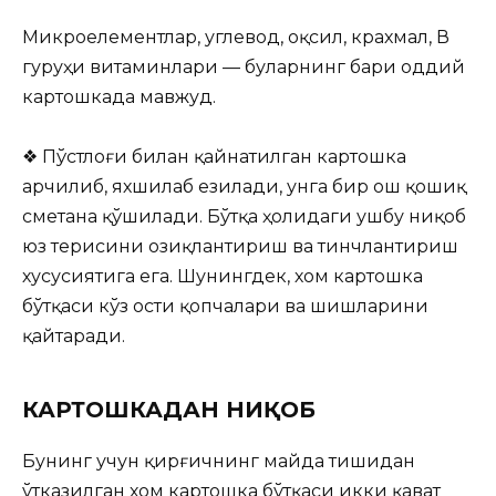
Микроелементлар, углевод, оқсил, крахмал, В
гуруҳи витаминлари — буларнинг бари оддий
картошкада мавжуд.
❖ Пўстлоғи билан қайнатилган картошка
арчилиб, яхшилаб езилади, унга бир ош қошиқ
сметана қўшилади. Бўтқа ҳолидаги ушбу ниқоб
юз терисини озиқлантириш ва тинчлантириш
хусусиятига ега. Шунингдек, хом картошка
бўтқаси кўз ости қопчалари ва шишларини
қайтаради.
КАРТОШКАДАН НИҚОБ
Бунинг учун қирғичнинг майда тишидан
ўтказилган хом картошка бўтқаси икки қават