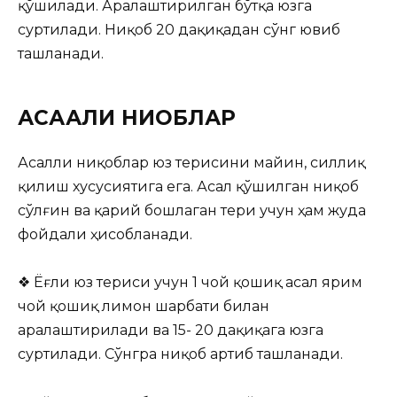
қўшилади. Аралаштирилган бўтқа юзга
суртилади. Ниқоб 20 дақиқадан сўнг ювиб
ташланади.
АСААЛИ НИҚОБЛАР
Асалли ниқоблар юз терисини майин, силлиқ
қилиш хусусиятига ега. Асал қўшилган ниқоб
сўлғин ва қарий бошлаган тери учун ҳам жуда
фойдали ҳисобланади.
❖ Ёғли юз териси учун 1 чой қошиқ асал ярим
чой қошиқ лимон шарбати билан
аралаштирилади ва 15- 20 дақиқага юзга
суртилади. Сўнгра ниқоб артиб ташланади.