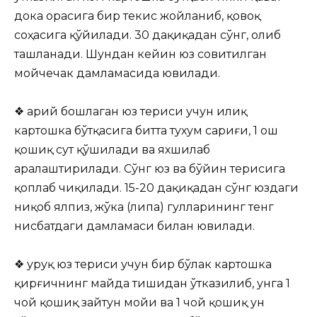
дока орасига бир текис жойланиб, қовоқ
соҳасига қўйилади. 30 дақиқадан сўнг, олиб
ташланади. Шундан кейин юз совитилган
мойчечак дамламасида ювилади.
❖ Қарий бошлаган юз териси учун илиқ
картошка бўтқасига битта тухум сариғи, 1 ош
қошиқ сут қўшилади ва яхшилаб
аралаштирилади. Сўнг юз ва бўйин терисига
қоплаб чиқилади. 15-20 дақиқадан сўнг юздаги
ниқоб ялпиз, жўка (липа) гулларининг тенг
нисбатдаги дамламаси билан ювилади.
❖ Қуруқ юз териси учун бир бўлак картошка
қирғичнинг майда тишидан ўтказилиб, унга 1
чой қошиқ зайтун мойи ва 1 чой қошиқ ун