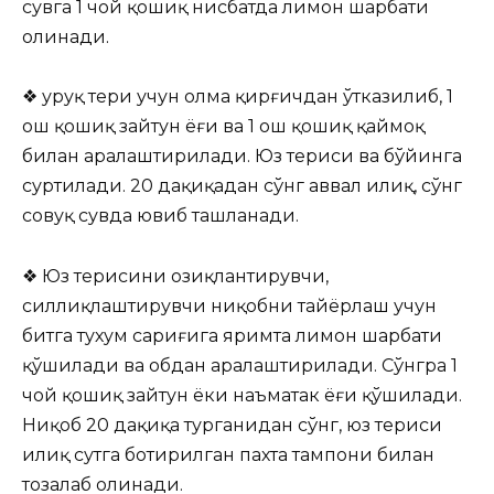
сувга 1 чой қошиқ нисбатда лимон шарбати
олинади.
❖ Қуруқ тери учун олма қирғичдан ўтказилиб, 1
ош қошиқ зайтун ёғи ва 1 ош қошиқ қаймоқ
билан аралаштирилади. Юз териси ва бўйинга
суртилади. 20 дақиқадан сўнг аввал илиқ, сўнг
совуқ сувда ювиб ташланади.
❖ Юз терисини озиқлантирувчи,
силлиқлаштирувчи ниқобни тайёрлаш учун
битга тухум сариғига яримта лимон шарбати
қўшилади ва обдан аралаштирилади. Сўнгра 1
чой қошиқ зайтун ёки наъматак ёғи қўшилади.
Ниқоб 20 дақиқа турганидан сўнг, юз териси
илиқ сутга ботирилган пахта тампони билан
тозалаб олинади.