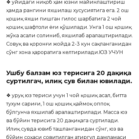
❖ Қуйидаги ниқоб ҳам юзни майинлаштириш
ҳамда рангини яхшилаш хусусиятига ега. 2 ош
қошиқ яхши пишган гилос шарбатига 2 чой
қошиқ шафтоли ёғи қўшилади. Унга 1 ош қошиқ
жўка асали солиниб, яхшилаб аралаштирилади.
Совуқ ва қоронғи жойда 2-3 кун сақланганидан
сўнг хона ҳароратига келтирилади.ЮЗ УЧУН
Ушбу балзам юз терисига 20 дақиқа
суртилгач, илиқ сув билан ювилади.
❖ Қуруқ юз териси учун 1 чой қошиқ асал, битта
тухум сариғи, 1 ош қошиқ қаймоқ оппоқ
бўлгунча яхшилаб аралаштирилади. Масса юз
ва бўйин терисига 20 дақиқага суртилади.
Илиқ сувда ювиб ташланганидан сўнг, юз ва
бўйин соҳаси совитилган атиргул дамламаси