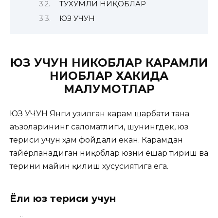
ТУХУМЛИ НИҚОБЛАР
ЮЗ УЧУН
ЮЗ УЧУН НИКОБЛАР КАРАМЛИ
НИҚОБЛАР ХАКИДА
МАЛУМОТЛАР
ЮЗ УЧУН
Янги узилган карам шарбати тана
аъзоларининг саломатлиги, шунингдек, юз
териси учун ҳам фойдали екан.
Карамдан
тайёрланадиган ниқоблар юзни ёшар тириш ва
терини майин қилиш хусусиятига ега.
Ёғли юз териси учун