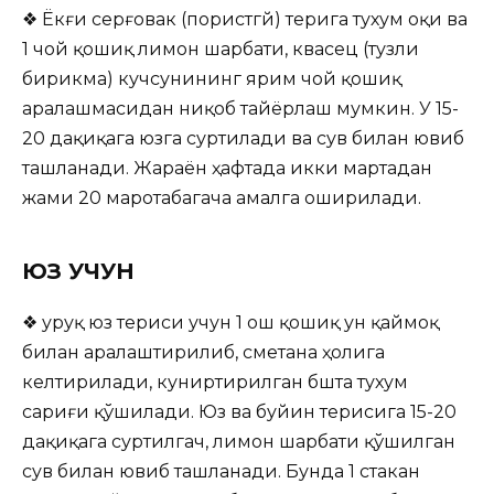
❖ Ёкғи серғовак (пористгй) терига тухум оқи ва
1 чой қошиқ лимон шарбати, квасец (тузли
бирикма) кучсунининг ярим чой қошиқ
аралашмасидан ниқоб тайёрлаш мумкин. У 15-
20 дақиқага юзга суртилади ва сув билан ювиб
ташланади. Жараён ҳафтада икки мартадан
жами 20 маротабагача амалга оширилади.
ЮЗ УЧУН
❖ Қуруқ юз териси учун 1 ош қошиқ ун қаймоқ
билан аралаштирилиб, сметана ҳолига
келтирилади, куниртирилган бшта тухум
сариғи қўшилади. Юз ва буйин терисига 15-20
дақиқага суртилгач, лимон шарбати қўшилган
сув билан ювиб ташланади. Бунда 1 стакан