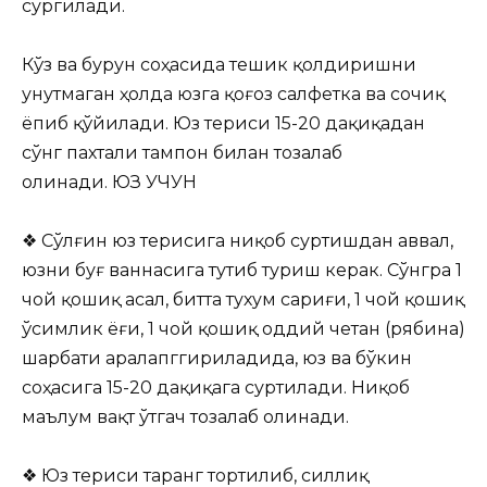
сургилади.
Кўз ва бурун соҳасида тешик қолдиришни
унутмаган ҳолда юзга қоғоз салфетка ва сочиқ
ёпиб қўйилади. Юз териси 15-20 дақиқадан
сўнг пахтали тампон билан тозалаб
олинади. ЮЗ УЧУН
❖ Сўлғин юз терисига ниқоб суртишдан аввал,
юзни буғ ваннасига тутиб туриш керак. Сўнгра 1
чой қошиқ асал, битта тухум сариғи, 1 чой қошиқ
ўсимлик ёғи, 1 чой қошиқ оддий четан (рябина)
шарбати аралапггириладида, юз ва бўкин
соҳасига 15-20 дақиқага суртилади. Ниқоб
маълум вақт ўтгач тозалаб олинади.
❖ Юз териси таранг тортилиб, силлиқ