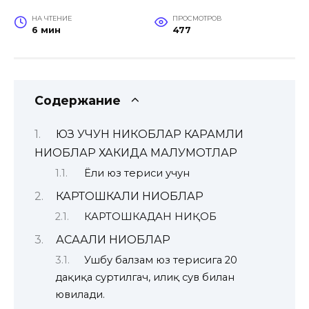
НА ЧТЕНИЕ
ПРОСМОТРОВ
6 мин
477
Содержание
ЮЗ УЧУН НИКОБЛАР КАРАМЛИ
НИҚОБЛАР ХАКИДА МАЛУМОТЛАР
Ёғли юз териси учун
КАРТОШКАЛИ НИҚОБЛАР
КАРТОШКАДАН НИҚОБ
АСААЛИ НИҚОБЛАР
Ушбу балзам юз терисига 20
дақиқа суртилгач, илиқ сув билан
ювилади.