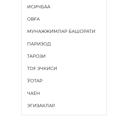
ҚИСҚИЧБАҚА
ҚОВҒА
МУНАЖЖИМЛАР БАШОРАТИ
ПАРИЗОД
ТАРОЗИ
ТОҒ ЭЧКИСИ
ЎҚОТАР
ЧАЁН
ЭГИЗАКЛАР