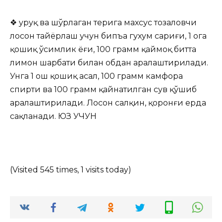
❖ Қуруқ ва шўрлаган терига махсус тозаловчи
лосон тайёрлаш учун бипъа гухум сариғи, 1 ога
қошиқ ўсимлик ёғи, 100 грамм қаймоқ битта
лимон шарбати билан обдан аралаштирилади.
Унга 1 ош қошиқ асал, 100 грамм камфора
спирти ва 100 грамм қайнатилган сув қўшиб
аралаштирилади. Лосон салқин, қоронғи ерда
сақланади. ЮЗ УЧУН
(Visited 545 times, 1 visits today)