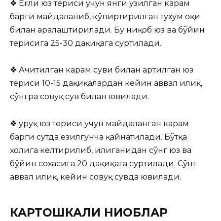
❖ Ёғли юз териси учун янги узилган карам
барги майдаланиб, кўпиртирилган тухум оқи
билан аралаштирилади. Бу ниқоб юз ва бўйин
терисига 25-30 дақиқага суртилади.
❖ Ачитилган карам суви билан артилган юз
териси 10-15 дақиқалардан кейин аввал илиқ,
сўнгра совуқ сув билан ювилади.
❖ Қуруқ юз териси учун майдаланган карам
барги сутда езилгунча қайнатилади. Бўтқа
ҳолига келтирилиб, илиганидан сўнг юз ва
бўйин соҳасига 20 дақиқага суртилади. Сўнг
аввал илиқ, кейин совуқ сувда ювилади.
КАРТОШКАЛИ НИҚОБЛАР