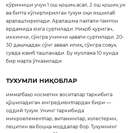
кўриниши учун 1 ош қошиқ асал, 2 ош қошиқ ун
ва битта кўпиртирилган тухум оқи яхшилаб
аралаштирилади. Аралашма пахтали тампон
ёрдамида юзга суртилади. Ниқоб қуригач,
иккинчи, сўнгра учинчи қавати суртилади. 20-
30 дақиқадан сўнг аввал илиқ, сўнгра совуқ
сувда ювиб ташланади. Бу муолажа 10 кунда
бир марта ўтказилади.
ТУХУМЛИ НИҚОБЛАР
Қимматбаҳо косметик воситалар таркибига
қўшиладиган ингредиентлардан бири —
оддий тухум. Унинг таркибида
микроелементлар, витаминлар, холестерин,
лецитин ва бошқа моддалар бор. Тухумнинг