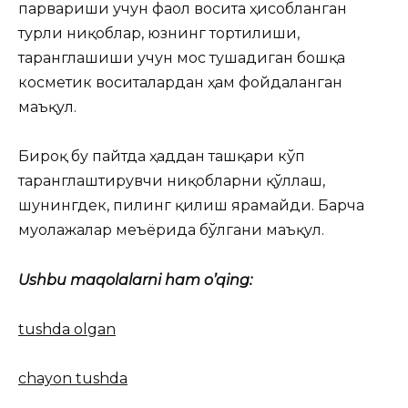
парвариши учун фаол восита ҳисобланган
турли ниқоблар, юзнинг тортилиши,
таранглашиши учун мос тушадиган бошқа
косметик воситалардан ҳам фойдаланган
маъқул.
Бироқ бу пайтда ҳаддан ташқари кўп
таранглаштирувчи ниқобларни қўллаш,
шунингдек, пилинг қилиш ярамайди. Барча
муолажалар меъёрида бўлгани маъқул.
Ushbu maqolalarni ham o’qing:
tushda olgan
chayon tushda