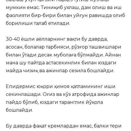
мумкин емас. Тиниқиб ухлаш, дам олиш ва иш
фаолияти бир-бири билан уйғун равишда олиб
борилиши талаб етилади.
30-40 ёшли аёлларнинг вақти бу даврда,
асосан, болалар тарбияси, рўзғор ташвишлари
билан ўтади десак муболаға бўлмайди. Айнан
мана шу пайтда астасекинлик билан юздаги
майда чизиқ ва ажинлар сезила бошлайди.
Епидермис юқори ҳимоя қатламининг иши
секинлашади. Оғиз ва кўз атрофида ажинлар
пайдо бўлиб, юздаги таранглик йўқола
бошлайди.
Бу даврда фақат кремлардан емас, балки тери