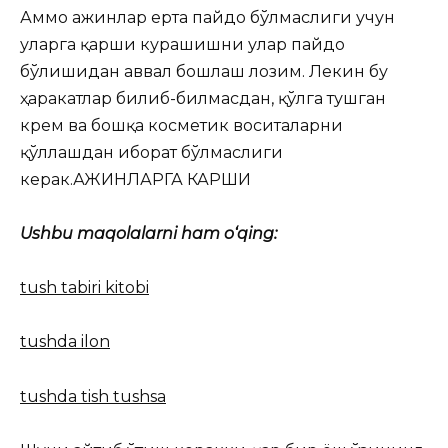
Аммо ажинлар ерта пайдо бўлмаслиги учун
уларга қарши курашишни улар пайдо
бўлишидан аввал бошлаш лозим. Лекин бу
ҳаракатлар билиб-билмасдан, қўлга тушган
крем ва бошқа косметик воситаларни
қўллашдан иборат бўлмаслиги
керак.АЖИНЛАРГА КАРШИ
Ushbu maqolalarni ham o‘qing:
tush tabiri kitobi
tushda ilon
tushda tish tushsa