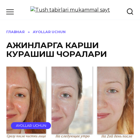
Перейти
к
содержанию
ГЛАВНАЯ
»
AYOLLAR UCHUN
АЖИНЛАРГА КАРШИ
КУРАШИШ ЧОРАЛАРИ
AYOLLAR UCHUN