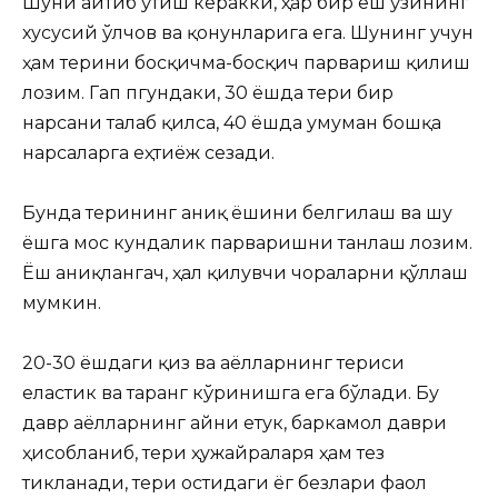
Шуни айтиб ўтиш керакки, ҳар бир ёш ўзининг
хусусий ўлчов ва қонунларига ега. Шунинг учун
ҳам терини босқичма-босқич парвариш қилиш
лозим. Гап пгундаки, 30 ёшда тери бир
нарсани талаб қилса, 40 ёшда умуман бошқа
нарсаларга еҳтиёж сезади.
Бунда терининг аниқ ёшини белгилаш ва шу
ёшга мос кундалик парваришни танлаш лозим.
Ёш аниқлангач, ҳал қилувчи чораларни қўллаш
мумкин.
20-30 ёшдаги қиз ва аёлларнинг териси
еластик ва таранг кўринишга ега бўлади. Бу
давр аёлларнинг айни етук, баркамол даври
ҳисобланиб, тери ҳужайраларя ҳам тез
тикланади, тери остидаги ёг безлари фаол