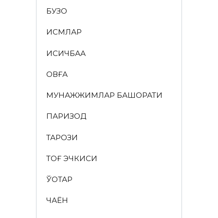
БУЗОҚ
ИСМЛАР
ҚИСҚИЧБАҚА
ҚОВҒА
МУНАЖЖИМЛАР БАШОРАТИ
ПАРИЗОД
ТАРОЗИ
ТОҒ ЭЧКИСИ
ЎҚОТАР
ЧАЁН