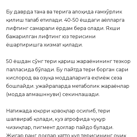
Бу даврда тана ва терига алоҳида ғамхўрлик
қилиш талаб етилади. 40-50 ёшдаги аёлларга
лифтинг самарали ёрдам бера олади. Яхши
бажарилган лифтинг юз терисини
ёшартиришга хизмат қилади.
50 ёшдан сўнг тери қариш жараёнининг тезкор
палласида бўлади. Бу пайтда тери борган сари
кислород ва озуқа моддаларига еҳтиёж сеза
бошлайди. Ҳужайраларда метаболик жараёнлар
(модда алмашннуви) секинлашади.
Натижада юқори қовоқлар осилиб, тери
шалвираб қолади, куз атрофида чуқур
чизиқлар, пигмент доғлар пайдо булади.
Жигар ранг доғлар ҳатто қул терисининг очиқ