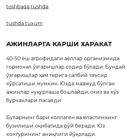
toshbaqa tushda
tushda tuxum
АЖИНЛАРГА КАРШИ ХАРАКАТ
40-50 ёш атрофидаги аёллар организмида
гормонал ўзгаришлар содир бўлади. Бундай
ўзгаришлар ҳам терига салбий таъсир
кўрсатиши мумкин. Юзда мавжуд бўлган
ажинлар чуқурлаша бошлайди, оғиз ва кўз
бурчаклари пасаяди.
Буларнинг бари коллаген ва еластиннинг
бузилиши оқибатида рўй беради. Юз
контурининг аниқлиги йўқолади.