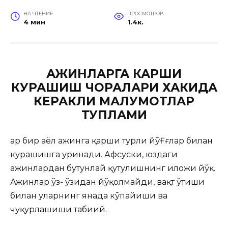
НА ЧТЕНИЕ
ПРОСМОТРОВ
4 мин
1.4к.
АЖИНЛАРГА КАРШИ
КУРАШИШ ЧОРАЛАРИ ХАКИДА
КЕРАКЛИ МАЛУМОТЛАР
ТУПЛАМИ
Ҳар бир аёл ажинга қарши турли йўҒғлар билан
курашишга уринади. Афсуски, юздаги
ажинлардан бутунлай
қутулишнинг иложи йўқ.
Ажинлар ўз- ўзидан йўқолмайди, вақт ўтиши
билан уларнинг янада кўпайиши ва
чуқурлашиши табиий.