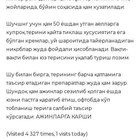
жойларида, бўйин соҳасида ҳам кузатилади.
Шучшнг учун ҳам 50 ёшдан утган аёлларга
купроқ терини қайта тиклаш хусусиятига ега
бўлган кремлар, уй шароитида тайёрланадиган
ниқоблар жуда фойдали ҳисобланади. Вақти-
вақти билан юз терисини уқалаб туриш лозим.
Шу билан бирга, терининг барча қатламига
таъсир етадиган препаратлар жуда ҳам зарур.
Шундоқ ҳам ажинлар сезилиб қолган ёшда
юзни пастга қаратиб ётиш, офтобда кўп
тобланиш терига салбий таъсир
кўрсатади. АЖИНЛАРГА КАРШИ
(Visited 4 327 times, 1 visits today)