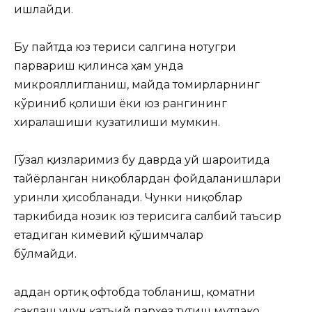
ишлайди.
Бу пайтда юз териси салгина нотугри
парвариш қилинса ҳам унда
микрояллигланиш, майда томирларнинг
кўриниб қолиши ёки юз рангининг
хиралашиши кузатилиши мумкин.
Гўзал қизларимиз бу даврда уй шароитида
тайёрланган ниқоблардан фойдаланишлари
уринли ҳисобланади. Чунки ниқоблар
таркибида нозик юз терисига салбий таъсир
етадиган кимёвий қўшимчалар
бўлмайди.
Ҳаддан ортиқ офтобда тобланиш, қоматни
сақлаш учун қатъий парҳез тутиш мутлақо