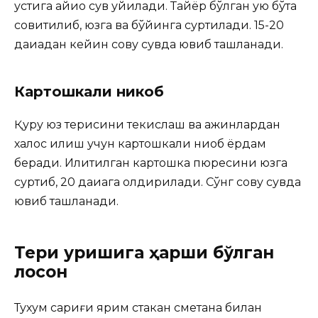
устига қайиоқ сув қуйилади. Тайёр бўлган қуюқ бўтқа
совитилиб, юзга ва бўйинга суртилади. 15-20
дақиқадан кейин совуқ сувда ювиб ташланади.
Картошкали никоб
Қуруқ юз терисини текислаш ва ажинлардан
халос қилиш учун картошкали ниқоб ёрдам
беради. Илитилган картошка пюресини юзга
суртиб, 20 дақиқага қолдирилади. Сўнг совуқ сувда
ювиб ташланади.
Тери қуришига ҳарши бўлган
лосон
Тухум сариғи ярим стакан сметана билан