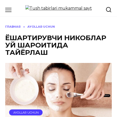
Перейти
к
содержанию
ГЛАВНАЯ
»
AYOLLAR UCHUN
ЁШАРТИРУВЧИ НИКОБЛАР
УЙ ШАРОИТИДА
ТАЙЁРЛАШ
AYOLLAR UCHUN