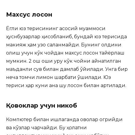
Махсус лосон
Ёгли юз терисининг асосий муаммоси
ҳуснбузарлар ҳисобланиб, бундай юз терисида
макияж ҳам узоқ сақланмайди. Бунинг олдини
олиш учун кўк чойдан махсус лосон тайёрлаш
мумкин. 2 ош қошиқ қуруқ кўк чойни қайнатилган
маъданли сув билан дамлаб қўйилади. Унга бир
неча томчи лимон шарбати қўшилади. Юз
териси ҳар куни ана шу лосон билан артилади.
Қовоклар учун никоб
Компютер билан ишлаганда қовоқлар огрийди
ва кўзлар чарчайди. Бу ҳолатни