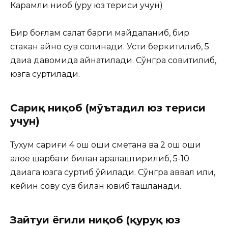
Карамли ниқоб (қуруқ юз териси учун)
Бир боғлам салат барги майдаланиб, бир
стакан қайноқ сув солинади. Усти беркитилиб, 5
дақиқа давомида қайнатилади. Сўнгра совитилиб,
юзга суртилади.
Сариқ ниқоб (мўътадил юз териси
учун)
Тухум сариғи 4 ош қошиқ сметана ва 2 ош қошиқ
алое шарбати билан аралаштирилиб, 5-10
дақиқага юзга суртиб қўйилади. Сўнгра аввал илиқ,
кейин совуқ сув билан ювиб ташланади.
Зайтуи ёгили ниқоб (қуруқ юз