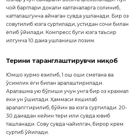
чой барглари докали халтачаларга солиниб,
катталашгунча қайнаган сувда ушланади. Бир оз
совутилиб юзга суртилади, устидан сочиқ билан
ёпиб қўйилади. Компресс буги юзга таъсир
қилгунча 10 дақиқа ушланиши лозим.
Терини таранглаштирувчи ниқоб
Юмшоқ хурмо езилиб, 1 ош қошиқ сметана ва
ўсимлик ёги билан аралаштирилади.
Аралашма қуюқ бўлиши учун унга бир оз крахмал
ёки ун қўшилади. Ҳаммаси яхшилаб
аралапггирилиб, бўйин ва юзга суртилади. 20-
30 дақиқадан кейин тери илиқ сувда ювиб
ташланади. Совуқ сувда чайилгач, бирор крем
суртиб қўйилади.