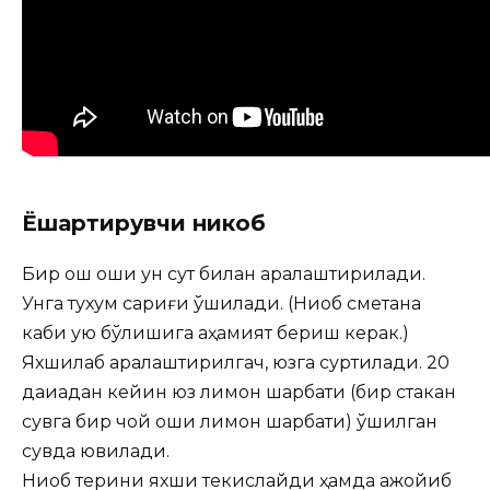
Ёшартирувчи никоб
Бир ош қошиқ ун сут билан аралаштирилади.
Унга тухум сариғи қўшилади. (Ниқоб сметана
каби қуюқ бўлишига аҳамият бериш керак.)
Яхшилаб аралаштирилгач, юзга суртилади. 20
дақиқадан кейин юз лимон шарбати (бир стакан
сувга бир чой қошиқ лимон шарбати) қўшилган
сувда ювилади.
Ниқоб терини яхши текислайди ҳамда ажойиб