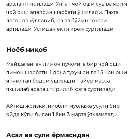
аралапггирилади. Унга 1 чой қошиқ сув ва ярим
чой қошиқ апелсин шарбати қўшилади. Пахта
лосонда ҳўлланиб, юз ва бўйин соҳаси
артилади. Устидан ёғли крем суртилади.
Ноёб ниқоб
Майдаланган лимон пўчоғига бир чой қошиқ
лимон шарбати, 1 дона тухум оқи ва 1,5 чой қошиқ
янчилган бодом қўшилади. Тайёр масса
яхшилаб аралаштирилиб юзга суртилади.
Айтиш жоизки, ниқобли муолажа усули бир
ойда кўпи билан 1 ёки 3 марта ўтказилади.
Асал ва сули ёрмасидан