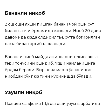
Бананли ниқоб
2 ош қошиқ яхши пишган банан 1 чой қошиқ сут
билан санчқи ёрдамида езилади. Ниқоб 20 дақиқа
давомида юзда қолдирилгач, сутга ботирилган
пахта билан артиб ташланади.
Бананли ниқоб майда ажинларни текислашга,
тери тонусини ошириб, яхши намланишига
ёрдам беради. Бир неча марта қўлланилган
ниқобдан сўнг юз тиниқ кўринишда бўлади.
Узумли ниқоб
Пахтали салфетка 1-1,5 ош қошиқ узум шарбатида