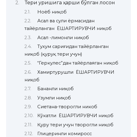
Тери қуришига ҳарши бўлган лосон
Ноёб ниқоб
Асал ва сули ёрмасидан
тайёрланган ЁШАРТИРУВЧИ ниқоб
Асал -лимонли ниқоб
Тухум сариғидан тайёрланган
ниқоб (қуруқ тери учун)
“Геркулес”дан тайёрлаяган ниқоб
Хамиртурушли ЁШАРТИРУВЧИ
ниқоб
Бананли ниқоб
Узумли ниқоб
Сиетана-творогли никоб
Кўкатли ЁШАРТИРУВЧИ ниқоб
Қуруҳ тери учун творогли ниқоб
Глицеринли комиросс