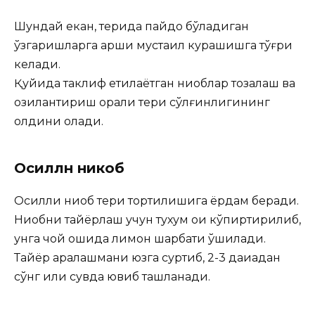
Шундай екан, терида пайдо бўладиган
ўзгаришларга қарши мустақил курашишга тўғри
келади.
Қуйида таклиф етилаётган ниқоблар тозалаш ва
озиқлантириш орқали тери сўлғинлигининг
олдини олади.
Оҳсиллн никоб
Оқсилли ниқоб тери тортилишига ёрдам беради.
Ниқобни тайёрлаш учун тухум оқи кўпиртирилиб,
унга чой қошиқда лимон шарбати қўшилади.
Тайёр аралашмани юзга суртиб, 2-3 дақиқадан
сўнг илиқ сувда ювиб ташланади.