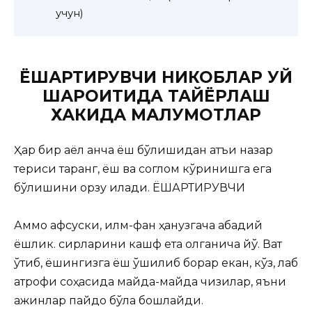
учун)
ЁШАРТИРУВЧИ НИКОБЛАР УЙ
ШАРОИТИДА ТАЙЁРЛАШ
ХАКИДА МАЛУМОТЛАР
Ҳар бир аёл қанча ёш бўлишидан қатъи назар
териси таранг, ёш ва соглом кўринишга ега
бўлишини орзу
қилади. ЁШАРТИРУВЧИ
Аммо афсуски, илм-фан ҳанузгача абадий
ёшлик. сирларини кашф ета олганича йўқ. Вақт
ўтиб, ёшингизга ёш қўшилиб борар екан, кўз, лаб
атрофи соҳасида майда-майда чизиқлар, яъни
ажинлар пайдо бўла бошлайди.