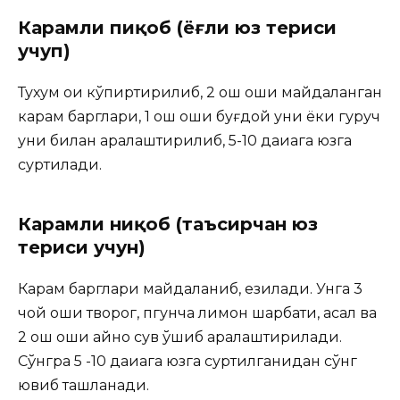
Карамли пиқоб (ёғли юз териси
учуп)
Тухум оқи кўпиртирилиб, 2 ош қошиқ майдаланган
карам барглари, 1 ош қошиқ буғдой уни ёки гуруч
уни билан аралаштирилиб, 5-10 дақиқага юзга
суртилади.
Карамли ниқоб (таъсирчан юз
териси учун)
Карам барглари майдаланиб, езилади. Унга 3
чой қошиқ творог, пгунча лимон шарбати, асал ва
2 ош қошиқ қайноқ сув қўшиб аралаштирилади.
Сўнгра 5 -10 дақиқага юзга суртилганидан сўнг
ювиб ташланади.