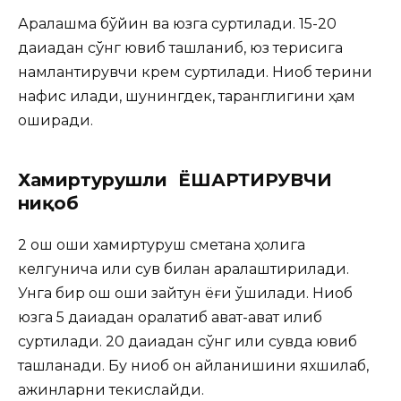
Аралашма бўйин ва юзга суртилади. 15-20
дақиқадан сўнг ювиб ташланиб, юз терисига
намлантирувчи крем суртилади. Ниқоб терини
нафис қилади, шунингдек, таранглигини ҳам
оширади.
Хамиртурушли ЁШАРТИРУВЧИ
ниқоб
2 ош қошиқ хамиртуруш сметана ҳолига
келгунича илиқ сув билан аралаштирилади.
Унга бир ош қошиқ зайтун ёғи қўшилади. Ниқоб
юзга 5 дақиқадан оралатиб қават-қават қилиб
суртилади. 20 дақиқадан сўнг илиқ сувда ювиб
ташланади. Бу ниқоб қон айланишини яхшилаб,
ажинларни текислайди.