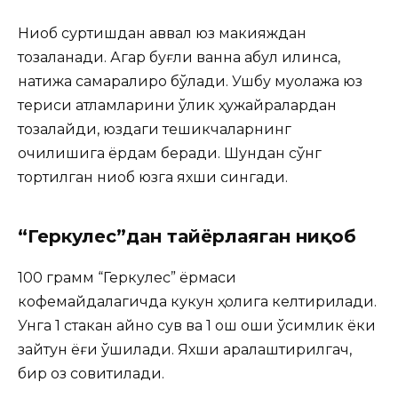
Ниқоб суртишдан аввал юз макияждан
тозаланади. Агар буғли ванна қабул қилинса,
натижа самаралироқ бўлади. Ушбу муолажа юз
териси қатламларини ўлик ҳужайралардан
тозалайди, юздаги тешикчаларнинг
очилишига ёрдам беради. Шундан сўнг
тортилган ниқоб юзга яхши сингади.
“Геркулес”дан тайёрлаяган ниқоб
100 грамм “Геркулес” ёрмаси
кофемайдалагичда кукун ҳолига келтирилади.
Унга 1 стакан қайноқ сув ва 1 ош қошиқ ўсимлик ёки
зайтун ёғи қўшилади. Яхши аралаштирилгач,
бир оз совитилади.