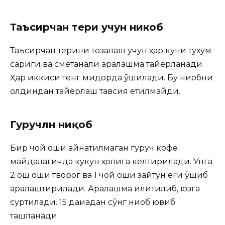
Таъсирчан тери учун никоб
Таъсирчан терини тозалаш учун ҳар куни тухум
сариги ва сметанали аралашма тайёрланади.
Ҳар иккиси тенг миқдорда қўшилади. Бу ниқобни
олдиндан тайёрлаш тавсия етилмайди.
Гуручлн ниқоб
Бир чой қошиқ қайнатилмаган гуруч кофе
майдалагичда кукун ҳолига келтирилади. Унга
2 ош қошиқ творог ва 1 чой қошиқ зайтун ёғи қўшиб
аралаштирилади. Аралашма илитилиб, юзга
суртилади. 15 дақиқадан сўнг ниқоб ювиб
ташланади.