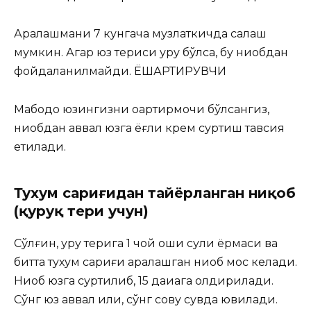
Аралашмани 7 кунгача музлаткичда сақлаш
мумкин. Агар юз териси қуруқ бўлса, бу ниқобдан
фойдаланилмайди. ЁШАРТИРУВЧИ
Мабодо юзингизни оқартирмоқчи бўлсангиз,
ниқобдан аввал юзга ёғли крем суртиш тавсия
етилади.
Тухум сариғидан тайёрланган ниқоб
(қуруқ тери учун)
Сўлғин, қуруқ терига 1 чой қошиқ сули ёрмаси ва
битта тухум сариғи аралашган ниқоб мос келади.
Ниқоб юзга суртилиб, 15 дақиқага қолдирилади.
Сўнг юз аввал илиқ, сўнг совуқ сувда ювилади.