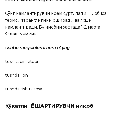
Сўнг намлантирувчи крем суртилади. Ниқоб юз
териси таранглигини оширади ва яхши
намлантиради. Бу ниқобни ҳафтада 1-2 марта
қўллаш мумкин.
Ushbu maqolalarni ham o‘qing:
tush tabiri kitobi
tushda ilon
tushda tish tushsa
Кўкатли ЁШАРТИРУВЧИ ниқоб