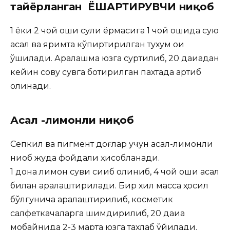
тайёрланган ЁШАРТИРУВЧИ ниқоб
1 ёки 2 чой қошиқ сули ёрмасига 1 чой қошиқда суюқ
асал ва яримта кўпиртирилган тухум оқи
қўшилади. Аралашма юзга суртилиб, 20 дақиқадан
кейин совуқ сувга ботирилган пахтада артиб
олинади.
Асал -лимонли ниқоб
Сепкил ва пигмент доғлар учун асал-лимонли
ниқоб жуда фойдали ҳисобланади.
1 дона лимон суви сиқиб олиниб, 4 чой қошиқ асал
билан аралаштирилади. Бир хил масса ҳосил
бўлгунича аралаштирилиб, косметик
салфеткачаларга шимдирилиб, 20 дақиқа
мобайнида 2-3 марта юзга тахлаб қўйилади.