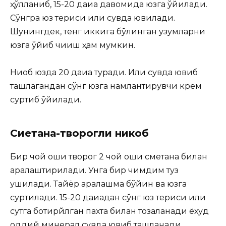
ҳўлланиб, 15-20 дақиқа давомида юзга қўйилади.
Сўнгра юз териси илиқ сувда ювилади.
Шунингдек, тенг иккига бўлинган узумларни
юзга қўйиб чиқиш ҳам мумкин.
Ниқоб юзда 20 дақиқа туради. Илиқ сувда ювиб
ташлагандан сўнг юзга намлантирувчи крем
суртиб қўйилади.
Сиетана-творогли никоб
Бир чой қошиқ творог 2 чой қошиқ сметана билан
аралаштирилади. Унга бир чимдим туз
қушилади. Тайёр аралашма бўйин ва юзга
суртилади. 15-20 дақиқадан сўнг юз териси илиқ
сутга ботирйлган пахта билан тозаланади ёхуд
оддий минерал сувда ювиб ташланади.