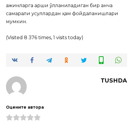
ажинларга қарши қўлланиладиган бир қанча
самарали усуллардан ҳам фойдаланишлари
мумкин.
(Visited 8 376 times, 1 visits today)
TUSHDA
Оцените автора