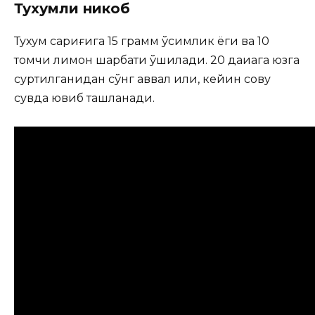
Тухумли никоб
Тухум сариғига 15 грамм ўсимлик ёги ва 10
томчи лимон шарбати қўшилади. 20 дақиқага юзга
суртилганидан сўнг аввал илиқ, кейин совуқ
сувда ювиб ташланади.