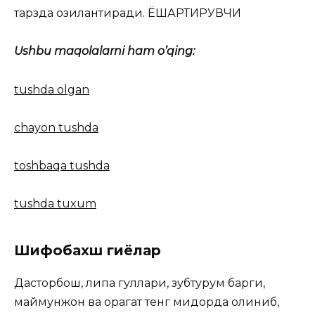
тарзда озиқлантиради. ЁШАРТИРУВЧИ
Ushbu maqolalarni ham o’qing:
tushda olgan
chayon tushda
toshbaqa tushda
tushda tuxum
Шифобахш гиёҳлар
Дасторбош, липа гуллари, зубтурум барги,
маймунжон ва қорагат тенг миқдорда олиниб,