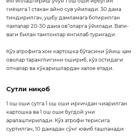
енгиллаштириш учун 1 ош қошиқ қирқбўгин
гиёҳига 1 стакан қайноқ сув қуйилади. 30 дақиқа
тиндирилгач, ушбу дамламага ботирилган
пахталар 20-30 дақиқа қов“оқларга қўйилади. Вақти-
вақги билан тампонлар янгилаб туриғади.
Кўз атрофига хом картошка бўтқасини қўйиш ҳам
қовоқлар таранглигини ошириб, кўз остидаги
қопчалар ва кўкаришлардан халое етади.
Сутли ниқоб
1 ош қошиқ сутга 1 ош қошиқ қирғичдан чиқарилган
картошка ва 1 ош қошиқ бугдой уни
аралаштирилади. Кўз атрофи терисига
суртилгач, 10 дақиқадан сўнг ювиб ташланади.