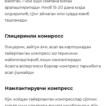
езилгач, 1 чой қошиқ сметана билан
аралаштирилади. Ниқоб 15-20 дақиқа юзда
қолдирилиб, сўнг қайнаган илиқ сувда ювиб
ташланади.
Глицеринли комиросс
Глицерин, зайтун ёғи, асал ва картошкадан
тайёрланган компресс юз терисини
майинлаштириб, яхши озиқлантиради.
Асалга аллергияси борлар компресс таркибига
асал қўшмайди.
Намлантирувчи компресс
Кўк чойдан тайёрланган компресслар сўлғин
юзлар учун самарали восита ҳисобланади. Кўк