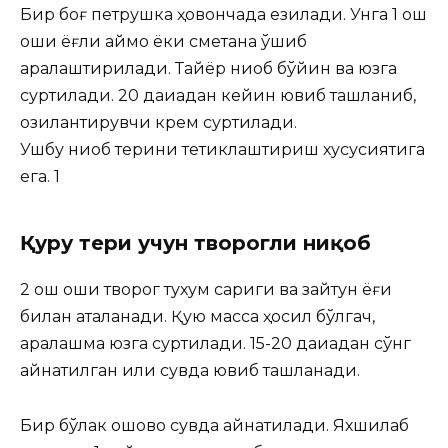
Бир боғ петрушка ҳовончада езилади. Унга 1 ош
қошиқ ёғли қаймоқ ёки сметана қўшиб
аралаштирилади. Тайёр ниқоб бўйин ва юзга
суртилади. 20 дақиқадан кейин ювиб ташланиб,
озиқлантирувчи крем суртилади.
Ушбу ниқоб терини тетиклаштириш хусусиятига
ега. 1
Қуруҳ тери учун творогли ниқоб
2 ош қошиқ творог тухум сариги ва зайтун ёғи
билан аталанади. Қуюқ масса ҳосил бўлгач,
аралашма юзга суртилади. 15-20 дақиқадан сўнг
қайнатилган илиқ сувда ювиб ташланади.
Бир бўлак ошқовоқ сувда қайнатилади. Яхшилаб