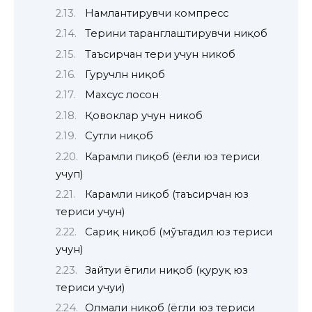
Намлантирувчи компресс
Терини таранглаштирувчи ниқоб
Таъсирчан тери учун никоб
Гуручлн ниқоб
Махсус лосон
Қовоклар учун никоб
Сутли ниқоб
Карамли пиқоб (ёғли юз териси
учуп)
Карамли ниқоб (таъсирчан юз
териси учун)
Сариқ ниқоб (мўътадил юз териси
учун)
Зайтуи ёгили ниқоб (қуруқ юз
териси учуи)
Олмали ниқоб (ёгли юз териси