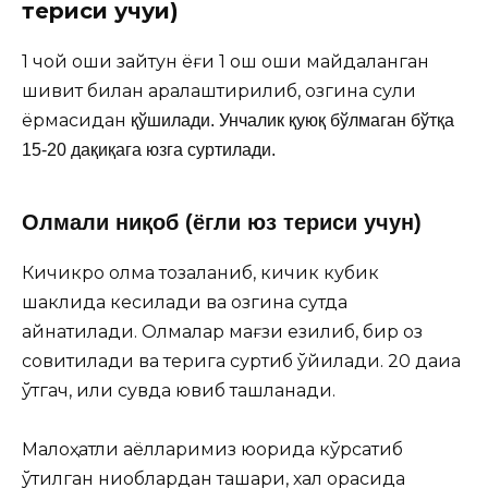
териси учуи)
1 чой қошиқ зайтун ёғи 1 ош қошиқ майдаланган
шивит билан аралаштирилиб, озгина сули
ёрмасидан
қўшилади. Унчалик қуюқ бўлмаган бўтқа
15-20 дақиқага юзга суртилади.
Олмали ниқоб (ёгли юз териси учун)
Кичикроқ олма тозаланиб, кичик кубик
шаклида кесилади ва озгина сутда
қайнатилади. Олмалар мағзи езилиб, бир оз
совитилади ва терига суртиб қўйилади. 20 дақиқа
ўтгач, илиқ сувда ювиб ташланади.
Малоҳатли аёлларимиз юқорида кўрсатиб
ўтилган ниқоблардан ташқари, халқ орасида