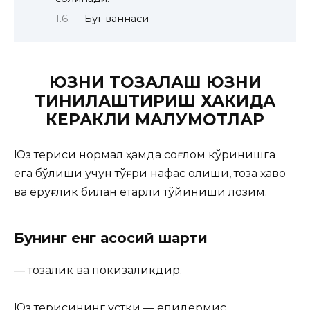
Буг ваннаси
ЮЗНИ ТОЗАЛАШ ЮЗНИ
ТИНИҚЛАШТИРИШ ХАКИДА
КЕРАКЛИ МАЛУМОТЛАР
Юз териси нормал ҳамда соғлом кўринишга
ега бўлиши учун тўғри нафас олиши, тоза ҳаво
ва ёруғлик билан
етарли тўйиниши лозим.
Бунинг енг асосий шарти
— тозалик ва покизаликдир.
Юз терисининг устки — епидермис