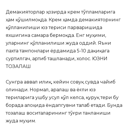
Демакияторлар ҳозирда крем тўпламларига
ҳам қўшилмоқда. Крем ҳамда демакияторнинг
қўлланилиши юз териси парваришида
яхшигина самара бермоқда. Енг муҳими,
уларнинг қўлланилиши жуда оддий. Яъни
пахта тампонлари ёрдамида 5-10 дақиқага
суртилгач, артиб ташланади, холос. ЮЗНИ
ТОЗАЛАШ
Сунгра аввал илиқ, кейин совуқ сувда чайиб
олинади. Нормал, аралаш ва ёғли юз
териларига ушбу усул қўл келса, қуруқ тери бу
борада алоҳида ёндапгувни талаб етади. Бунда
тозалаш воситаларининг тўғри танланиши
жуда муҳим.