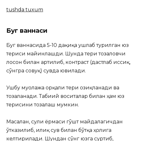
tushda tuxum
Буг ваннаси
Буг ваннасида 5-10 дақиқа ушлаб турилган юз
териси майинлашди. Шунда тери тозаловчи
лосон билан артилиб, контраст (дастлаб иссиқ,
сўнгра совуқ) сувда ювилади.
Ушбу муолажа орқали тери озиқланади ва
тозаланади. Табиий воситалар билан ҳам юз
терисини тозалаш мумкин.
Масалан, сули ёрмаси гўшт майдалагичдан
ўтказилиб, илиқ сув билан бўтқа ҳолига
келтирилади. Шундан сўнг юзга суртиб,