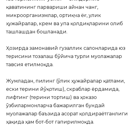
қаватининг парвариши айнан чанг,
микроорганизмлар, ортиқча ёғ, улик
ҳужайралар, крем ва упа қолдиқларини олиб
ташлашдан бошланади.
Ҳозирда замонавий гузаллик салонларида юз
терисини тозалаш бўйича турли муолажалар
тавсия етилмоқда.
Жумладан, пилинг (ўлик ҳужайралар қатлами,
ески терини йўқотиш), скраблар ёрдамида,
лифтинг (терини тортиш) ва ҳоказо
ўзбилармонларча бажарилган бундай
муолажалар баъзида асорат қолдираётганлиги
ҳақида ҳам бот-бот гапирилмоқда.