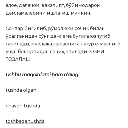
алое, далачой, евкалипт, бўйимодарон
дамламаларини ишлатиш мумкин.
Сочлар йиғилиб, рўмол ёки сочиқ билан
ўралганидан сўнг дамлама буғига юз тутиб
турилади, муолажа жараёнига путур етмаслиги
учун бош устидан сочиқ ёпилади. ЮЗНИ
ТОЗАЛАШ
Ushbu maqolalarni ham o’qing:
tushda olgan
chayon tushda
toshbaqa tushda