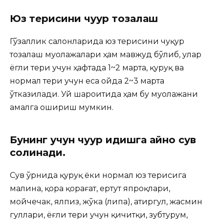
Юз терисини чуқур тозалаш
Гўзаллик салонларида юз терисини чуқур
тозалаш муолажалари ҳам мавжуд бўлиб, улар
ёгли тери учун ҳафтада 1~2 марта, қуруқ ва
нормал тери учун еса ойда 2~3 марта
ўтказилади. Уй шароитида ҳам бу муолажани
амалга ошириш мумкин.
Бунинг учун чуқур идишга қайноқ сув
солинади.
Сув ўрнида қуруқ ёки нормал юз терисига
малина, қора қорағат, ертут япроқлари,
мойчечак, ялпиз, жўка (липа), атиргул, жасмин
гуллари, ёғли тери учун қичитқи, зубтурум,