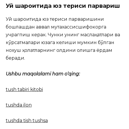
Уй шароитида юз териси парвариш
Уй шароитида юз териси парваришини
бошлашдан аввал мутахассисшифокорга
учрагпиш керак. Чунки унинг маслаҳатлари ва
кўрсатмалари юзага келиши мумкин бўлган
нохуш ҳолатларнинг олдини олишга ёрдам
беради.
Ushbu maqolalarni ham o‘qing:
tush tabiri kitobi
tushda ilon
tushda tish tushsa