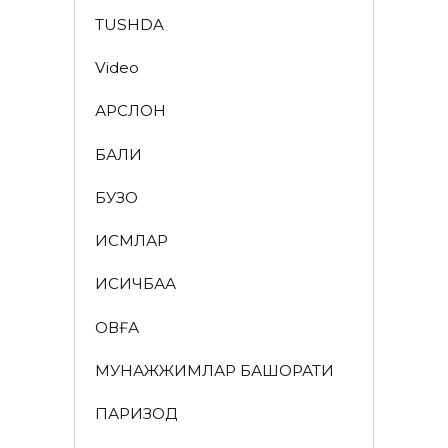
TUSHDA
Video
АРСЛОН
БАЛИҚ
БУЗОҚ
ИСМЛАР
ҚИСҚИЧБАҚА
ҚОВҒА
МУНАЖЖИМЛАР БАШОРАТИ
ПАРИЗОД