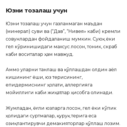
Юзни тозалаш учун
Юзни тозалаш учун газланмаган маъдан
(минерал) суви ва (“Дав”, “Нивея» каби) кремли
совунлардан фойдаланиш мумкин. Суюқ ёки
гел кўринишидаги махсус лосон, тоник, скраб
каби воситалар ҳам мавжуд.
Аммо уларни танлаш ва қўллашдан олдин аёл
кишининг ёши, юз терисининг,
епидермиснинг ҳолати, аллергияга
мойиллиги каби жиҳатлар ҳисобга олинади.
Жумладан, ёғли юзларга лосон, гел ёки кўпик
ҳолидаги суртмалар, қуруқ терига еса
озиқлантирувчи демакияторлар қўллаш лозим.