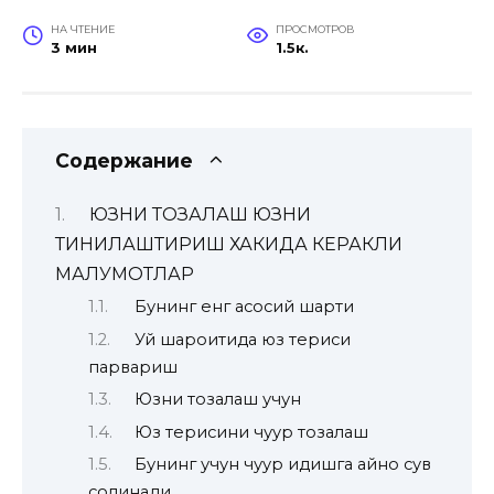
НА ЧТЕНИЕ
ПРОСМОТРОВ
3 мин
1.5к.
Содержание
ЮЗНИ ТОЗАЛАШ ЮЗНИ
ТИНИҚЛАШТИРИШ ХАКИДА КЕРАКЛИ
МАЛУМОТЛАР
Бунинг енг асосий шарти
Уй шароитида юз териси
парвариш
Юзни тозалаш учун
Юз терисини чуқур тозалаш
Бунинг учун чуқур идишга қайноқ сув
солинади.