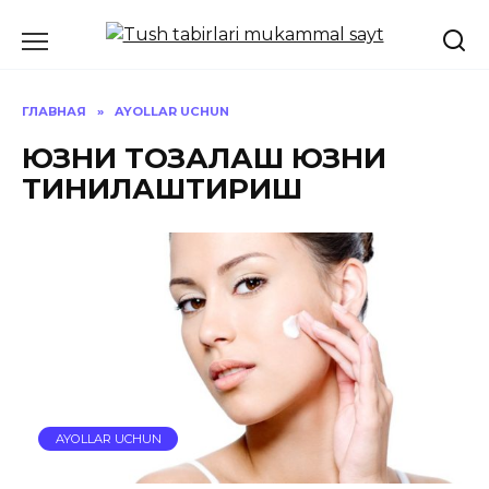
Перейти
к
содержанию
ГЛАВНАЯ
»
AYOLLAR UCHUN
ЮЗНИ ТОЗАЛАШ ЮЗНИ
ТИНИҚЛАШТИРИШ
AYOLLAR UCHUN